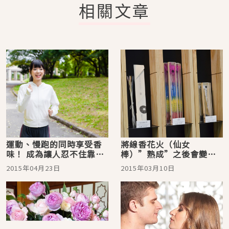
相關文章
運動、慢跑的同時享受香
將線香花火（仙女
味！ 成為讓人忍不住靠近
棒）”熟成”之後會變得
的香氛美人吧！
更好是真的嗎？
2015年04月23日
2015年03月10日