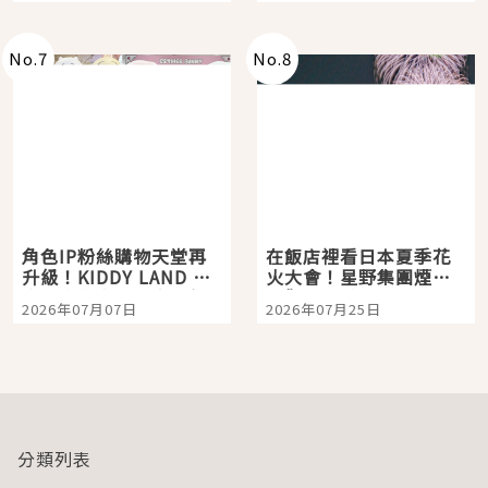
老師一同給出了答案
No.
7
No.
8
角色IP粉絲購物天堂再
在飯店裡看日本夏季花
升級！KIDDY LAND 原
火大會！星野集團煙火
宿店吉伊卡哇迎客，新
景觀飯店6選，讓你不用
2026年07月07日
2026年07月25日
開幕 OMOKADO 店3分
人擠人悠閒欣賞
即達
分類列表