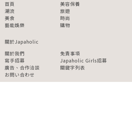
首頁
美容保養
潮流
旅遊
美食
時尚
藝能娛樂
購物
關於Japaholic
關於我們
免責事項
寫手招募
Japaholic Girls招募
廣告、合作洽談
關鍵字列表
お問い合わせ