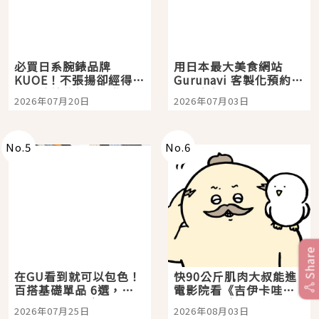
必買日系腕錶品牌
用日本最大美食網站
KUOE！不張揚卻經得起
Gurunavi 客製化預約九
時間洗鍊的經典之作五
大都市餐廳，打造專屬
2026年07月20日
2026年07月03日
選
美食體驗！
No.
5
No.
6
Share
在GU看到就可以包色！
快90公斤肌肉大叔能進
百搭基礎單品 6選，閉
電影院看《吉伊卡哇》
眼全收也不心疼
嗎？日本重金屬樂團
2026年07月25日
2026年08月03日
「打首」會長與nagano