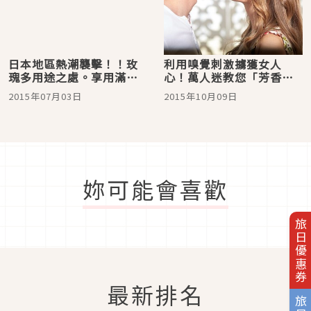
日本地區熱潮襲擊！！玫
利用嗅覺刺激擄獲女人
瑰多用途之處。享用滿滿
心！萬人迷教您「芳香秘
玫瑰香味的美食饗宴
訣」
2015年07月03日
2015年10月09日
妳可能會喜歡
旅日優惠券
最新排名