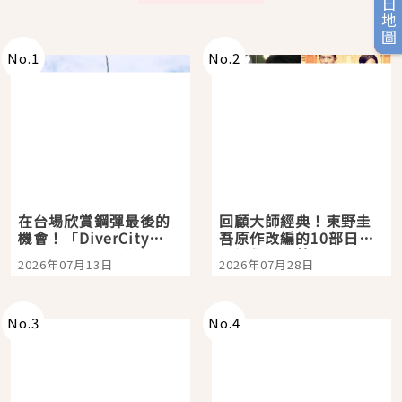
旅日地圖
No.
1
No.
2
在台場欣賞鋼彈最後的
回顧大師經典！東野圭
機會！「DiverCity
吾原作改編的10部日本
Tokyo Plaza」搭船、
影視作品推薦
2026年07月13日
2026年07月28日
購物、美食及夜景，一
次全體驗
No.
3
No.
4