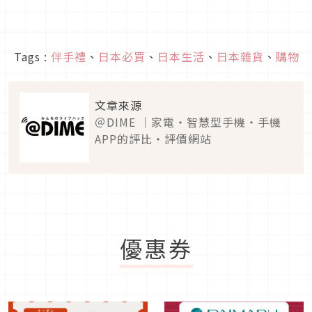
Tags :
伴手禮
、
日本必買
、
日本生活
、
日本雜貨
、
購物
文章來源
＠DIME ｜家電・智慧型手機・手機
APP的評比・評價網站
優惠券