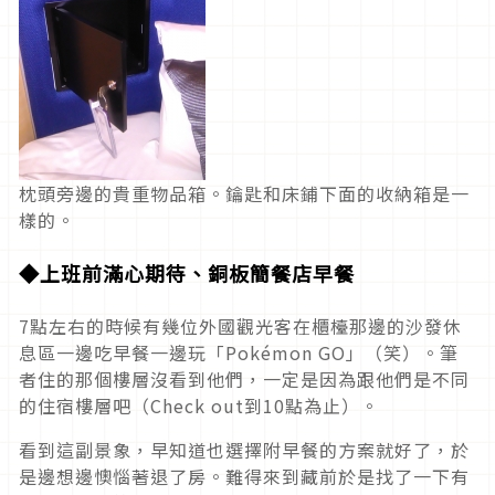
枕頭旁邊的貴重物品箱。鑰匙和床鋪下面的收納箱是一
樣的。
◆上班前滿心期待、銅板簡餐店早餐
7點左右的時候有幾位外國觀光客在櫃檯那邊的沙發休
息區一邊吃早餐一邊玩「Pokémon GO」（笑）。筆
者住的那個樓層沒看到他們，一定是因為跟他們是不同
的住宿樓層吧（Check out到10點為止）。
看到這副景象，早知道也選擇附早餐的方案就好了，於
是邊想邊懊惱著退了房。難得來到藏前於是找了一下有