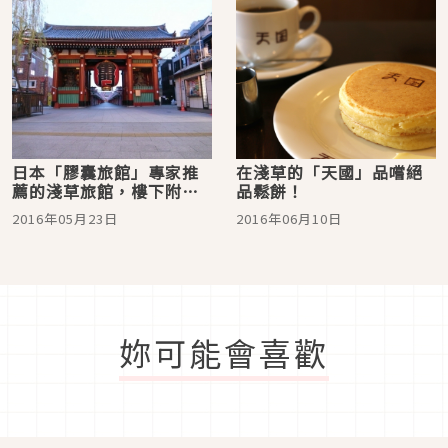
日本「膠囊旅館」專家推
在淺草的「天國」品嚐絕
薦的淺草旅館，樓下附設
品鬆餅！
平價居酒屋！
2016年05月23日
2016年06月10日
妳可能會喜歡