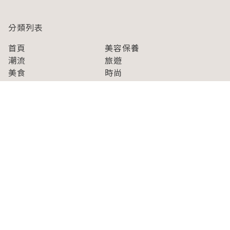
分類列表
首頁
美容保養
潮流
旅遊
美食
時尚
藝能娛樂
購物
關於Japaholic
關於我們
免責事項
寫手招募
Japaholic Girls招募
廣告、合作洽談
關鍵字列表
お問い合わせ