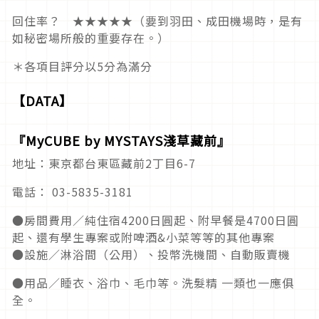
回住率？ ★★★★★（要到羽田、成田機場時，是有
如秘密場所般的重要存在。）
＊各項目評分以5分為滿分
【DATA】
『MyCUBE by MYSTAYS淺草藏前』
地址：東京都台東區藏前2丁目6-7
電話： 03-5835-3181
●房間費用／純住宿4200日圓起、附早餐是4700日圓
起、還有學生專案或附啤酒&小菜等等的其他專案
●設施／淋浴間（公用）、投幣洗機間、自動販賣機
●用品／睡衣、浴巾、毛巾等。洗髮精 一類也一應俱
全。