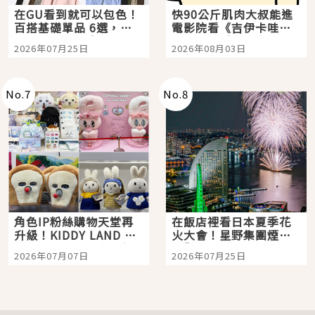
在GU看到就可以包色！
快90公斤肌肉大叔能進
百搭基礎單品 6選，閉
電影院看《吉伊卡哇》
眼全收也不心疼
嗎？日本重金屬樂團
2026年07月25日
2026年08月03日
「打首」會長與nagano
老師一同給出了答案
No.
7
No.
8
角色IP粉絲購物天堂再
在飯店裡看日本夏季花
升級！KIDDY LAND 原
火大會！星野集團煙火
宿店吉伊卡哇迎客，新
景觀飯店6選，讓你不用
2026年07月07日
2026年07月25日
開幕 OMOKADO 店3分
人擠人悠閒欣賞
即達