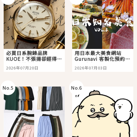
必買日系腕錶品牌
用日本最大美食網站
KUOE！不張揚卻經得起
Gurunavi 客製化預約九
時間洗鍊的經典之作五
大都市餐廳，打造專屬
2026年07月20日
2026年07月03日
選
美食體驗！
No.
5
No.
6