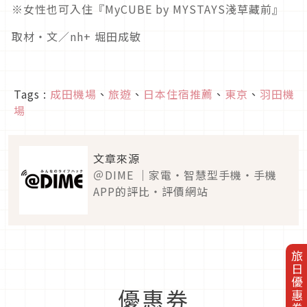
※女性也可入住『MyCUBE by MYSTAYS淺草藏前』
取材・文／nh+ 堀田成敏
Tags :
成田機場
、
旅遊
、
日本住宿推薦
、
東京
、
羽田機
場
文章來源
＠DIME ｜家電・智慧型手機・手機
APP的評比・評價網站
旅日優惠券
優惠券