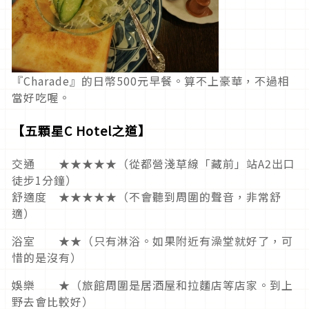
『
Charade
』的
日幣
500
元早餐。算不上豪華，不過相
當好吃喔。
【
五顆星
C
Hotel
之道
】
交通 ★★★★★（從都營淺草線「藏前」站A2出口
徒步1分鐘）
舒適度 ★★★★★（不會聽到周圍的聲音，非常舒
適）
浴室 ★★（只有淋浴。如果附近有澡堂就好了，可
惜的是沒有）
娛樂 ★（旅館周圍是居酒屋和拉麵店等店家。到上
野去會比較好）