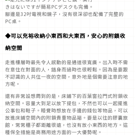
腳邊是
32
吋電視和鏡子，沒有很深卻也配備了完整的
PC
桌。
◆可以充裕收納小東西和大東西，安心的附鎖收
納空間
走進樓層時最先令人感動的是通道很寬廣。出入時不需
在意住在對面的人，錯身而過時也很輕鬆。因為是要跟
不認識的人共住一夜的空間，意外地是個需要注意的地
方呢。
還有非常設想周到的是，床鋪下的百葉窗拉門式附鎖收
納空間。容量大到足以放下提包，不然也可以一起擺進
公事包和鞋子。睡覺時想放在手邊的錢包等物品，可以
放進床鋪空間內的附鎖貴重物品箱。要是以往的膠囊旅
館，常常櫃子都距離很遠，也沒有放小東西的地方。這
種保全措施是商務用途方面的一大優勢呢。