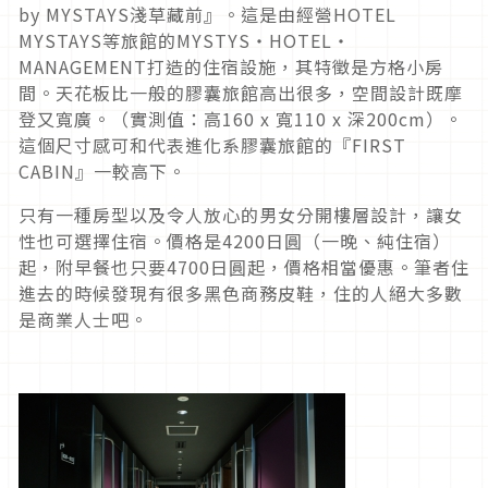
by MYSTAYS淺草藏前』。這是由經營HOTEL
MYSTAYS等旅館的MYSTYS‧HOTEL‧
MANAGEMENT打造的住宿設施，其特徵是方格小房
間。天花板比一般的膠囊旅館高出很多，空間設計既摩
登又寬廣。（實測值：高160 x 寬110 x 深200cm）。
這個尺寸感可和代表進化系膠囊旅館的『FIRST
CABIN』一較高下。
只有一種房型以及令人放心的男女分開樓層設計，讓女
性也可選擇住宿。價格是4200日圓（一晚、純住宿）
起，附早餐也只要4700日圓起，價格相當優惠。筆者住
進去的時候發現有很多黑色商務皮鞋，住的人絕大多數
是商業人士吧。