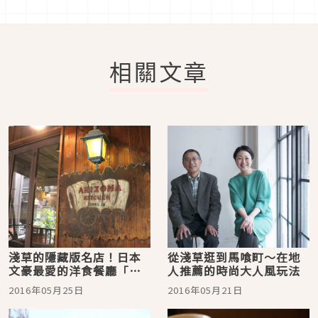
相關文章
淺草的隱藏版名店！日本
從淺草逛到馬喰町〜在地
文豪最愛的洋食餐廳「亞
人推薦的時尚大人風玩法
利桑那廚房」
2016年05月25日
2016年05月21日