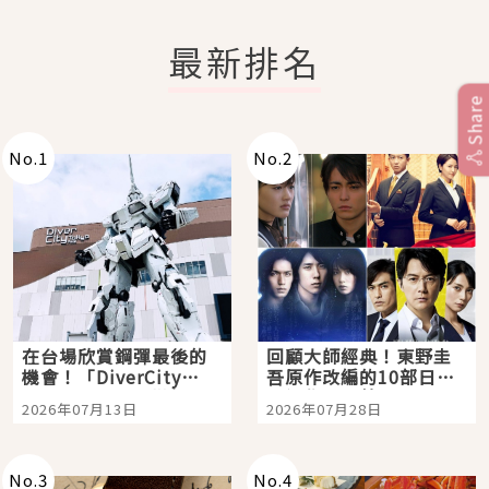
最新排名
Share
No.
1
No.
2
在台場欣賞鋼彈最後的
回顧大師經典！東野圭
機會！「DiverCity
吾原作改編的10部日本
Tokyo Plaza」搭船、
影視作品推薦
2026年07月13日
2026年07月28日
購物、美食及夜景，一
次全體驗
No.
3
No.
4