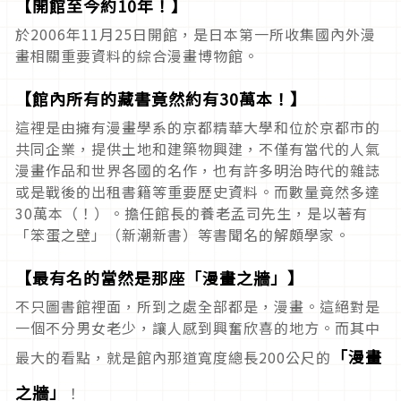
【開館至今約10年！】
於2006年11月25日開館，是日本第一所收集國內外漫
畫相關重要資料的綜合漫畫博物館。
【館內所有的藏書竟然約有30萬本！】
這裡是由擁有漫畫學系的京都精華大學和位於京都市的
共同企業，提供土地和建築物興建，不僅有當代的人氣
漫畫作品和世界各國的名作，也有許多明治時代的雜誌
或是戰後的出租書籍等重要歷史資料。而數量竟然多達
30萬本（！）。擔任館長的養老孟司先生，是以著有
「笨蛋之壁」（新潮新書）等書聞名的解頗學家。
【最有名的當然是那座「漫畫之牆」】
不只圖書館裡面，所到之處全部都是，漫畫。這絕對是
一個不分男女老少，讓人感到興奮欣喜的地方。而其中
「漫畫
最大的看點，就是館內那道寬度總長200公尺的
之牆」
！