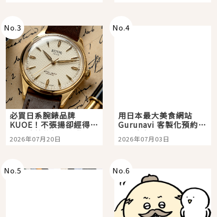
次全體驗
No.
3
No.
4
必買日系腕錶品牌
用日本最大美食網站
KUOE！不張揚卻經得起
Gurunavi 客製化預約九
時間洗鍊的經典之作五
大都市餐廳，打造專屬
2026年07月20日
2026年07月03日
選
美食體驗！
No.
5
No.
6