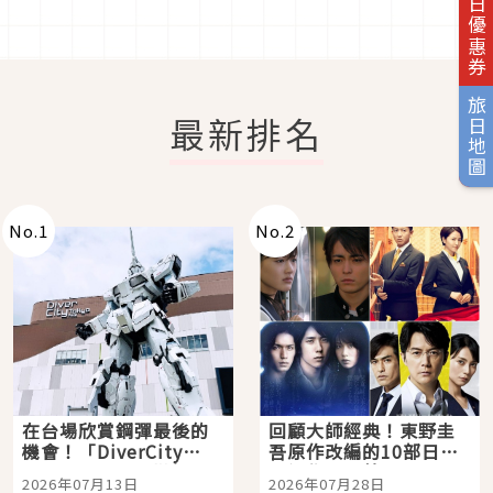
旅日優惠券
旅日地圖
最新排名
No.
1
No.
2
在台場欣賞鋼彈最後的
回顧大師經典！東野圭
機會！「DiverCity
吾原作改編的10部日本
Tokyo Plaza」搭船、
影視作品推薦
2026年07月13日
2026年07月28日
購物、美食及夜景，一