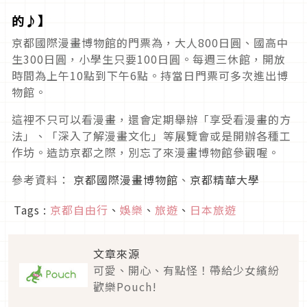
的♪】
京都國際漫畫博物館的門票為，大人800日圓、國高中
生300日圓，小學生只要100日圓。每週三休館，開放
時間為上午10點到下午6點。持當日門票可多次進出博
物館。
這裡不只可以看漫畫，還會定期舉辦「享受看漫畫的方
法」、「深入了解漫畫文化」等展覽會或是開辦各種工
作坊。造訪京都之際，別忘了來漫畫博物館參觀喔。
參考資料：
京都國際漫畫博物館
、
京都精華大學
Tags :
京都自由行
、
娛樂
、
旅遊
、
日本旅遊
文章來源
可愛、開心、有點怪！帶給少女繽紛
歡樂Pouch!