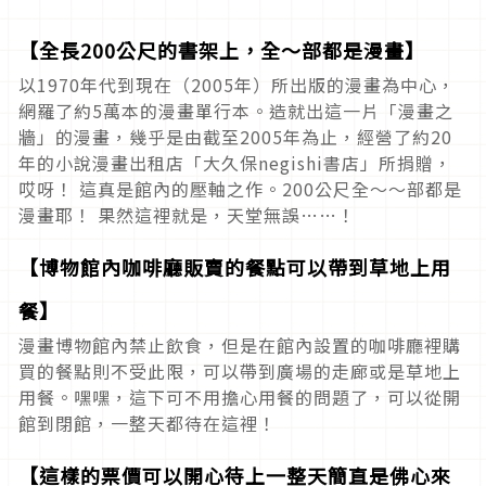
【全長200公尺的書架上，全～部都是漫畫】
以1970年代到現在（2005年）所出版的漫畫為中心，
網羅了約5萬本的漫畫單行本。造就出這一片「漫畫之
牆」的漫畫，幾乎是由截至2005年為止，經營了約20
年的小說漫畫出租店「大久保negishi書店」所捐贈，
哎呀！ 這真是館內的壓軸之作。200公尺全～～部都是
漫畫耶！ 果然這裡就是，天堂無誤……！
【博物館內咖啡廳販賣的餐點可以帶到草地上用
餐】
漫畫博物館內禁止飲食，但是在館內設置的咖啡廳裡購
買的餐點則不受此限，可以帶到廣場的走廊或是草地上
用餐。嘿嘿，這下可不用擔心用餐的問題了，可以從開
館到閉館，一整天都待在這裡！
【這樣的票價可以開心待上一整天簡直是佛心來