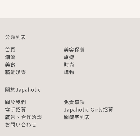
即達
分類列表
首頁
美容保養
潮流
旅遊
美食
時尚
藝能娛樂
購物
關於Japaholic
關於我們
免責事項
寫手招募
Japaholic Girls招募
廣告、合作洽談
關鍵字列表
お問い合わせ