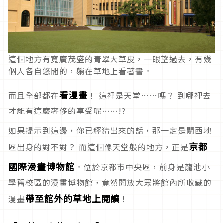
這個地方有寬廣茂盛的青翠大草皮，一眼望過去，有幾
個人各自悠閒的，躺在草地上看著書。
看漫畫
而且全部都在
！ 這裡是天堂……嗎？ 到哪裡去
才能有這麼奢侈的享受呢……!?
如果提示到這邊，你已經猜出來的話，那一定是關西地
京都
區出身的對不對？ 而這個像天堂般的地方，正是
國際漫畫博物館
。位於京都市中央區，前身是龍池小
學舊校區的漫畫博物館，竟然開放大眾將館內所收藏的
帶至館外的草地上閱讀
漫畫
！