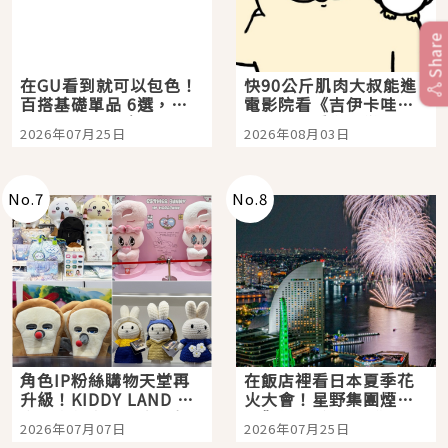
Share
在GU看到就可以包色！
快90公斤肌肉大叔能進
百搭基礎單品 6選，閉
電影院看《吉伊卡哇》
眼全收也不心疼
嗎？日本重金屬樂團
2026年07月25日
2026年08月03日
「打首」會長與nagano
老師一同給出了答案
No.
7
No.
8
角色IP粉絲購物天堂再
在飯店裡看日本夏季花
升級！KIDDY LAND 原
火大會！星野集團煙火
宿店吉伊卡哇迎客，新
景觀飯店6選，讓你不用
2026年07月07日
2026年07月25日
開幕 OMOKADO 店3分
人擠人悠閒欣賞