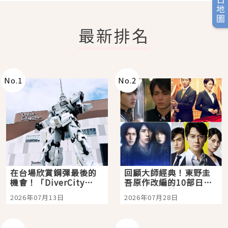
旅日地圖
最新排名
No.
1
No.
2
在台場欣賞鋼彈最後的
回顧大師經典！東野圭
機會！「DiverCity
吾原作改編的10部日本
Tokyo Plaza」搭船、
影視作品推薦
2026年07月13日
2026年07月28日
購物、美食及夜景，一
次全體驗