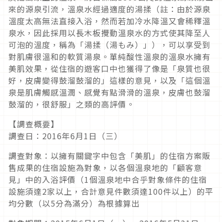
來的源泉引流，溫泉水經過適度的湯揉（註：由於源泉
溫度太高無法直接入浴，然而若加冷水降溫又會稀釋溫
泉水，因此採用以長木板攪動溫泉水的方式使其降至人
可泡的溫度，稱為「湯揉（湯もみ）」），可以享受到
對肌膚很溫和的軟質湯泉。單純酸性溫泉的溫泉水擁有
美肌效果，從住宿的遊客口中也獲得了像是「泉質也很
好，皮膚變得鼓溜鼓溜的」這樣的意見，以及「這個溫
泉是肌膚觸感溫潤、感覺有點滑滑的溫泉，皮膚也鼓溜
鼓溜的，很舒服」之類的高評價。
【調查概要】
調查日：2016年6月1日（三）
調查對象：以擁有關鍵字中包含「美肌」的住宿方案販
售成果的住宿設施為對象，以各個溫泉地的「顧客意
見」中的入浴評價（1個溫泉地中合乎對象條件的住宿
設施須達2家以上，合計意見件數須達100件以上）的平
均分數（以5分為滿分）為根據算出