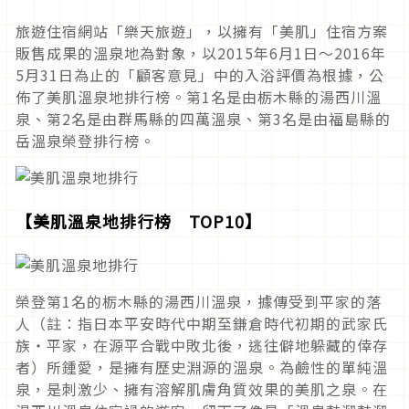
旅遊住宿網站「樂天旅遊」，以擁有「美肌」住宿方案
販售成果的溫泉地為對象，以2015年6月1日～2016年
5月31日為止的「顧客意見」中的入浴評價為根據，公
佈了美肌溫泉地排行榜。第1名是由栃木縣的湯西川溫
泉、第2名是由群馬縣的四萬溫泉、第3名是由福島縣的
岳溫泉榮登排行榜。
【美肌溫泉地排行榜 TOP10】
榮登第1名的栃木縣的湯西川溫泉，據傳受到平家的落
人（註：指日本平安時代中期至鎌倉時代初期的武家氏
族・平家，在源平合戰中敗北後，逃往僻地躲藏的倖存
者）所鍾愛，是擁有歷史淵源的溫泉。為鹼性的單純溫
泉，是刺激少、擁有溶解肌膚角質效果的美肌之泉。在