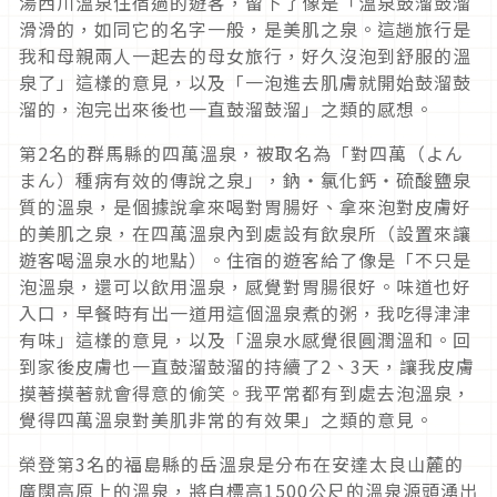
湯西川溫泉住宿過的遊客，留下了像是「溫泉鼓溜鼓溜
滑滑的，如同它的名字一般，是美肌之泉。這趟旅行是
我和母親兩人一起去的母女旅行，好久沒泡到舒服的溫
泉了」這樣的意見，以及「一泡進去肌膚就開始鼓溜鼓
溜的，泡完出來後也一直鼓溜鼓溜」之類的感想。
第2名的群馬縣的四萬溫泉，被取名為「對四萬（よん
まん）種病有效的傳說之泉」，鈉・氯化鈣・硫酸鹽泉
質的溫泉，是個據說拿來喝對胃腸好、拿來泡對皮膚好
的美肌之泉，在四萬溫泉內到處設有飲泉所（設置來讓
遊客喝溫泉水的地點）。住宿的遊客給了像是「不只是
泡溫泉，還可以飲用溫泉，感覺對胃腸很好。味道也好
入口，早餐時有出一道用這個溫泉煮的粥，我吃得津津
有味」這樣的意見，以及「溫泉水感覺很圓潤溫和。回
到家後皮膚也一直鼓溜鼓溜的持續了2、3天，讓我皮膚
摸著摸著就會得意的偷笑。我平常都有到處去泡溫泉，
覺得四萬溫泉對美肌非常的有效果」之類的意見。
榮登第3名的福島縣的岳溫泉是分布在安達太良山麓的
廣闊高原上的溫泉，將自標高1500公尺的溫泉源頭湧出