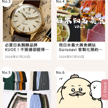
No.
3
No.
4
必買日系腕錶品牌
用日本最大美食網站
KUOE！不張揚卻經得起
Gurunavi 客製化預約九
時間洗鍊的經典之作五
大都市餐廳，打造專屬
2026年07月20日
2026年07月03日
選
美食體驗！
No.
5
No.
6
Share