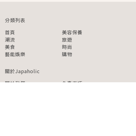
分類列表
首頁
美容保養
潮流
旅遊
美食
時尚
藝能娛樂
購物
關於Japaholic
關於我們
免責事項
寫手招募
Japaholic Girls招募
廣告、合作洽談
關鍵字列表
お問い合わせ