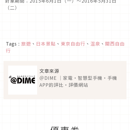
對象期間：2015年6月1日（一）～2016年5月31日
（二）
Tags :
旅遊
、
日本景點
、
東京自由行
、
温泉
、
關西自由
行
文章來源
＠DIME ｜家電・智慧型手機・手機
APP的評比・評價網站