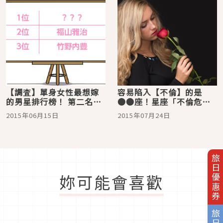
【調査】單身女性最想嫁
容易陷入【不倫】的是
的男星排行榜！ 第二名福
●●座！星座「不倫危險
山雅治，第一名是？
度」排行榜
2015年06月15日
2015年07月24日
旅日優惠券
妳可能會喜歡