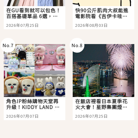
在GU看到就可以包色！
快90公斤肌肉大叔能進
百搭基礎單品 6選，閉
電影院看《吉伊卡哇》
眼全收也不心疼
嗎？日本重金屬樂團
2026年07月25日
2026年08月03日
「打首」會長與nagano
老師一同給出了答案
No.
7
No.
8
角色IP粉絲購物天堂再
在飯店裡看日本夏季花
升級！KIDDY LAND 原
火大會！星野集團煙火
宿店吉伊卡哇迎客，新
景觀飯店6選，讓你不用
2026年07月07日
2026年07月25日
開幕 OMOKADO 店3分
人擠人悠閒欣賞
即達