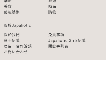
潮流
旅遊
美食
時尚
藝能娛樂
購物
關於Japaholic
關於我們
免責事項
寫手招募
Japaholic Girls招募
廣告、合作洽談
關鍵字列表
お問い合わせ
看看更多有關Japaholic！