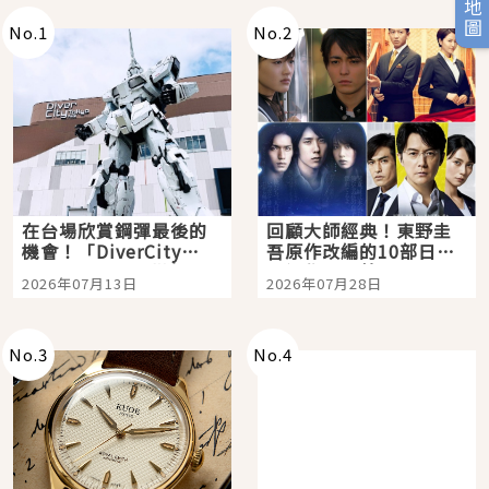
No.
1
No.
2
在台場欣賞鋼彈最後的
回顧大師經典！東野圭
機會！「DiverCity
吾原作改編的10部日本
Tokyo Plaza」搭船、
影視作品推薦
2026年07月13日
2026年07月28日
購物、美食及夜景，一
次全體驗
No.
3
No.
4