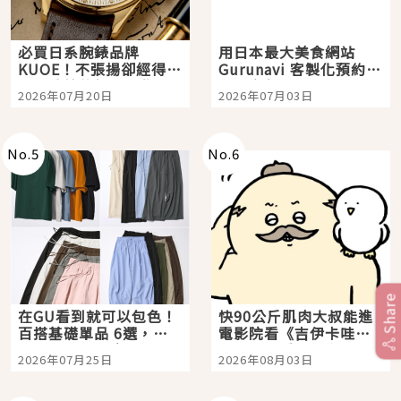
必買日系腕錶品牌
用日本最大美食網站
KUOE！不張揚卻經得起
Gurunavi 客製化預約九
時間洗鍊的經典之作五
大都市餐廳，打造專屬
2026年07月20日
2026年07月03日
選
美食體驗！
No.
5
No.
6
Share
在GU看到就可以包色！
快90公斤肌肉大叔能進
百搭基礎單品 6選，閉
電影院看《吉伊卡哇》
眼全收也不心疼
嗎？日本重金屬樂團
2026年07月25日
2026年08月03日
「打首」會長與nagano
老師一同給出了答案