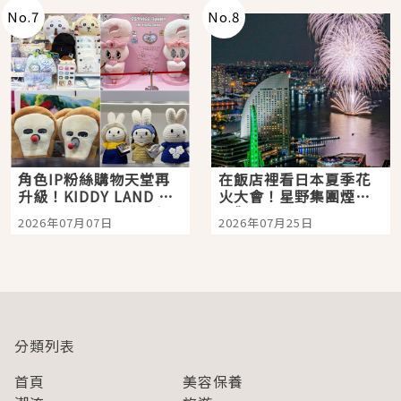
No.
7
No.
8
角色IP粉絲購物天堂再
在飯店裡看日本夏季花
升級！KIDDY LAND 原
火大會！星野集團煙火
宿店吉伊卡哇迎客，新
景觀飯店6選，讓你不用
2026年07月07日
2026年07月25日
開幕 OMOKADO 店3分
人擠人悠閒欣賞
即達
分類列表
首頁
美容保養