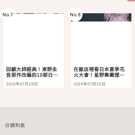
No.
7
No.
8
回顧大師經典！東野圭
在飯店裡看日本夏季花
吾原作改編的10部日本
火大會！星野集團煙火
影視作品推薦
景觀飯店6選，讓你不用
2026年07月28日
2026年07月25日
人擠人悠閒欣賞
分類列表