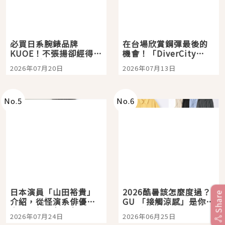
必買日系腕錶品牌
在台場欣賞鋼彈最後的
KUOE！不張揚卻經得起
機會！「DiverCity
時間洗鍊的經典之作五
Tokyo Plaza」搭船、
2026年07月20日
2026年07月13日
選
購物、美食及夜景，一
次全體驗
No.
5
No.
6
日本演員「山田裕貴」
2026酷暑該怎麼度過？
Share
介紹，從怪演系俳優走
GU 「接觸涼感」是你的
向國民級日劇主角
夏日救星
2026年07月24日
2026年06月25日