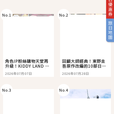
旅日優惠券
No.
1
No.
2
旅日地圖
角色IP粉絲購物天堂再
回顧大師經典！東野圭
升級！KIDDY LAND 原
吾原作改編的10部日本
宿店吉伊卡哇迎客，新
影視作品推薦
2026年07月07日
2026年07月28日
開幕 OMOKADO 店3分
即達
No.
3
No.
4