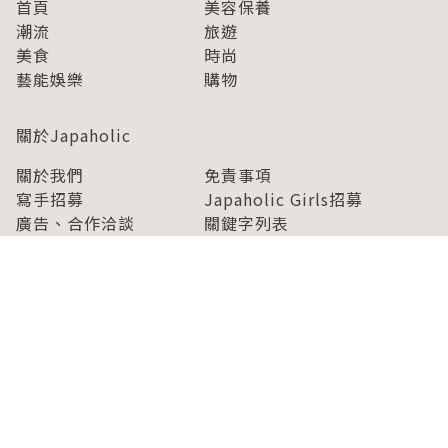
首頁
美容保養
潮流
旅遊
美食
時尚
藝能娛樂
購物
關於Japaholic
關於我們
免責事項
寫手招募
Japaholic Girls招募
廣告、合作洽談
關鍵字列表
お問い合わせ