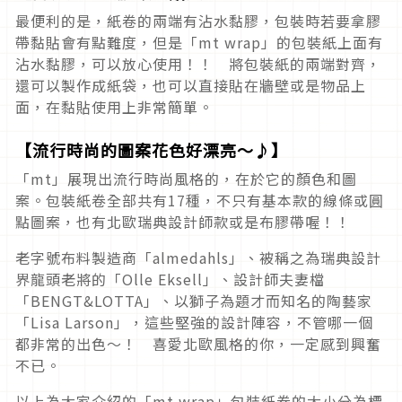
最便利的是，紙卷的兩端有沾水黏膠，包裝時若要拿膠
帶黏貼會有點難度，但是「mt wrap」的包裝紙上面有
沾水黏膠，可以放心使用！！ 將包裝紙的兩端對齊，
還可以製作成紙袋，也可以直接貼在牆壁或是物品上
面，在黏貼使用上非常簡單。
【流行時尚的圖案花色好漂亮～♪】
「mt」展現出流行時尚風格的，在於它的顏色和圖
案。包裝紙卷全部共有17種，不只有基本款的線條或圓
點圖案，也有北歐瑞典設計師款或是布膠帶喔！！
老字號布料製造商「almedahls」、被稱之為瑞典設計
界龍頭老將的「Olle Eksell」、設計師夫妻檔
「BENGT&LOTTA」、以獅子為題才而知名的陶藝家
「Lisa Larson」，這些堅強的設計陣容，不管哪一個
都非常的出色～！ 喜愛北歐風格的你，一定感到興奮
不已。
以上為大家介紹的「mt wrap」包裝紙卷的大小分為標