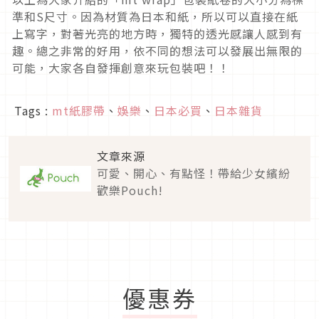
準和S尺寸。因為材質為日本和紙，所以可以直接在紙
上寫字，對著光亮的地方時，獨特的透光感讓人感到有
趣。總之非常的好用，依不同的想法可以發展出無限的
可能，大家各自發揮創意來玩包裝吧！！
Tags :
mt紙膠帶
、
娛樂
、
日本必買
、
日本雜貨
文章來源
可愛、開心、有點怪！帶給少女繽紛
歡樂Pouch!
優惠券