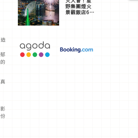
火大會！星
野集團煙火
景觀飯店6
選，讓你不
用人擠人悠
閒欣賞
醸造
濃郁
等的
我真
而影
的份