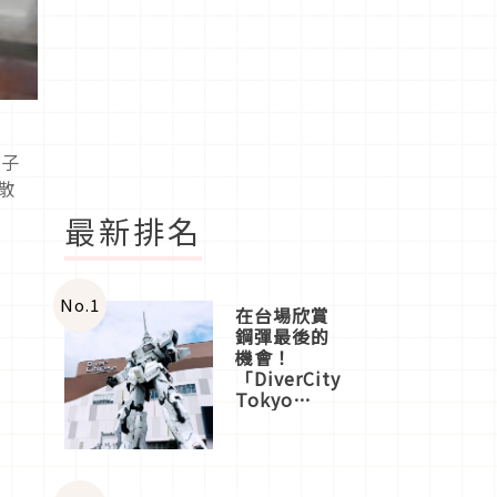
牌子
散
最新排名
No.
1
在台場欣賞
鋼彈最後的
機會！
「DiverCity
Tokyo
Plaza」搭
船、購物、
美食及夜
景，一次全