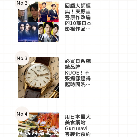
體驗
No.
2
回顧大師經
典！東野圭
吾原作改編
的10部日本
影視作品推
薦
No.
3
必買日系腕
錶品牌
KUOE！不
張揚卻經得
起時間洗鍊
的經典之作
五選
No.
4
用日本最大
美食網站
Gurunavi
客製化預約