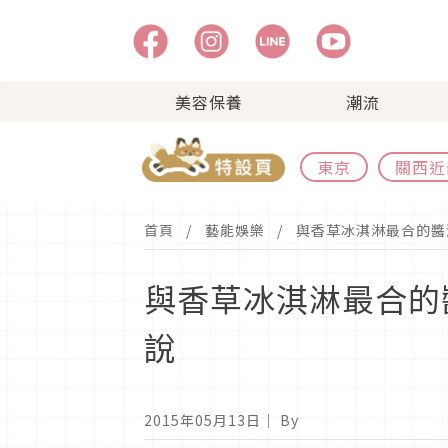
美容保養
潮流
東京
關西近
首頁
藝能娛樂
與香草冰淇淋最合的醬
與香草冰淇淋最合的
說
2015年05月13日
｜ By