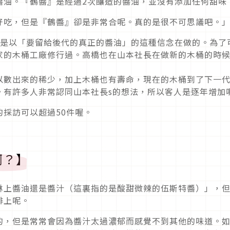
醬油。『鶴醬』是經過2次釀造的醬油，並沒有添加任何甜味
好吃，但是『鶴醬』卻是非常合呢。真的是很不可思議吧。
們是以「要留給後代的真正的醬油」的這種信念在做的。為了
家的木桶工廠修行過。高橋也在山本社長在做新的木桶的時
以數出來的稀少，加上木桶也有壽命，現在的木桶到了下一
。有許多人非常認同山本社長s的想法，所以客人是逐年增加
採訪可以超過50件喔。
啊？】
淋上醬油還是醬汁（這裏指的是酸甜微辣的伍斯特醬）」，
排上呢。
的，但是常常會因為醬汁太過濃郁而感覺不到其他的味道。