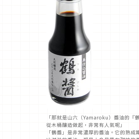
「那就是山六（Yamaroku）醬油
從木桶釀造做起，非常有人氣呢」
「鶴醬」是非常濃厚的醬油。它的熟成