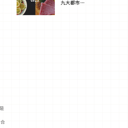
九大都市餐
廳，打造專
屬美食體
驗！
是
適合