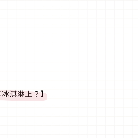
草冰淇淋上？】