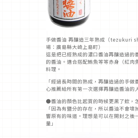
手做醬油 再釀造三年熟成（tezukuri shouy
場：廣島縣大崎上島町）
這是把已經熟成的濃口醬油再釀造過的
的醬油。適合搭配鮪魚等等赤身（紅肉
料理。
「經過長時間的熟成，再釀造過的手做
心推薦給所有第一次選擇再釀造醬油的
●醬油的顏色比起買的時候更黑了欸，
「因為有鹽分的存在，所以醬油不會壞
響原有的味道。理想是可以在開封之後
量」