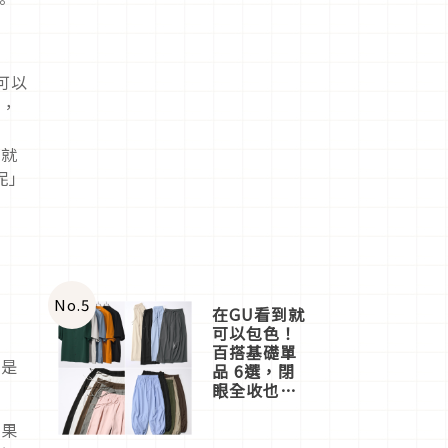
。
」
可以
候，
代就
呢」
No.
5
在GU看到就
可以包色！
百搭基礎單
但是
品 6選，閉
眼全收也不
心疼
如果