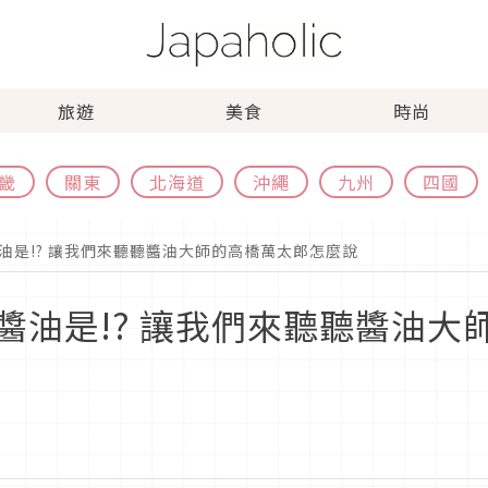
旅遊
美食
時尚
畿
關東
北海道
沖繩
九州
四國
油是!? 讓我們來聽聽醬油大師的高橋萬太郎怎麼說
醬油是!? 讓我們來聽聽醬油大