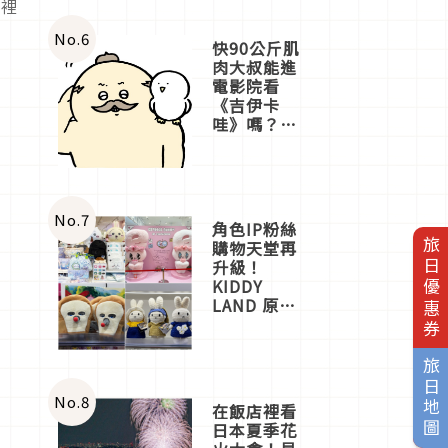
哩裡
No.
6
快90公斤肌
肉大叔能進
電影院看
《吉伊卡
哇》嗎？日
本重金屬樂
團「打首」
會長與
nagano老師
一同給出了
No.
7
角色IP粉絲
答案
旅日優惠券
購物天堂再
升級！
KIDDY
LAND 原宿
店吉伊卡哇
迎客，新開
幕
旅日地圖
OMOKADO
店3分即達
No.
8
在飯店裡看
日本夏季花