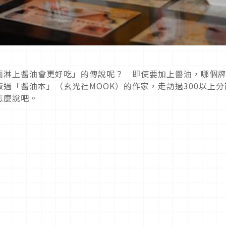
面淋上醬油會更好吃」的傳說呢？ 即使要加上醬油，哪個
過「醬油本」（玄光社MOOK）的作家，走訪過300以上分
怎麼說吧。