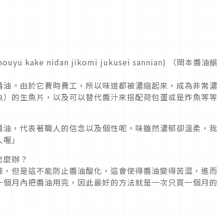
u kake nidan jikomi jukusei sannian) （岡本醬油
醬油。由於它費時費工，所以味道都被濃縮起來，成為非常
魚）的生魚片，以及可以替代醬汁來搭配荷包蛋或是炸魚等
醬油，代表著職人的信念以及個性呢。味雖然濃郁卻溫柔，
人喔」
怎麼辦？
掉，但是這不能防止醬油酸化，這會使得醬油變得苦澀，進
一個月內把醬油用完，因此最好的方法就是一次只買一個月