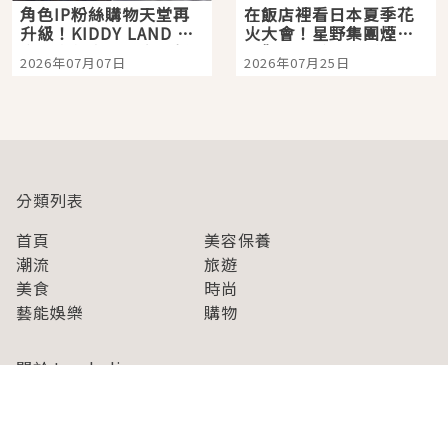
角色IP粉絲購物天堂再
在飯店裡看日本夏季花
升級！KIDDY LAND 原
火大會！星野集團煙火
宿店吉伊卡哇迎客，新
景觀飯店6選，讓你不用
2026年07月07日
2026年07月25日
開幕 OMOKADO 店3分
人擠人悠閒欣賞
即達
分類列表
首頁
美容保養
潮流
旅遊
美食
時尚
藝能娛樂
購物
關於Japaholic
關於我們
免責事項
寫手招募
Japaholic Girls招募