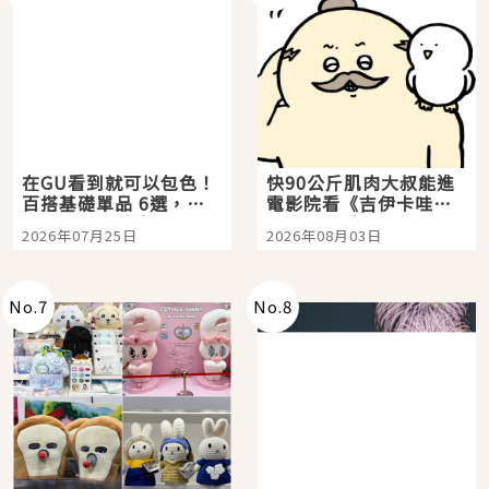
在GU看到就可以包色！
快90公斤肌肉大叔能進
百搭基礎單品 6選，閉
電影院看《吉伊卡哇》
眼全收也不心疼
嗎？日本重金屬樂團
2026年07月25日
2026年08月03日
「打首」會長與nagano
老師一同給出了答案
No.
7
No.
8