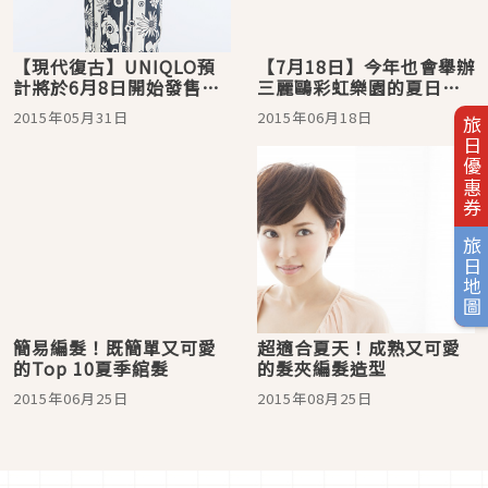
【現代復古】UNIQLO預
【7月18日】今年也會舉辦
計將於6月8日開始發售
三麗鷗彩虹樂園的夏日祭
「以中原淳一、竹久夢二
典♪ 眾所期待的新成員
2015年05月31日
2015年06月18日
旅日優惠券
的作品為靈感的浴衣」共8
「KIRIMI醬」＆「蛋黃
款！台灣上市日期為７月
哥」首發的遊樂設施也要
中！
登場囉！
旅日地圖
簡易編髮！既簡單又可愛
超適合夏天！成熟又可愛
的Top 10夏季綰髮
的髮夾編髮造型
2015年06月25日
2015年08月25日