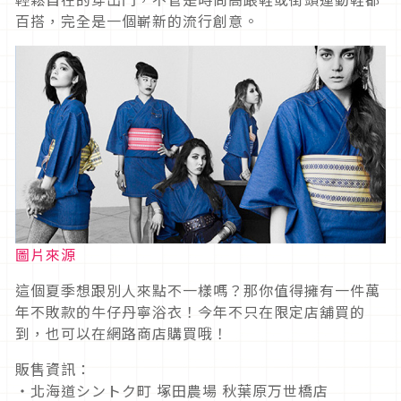
百搭，完全是一個嶄新的流行創意。
圖片來源
這個夏季想跟別人來點不一樣嗎？那你值得擁有一件萬
年不敗款的牛仔丹寧浴衣！今年不只在限定店舖買的
到，也可以在網路商店購買哦！
販售資訊：
・北海道シントク町 塚田農場 秋葉原万世橋店