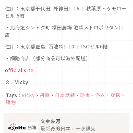
住所：東京都千代田_外神田1-16-1 秋葉原トゥモロー
ビル 5階
・北海道シントク町 塚田農場 池袋メトロポリタン口
店
住所：東京都豊島_西池袋1-10-1 ISOビル6階
・網路商店（部分商品可以海外配送）
official site
文／
Vicky
Tags :
Vicky
、
丹寧
、
日本話題
、
時尚
、
浴衣
、
穿搭
、
購物
文章來源
最新奇的日本，一次讀完