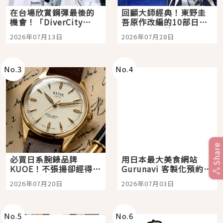
在台場欣賞鋼彈最後的
回顧大師經典！東野圭
機會！「DiverCity
吾原作改編的10部日本
Tokyo Plaza」搭船、
影視作品推薦
2026年07月13日
2026年07月28日
購物、美食及夜景，一
次全體驗
No.
3
No.
4
Share
必買日系腕錶品牌
用日本最大美食網站
KUOE！不張揚卻經得起
Gurunavi 客製化預約九
時間洗鍊的經典之作五
大都市餐廳，打造專屬
2026年07月20日
2026年07月03日
選
美食體驗！
No.
5
No.
6