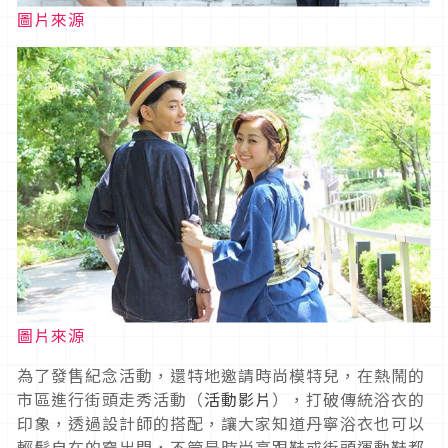
圖片來源
圖片來源
為了發售紀念活動，還特地邀請時尚模特兒，在熱鬧的
市區進行街頭走秀活動（
活動影片
），打破傳統浴衣的
印象，透過設計師的搭配，讓大家知道丹寧浴衣也可以
輕鬆自在的穿出門，不管是時尚高跟鞋或街頭運動鞋都