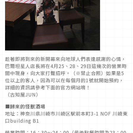
趁著即將到來的新開幕來向地球人們表達感謝的心情，
巴爾坦星人店長將在4月25、28、29日這幾次的營業時
間中現身，向大家打聲招呼。（※禁止合照）如果是5
位以上的客人，因為可以在每個月的1號就開始預約，
詳細的資訊請參考下面的官方網站唷！
（古知屋JUN）
■
歸來的怪獸酒場
地址：神奈川県川崎市川崎区駅前本町3-1 NOF 川崎東
口building B1
營業時間：16：30～24：00（最後點餐時間為23：00