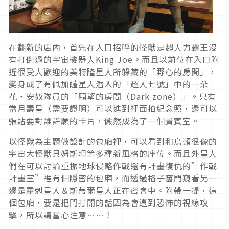
在翻新的店內，首先在入口招呼的怪獸是超人力霸王沒
有打倒過的宇宙機器人King Joe。而且以前位在入口附
近很受人歡迎的美特隆星人所躲藏的「野心的房間」，
變身成了有佩加薩星人潛入的「超人七號」中的一朵
花・安奴隊員的「願望的房間（Dark zone）」。只有
當月壽星（需要證明）可以進到裡面拍紀念照，還可以
張貼要對誰許願的卡片，儼然成為了一個貴賓室。
以怪獸為主題做設計的包廂裡，可以看到和鳥類很像的
宇宙大怪獸貝姆斯坦等多種新風格的座位。而且外星人
們在可以討論重振地球侵略作戰還有計畫復仇的”作戰
計畫室”裡有個隱密的包廂，而透過格子窗門窺看另一
邊是霍剋星人＆斯蒂爾星人正在密會中。附帶一提，這
個包廂，要是把門打開的話因為會遭到恐怖的視線攻
擊，所以請當心注意……！