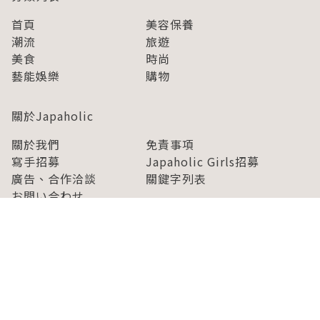
首頁
美容保養
潮流
旅遊
美食
時尚
藝能娛樂
購物
關於Japaholic
關於我們
免責事項
寫手招募
Japaholic Girls招募
廣告、合作洽談
關鍵字列表
お問い合わせ