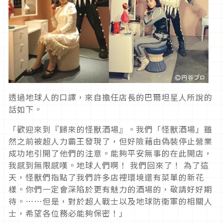
透過地球人的口譯，來自擔任店長的巴爾坦星人所說的
話如下。
「歡迎來到『歸來的怪獸酒場』。我們「怪獸酒場」雖
然之前被超人力霸王發現了，但好險藉由偽裝停止營業
成功地引開了他們的注意。能夠平安無事的在此開店，
我感到無限感嘆。地球人們啊！ 我們回來了！ 為了這
天，怪獸們指點了我們許多店裡環境還有菜單的新花
樣。你們一定會深陷於更有魅力的酒場的，敬請好好期
待。……但是，對於超人戰士以及地球防衛軍的相關人
士，希望各位務必能夠保密！」