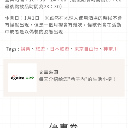
最後點飲品時間為23：30）
休息日：1月1日 ※雖然在地球人使用酒場的時候不會
有怪獸出現，但是一個月裡會有幾次，怪獸們會在活動
中或者是以偽裝的姿態出現。
Tags :
娛樂
、
旅遊
、
日本旅遊
、
東京自由行
、
神奈川
文章來源
每天介紹給您"巷子內"的生活小梗！
優惠券