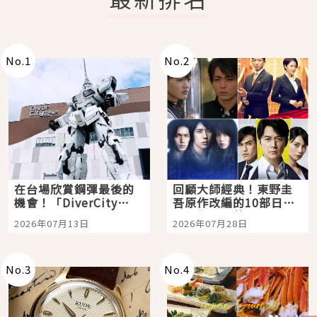
No.
1
No.
2
在台場欣賞鋼彈最後的
回顧大師經典！東野圭
機會！「DiverCity
吾原作改編的10部日本
Tokyo Plaza」搭船、
影視作品推薦
2026年07月13日
2026年07月28日
購物、美食及夜景，一
次全體驗
No.
3
No.
4