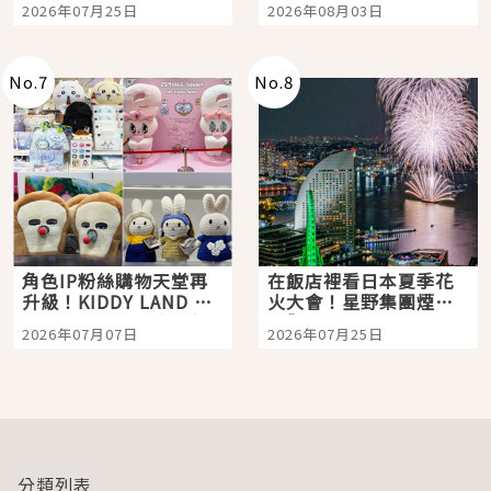
2026年07月25日
2026年08月03日
「打首」會長與nagano
老師一同給出了答案
No.
7
No.
8
角色IP粉絲購物天堂再
在飯店裡看日本夏季花
升級！KIDDY LAND 原
火大會！星野集團煙火
宿店吉伊卡哇迎客，新
景觀飯店6選，讓你不用
2026年07月07日
2026年07月25日
開幕 OMOKADO 店3分
人擠人悠閒欣賞
即達
分類列表