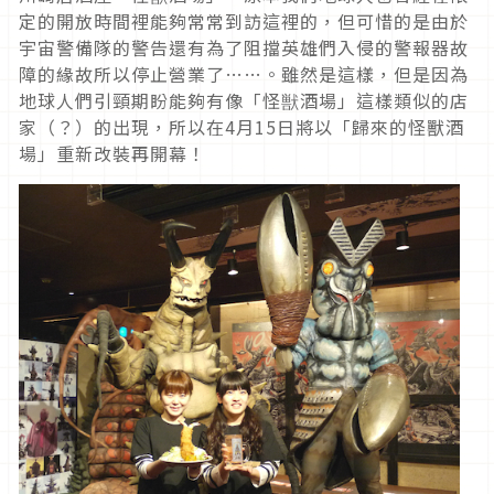
定的開放時間裡能夠常常到訪這裡的，但可惜的是由於
宇宙警備隊的警告還有為了阻擋英雄們入侵的警報器故
障的緣故所以停止營業了……。雖然是這樣，但是因為
地球人們引頸期盼能夠有像「怪獣酒場」這樣類似的店
家（？）的出現，所以在4月15日將以「歸來的怪獸酒
場」重新改裝再開幕！