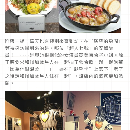
附帶一提，這天也有特別來賓到訪，在「願望的房間」
等待採訪團到來的是，那位「超人七號」的安奴隊
員！ ……是與她很相似的女演員菱美百合子小姐。除
了應要求和佩加薩星人在一起拍了張合照，還一邊說著
「因為他很溫柔……」一邊在”願望卡”上寫下”老了
之後想和佩加薩星人住在一起”，讓店內的氣氛更加熱
鬧。