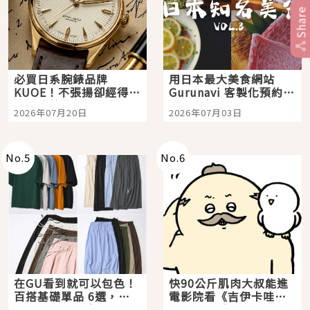
Share
必買日系腕錶品牌
用日本最大美食網站
KUOE！不張揚卻經得起
Gurunavi 客製化預約九
時間洗鍊的經典之作五
大都市餐廳，打造專屬
2026年07月20日
2026年07月03日
選
美食體驗！
No.
5
No.
6
在GU看到就可以包色！
快90公斤肌肉大叔能進
百搭基礎單品 6選，閉
電影院看《吉伊卡哇》
眼全收也不心疼
嗎？日本重金屬樂團