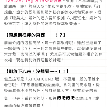
『AHCAHCUM』2015SS時裝展
。根據『不思議國度的
愛麗絲』設計的寬大型T恤和開襟毛衣、根據電影『幻
想曲』設計的既能當和服外掛穿的連衣裙和緊身褲、根
據『睡美人』設計的連衣裙和根據『小鹿斑比』設計的
短襪等等，讓人意外的這些衣服都很普通。
【預想到很棒的東西……！？】
前面介紹的這些商品，每一件都很棒哦，雖然已經有了
一點覺悟（？）……但如果是這些的話，感覺即使是日
常穿戴，也可以入手呢！ 尤其是可以當和服外掛穿的連
衣裙，現在特別流行這種設計呢！
【剛放下心來，沒想到~~~！！】
但是這可是『AHCAHCUM』哦，不要用一般的思維來
看它哦~『不思議國度的愛麗絲』系列里的高跟鞋，從
後面看是淡淡的藍色，設計簡單大方，很有春天的感
噔噔噔噔
覺，但是，看鞋面的話，那裡
竟然出現了愛
麗絲的超近距離特寫！