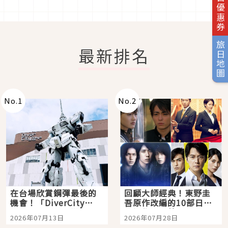
旅日優惠券
旅日地圖
最新排名
No.
1
No.
2
在台場欣賞鋼彈最後的
回顧大師經典！東野圭
機會！「DiverCity
吾原作改編的10部日本
Tokyo Plaza」搭船、
影視作品推薦
2026年07月13日
2026年07月28日
購物、美食及夜景，一