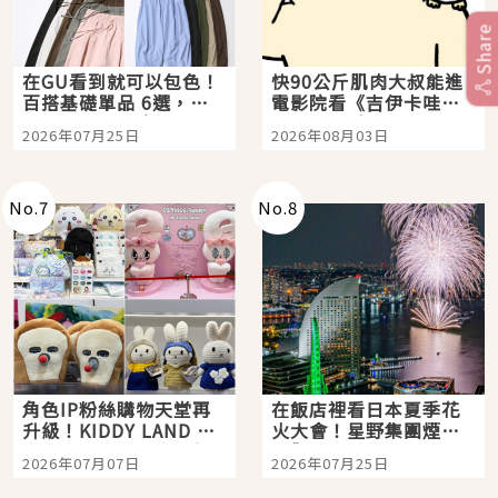
Share
在GU看到就可以包色！
快90公斤肌肉大叔能進
百搭基礎單品 6選，閉
電影院看《吉伊卡哇》
眼全收也不心疼
嗎？日本重金屬樂團
2026年07月25日
2026年08月03日
「打首」會長與nagano
老師一同給出了答案
No.
7
No.
8
角色IP粉絲購物天堂再
在飯店裡看日本夏季花
升級！KIDDY LAND 原
火大會！星野集團煙火
宿店吉伊卡哇迎客，新
景觀飯店6選，讓你不用
2026年07月07日
2026年07月25日
開幕 OMOKADO 店3分
人擠人悠閒欣賞
即達