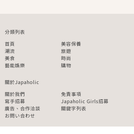
分類列表
首頁
美容保養
潮流
旅遊
美食
時尚
藝能娛樂
購物
關於Japaholic
關於我們
免責事項
寫手招募
Japaholic Girls招募
廣告、合作洽談
關鍵字列表
お問い合わせ