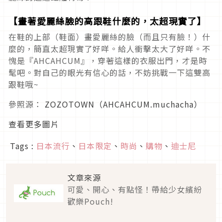
【畫著愛麗絲臉的高跟鞋什麼的，太超現實了】
在鞋的上部（鞋面）畫愛麗絲的臉（而且只有臉！）什
麼的，簡直太超現實了好咩。給人衝擊太大了好咩。不
愧是『AHCAHCUM』，穿著這樣的衣服出門，才是時
髦吧。對自己的眼光有信心的話，不妨挑戰一下這雙高
跟鞋哦~
參照源：
ZOZOTOWN（AHCAHCUM.muchacha）
查看更多圖片
Tags :
日本流行
、
日本限定
、
時尚
、
購物
、
迪士尼
文章來源
可愛、開心、有點怪！帶給少女繽紛
歡樂Pouch!