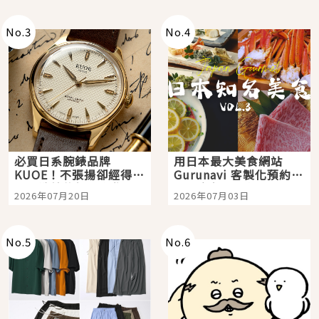
次全體驗
No.
3
No.
4
必買日系腕錶品牌
用日本最大美食網站
KUOE！不張揚卻經得起
Gurunavi 客製化預約九
時間洗鍊的經典之作五
大都市餐廳，打造專屬
2026年07月20日
2026年07月03日
選
美食體驗！
No.
5
No.
6