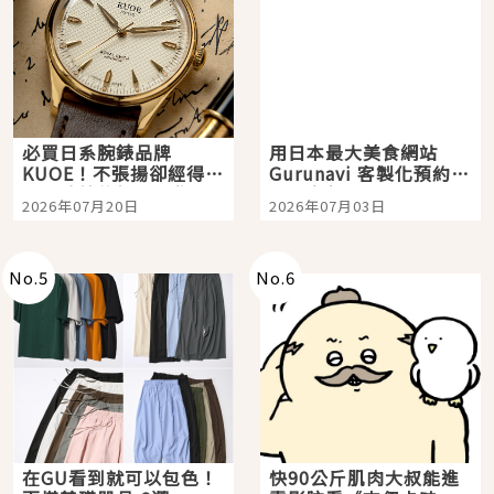
必買日系腕錶品牌
用日本最大美食網站
KUOE！不張揚卻經得起
Gurunavi 客製化預約九
時間洗鍊的經典之作五
大都市餐廳，打造專屬
2026年07月20日
2026年07月03日
選
美食體驗！
No.
5
No.
6
在GU看到就可以包色！
快90公斤肌肉大叔能進