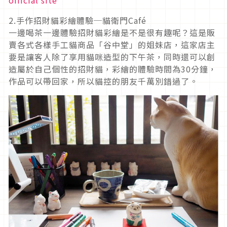
official site
2.手作招財貓彩繪體驗─貓衛門Café
一邊喝茶一邊體驗招財貓彩繪是不是很有趣呢？這是販
賣各式各樣手工貓商品「谷中堂」的姐妹店，這家店主
要是讓客人除了享用貓咪造型的下午茶，同時還可以創
造屬於自己個性的招財貓，彩繪的體驗時間為30分鐘，
作品可以帶回家，所以貓控的朋友千萬別錯過了。