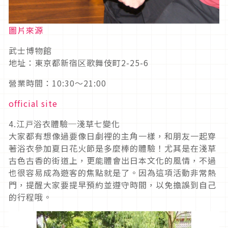
圖片來源
武士博物館
地址：東京都新宿区歌舞伎町2-25-6
營業時間：10:30～21:00
official site
4.江戸浴衣體驗─淺草七變化
大家都有想像過要像日劇裡的主角一樣，和朋友一起穿
著浴衣參加夏日花火節是多麼棒的體驗！尤其是在淺草
古色古香的街道上，更能體會出日本文化的風情，不過
也很容易成為遊客的焦點就是了。因為這項活動非常熱
門，提醒大家要提早預約並遵守時間，以免擔誤到自己
的行程哦。