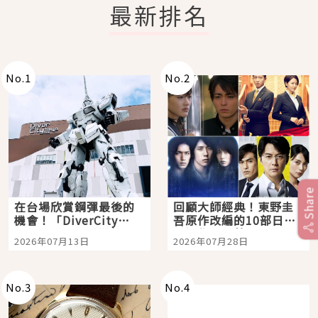
最新排名
No.
1
No.
2
Share
在台場欣賞鋼彈最後的
回顧大師經典！東野圭
機會！「DiverCity
吾原作改編的10部日本
Tokyo Plaza」搭船、
影視作品推薦
2026年07月13日
2026年07月28日
購物、美食及夜景，一
次全體驗
No.
3
No.
4