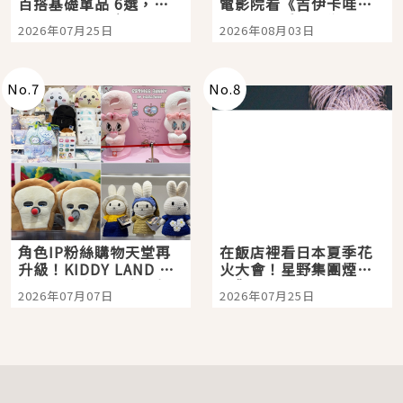
百搭基礎單品 6選，閉
電影院看《吉伊卡哇》
眼全收也不心疼
嗎？日本重金屬樂團
2026年07月25日
2026年08月03日
「打首」會長與nagano
老師一同給出了答案
No.
7
No.
8
角色IP粉絲購物天堂再
在飯店裡看日本夏季花
升級！KIDDY LAND 原
火大會！星野集團煙火
宿店吉伊卡哇迎客，新
景觀飯店6選，讓你不用
2026年07月07日
2026年07月25日
開幕 OMOKADO 店3分
人擠人悠閒欣賞
即達