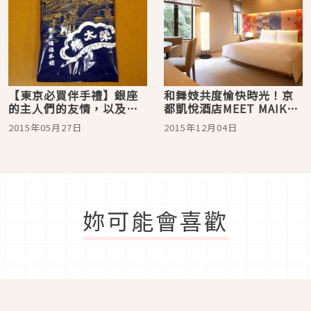
【東京必買伴手禮】銀座
和舞妓共度愉快時光！京
的主人們的友情，以及職
都凱悅酒店MEET MAIKO
人的技術，讓傳說中的東
套裝行程
2015年05月27日
2015年12月04日
京伴手禮『PEASEN』復
活了
妳可能會喜歡