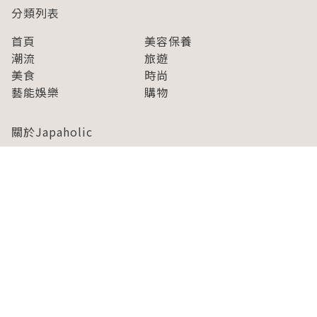
分類列表
首頁
美容保養
潮流
旅遊
美食
時尚
藝能娛樂
購物
關於Japaholic
關於我們
免責事項
寫手招募
Japaholic Girls招募
廣告、合作洽談
關鍵字列表
お問い合わせ