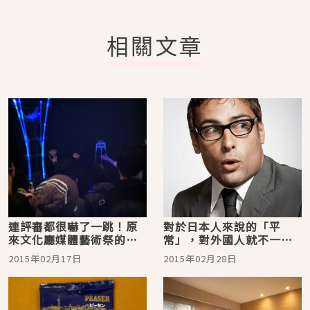
相關文章
連評審都很嚇了一跳！原
對於日本人來說的「平
來文化廳媒體藝術祭的
常」，對外國人就不一定
「妖怪手錶」隱藏在這
了。。。10個日本獨特的
2015年02月17日
2015年02月28日
裡！
文化以及習慣