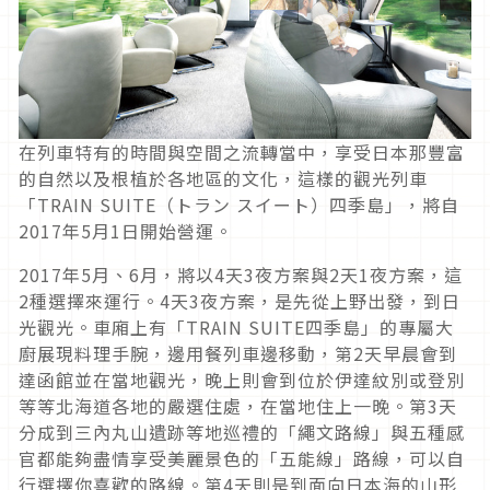
在列車特有的時間與空間之流轉當中，享受日本那豐富
的自然以及根植於各地區的文化，這樣的觀光列車
「TRAIN SUITE（トラン スイート）四季島」，將自
2017年5月1日開始營運。
2017年5月、6月，將以4天3夜方案與2天1夜方案，這
2種選擇來運行。4天3夜方案，是先從上野出發，到日
光觀光。車廂上有「TRAIN SUITE四季島」的專屬大
廚展現料理手腕，邊用餐列車邊移動，第2天早晨會到
達函館並在當地觀光，晚上則會到位於伊達紋別或登別
等等北海道各地的嚴選住處，在當地住上一晚。第3天
分成到三內丸山遺跡等地巡禮的「繩文路線」與五種感
官都能夠盡情享受美麗景色的「五能線」路線，可以自
行選擇你喜歡的路線。第4天則是到面向日本海的山形