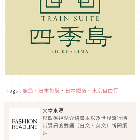
Tags :
旅遊
、
日本旅遊
、
日本鐵道
、
東京自由行
文章來源
以敏銳視點介紹書本以及世界流行時
尚資訊的雙語（日文・英文）新聞網
站