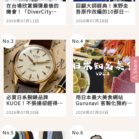
在台場欣賞鋼彈最後的
回顧大師經典！東野圭
機會！「DiverCity
吾原作改編的10部日本
Tokyo Plaza」搭船、
影視作品推薦
2026年07月13日
2026年07月28日
購物、美食及夜景，一
次全體驗
No.
3
No.
4
Share
必買日系腕錶品牌
用日本最大美食網站
KUOE！不張揚卻經得起
Gurunavi 客製化預約九
時間洗鍊的經典之作五
大都市餐廳，打造專屬
2026年07月20日
2026年07月03日
選
美食體驗！
No.
5
No.
6