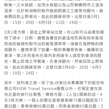
縣唯一之水族館・加茂水族館以及山形縣鶴岡市之溫海
溫泉、位於新潟縣的製作鎚起銅器之工廠等地觀光，最
後再回到上野車站，如此的路線安排。出發日是5月1
日、15日、29日、6月5日、12日、19日。
2天1夜方案，是從上野車站出發，在山梨可以品嚐到運
用了排水、日照、通風皆優良的最佳地形與氣候來栽培
而成的葡萄所製作出的葡萄酒等等。接著在長野縣的姨
捨觀光，盡情享受了如畫一般的美麗景色後，繼續前往
會津。第2天則是先在車內享用過令人感受到會津的歷
史・風土民情之早餐後，在會津觀光，然後回到上野車
站，如此的路線安排。出發日是5月6日、20日、6月3
日、10日、24日。
另外，該列車之旅，除了由JR東日本集團旗下的股份有
限公司VIEW Travel Service販售以外，也預定會在其
他主要的旅行社販售。價格方面，2人住1間房的話，4
天3夜方案，一個人的價位是普通車廂75萬日圓起至77
萬日圓，豪華車廂90萬日圓，四季島車廂95萬日圓；2