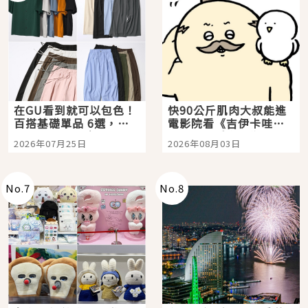
在GU看到就可以包色！
快90公斤肌肉大叔能進
百搭基礎單品 6選，閉
電影院看《吉伊卡哇》
眼全收也不心疼
嗎？日本重金屬樂團
2026年07月25日
2026年08月03日
「打首」會長與nagano
老師一同給出了答案
No.
7
No.
8