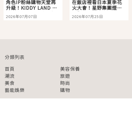
角色IP粉絲購物天堂再
在飯店裡看日本夏季花
升級！KIDDY LAND 原
火大會！星野集團煙火
宿店吉伊卡哇迎客，新
景觀飯店6選，讓你不用
2026年07月07日
2026年07月25日
開幕 OMOKADO 店3分
人擠人悠閒欣賞
即達
分類列表
首頁
美容保養
潮流
旅遊
美食
時尚
藝能娛樂
購物
關於Japaholic
關於我們
免責事項
寫手招募
Japaholic Girls招募