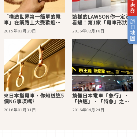
「構造世界第一簡單的電
這樣的LAWSON你一定沒
旅日地圖
車」在網路上大受歡迎！
看過！第1家「電車形狀」
材料只有電池、磁鐵和銅
的便利商店於神戶開幕
2015年03月29日
2016年02月16日
線
來日本搭電車，你知道這5
搞懂日本電車「急行」、
個NG事項嗎?
「快速」、「特急」之間
的區別
2016年01月31日
2016年04月24日