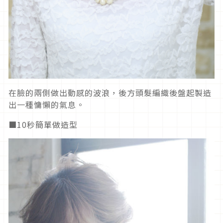
在臉的兩側做出動感的波浪，後方頭髮編織後盤起製造
出一種慵懶的氣息。
■10秒簡單做造型