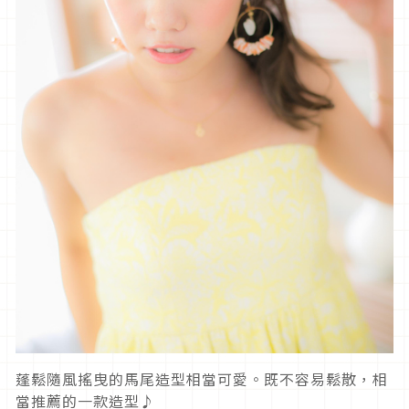
蓬鬆隨風搖曳的馬尾造型相當可愛。既不容易鬆散，相
當推薦的一款造型♪