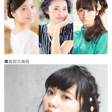
■盤起式編髮