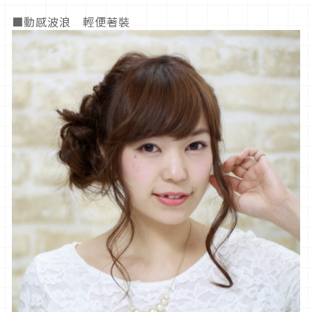
■動感波浪 輕便著裝