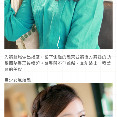
先將髮尾做出捲度，留下側邊的髮束並將後方其餘的頭
髮簡略整理後盤起。讓整體不但蓬鬆，並創造出一種華
麗的美感。
■少女風編髮