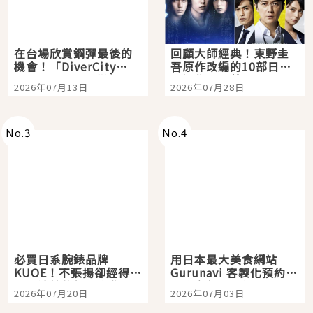
在台場欣賞鋼彈最後的
回顧大師經典！東野圭
機會！「DiverCity
吾原作改編的10部日本
Tokyo Plaza」搭船、
影視作品推薦
2026年07月13日
2026年07月28日
購物、美食及夜景，一
次全體驗
No.
3
No.
4
必買日系腕錶品牌
用日本最大美食網站
KUOE！不張揚卻經得起
Gurunavi 客製化預約九
時間洗鍊的經典之作五
大都市餐廳，打造專屬
2026年07月20日
2026年07月03日
選
美食體驗！