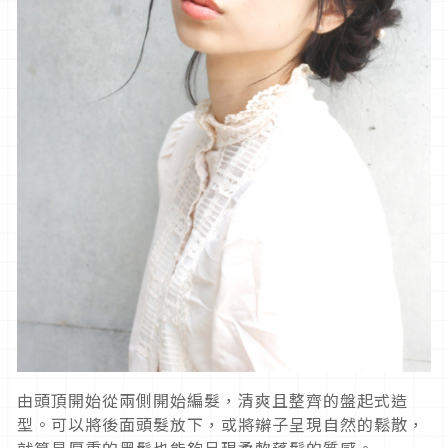
由頭頂開始從兩側開始編髮，清爽且整齊的盤起式造
型。可以將後面頭髮放下，或將辮子呈現自然的鬆散，