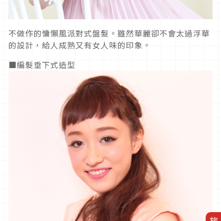
不做作的慵懶風派對式盤髮。雖然華麗卻不會太過浮華
的設計，給人成熟又有女人味的印象。
■編髮垂下式造型