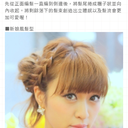
先從正面編髮一直編到側邊後，將髮尾捲成糰子狀並向
內收起。將剩餘落下的髮束創造出立體感以及髮流會更
加可愛喔！
■新娘風髮型