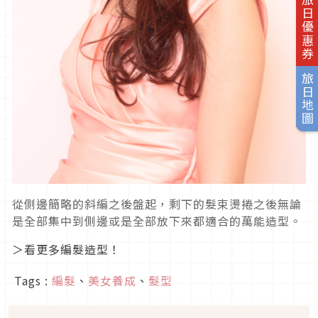
旅日優惠券
旅日地圖
從側邊簡略的斜編之後盤起，剩下的髮束燙捲之後無論
是全部集中到側邊或是全部放下來都適合的萬能造型。
＞看更多編髮造型！
Tags :
編髮
、
美女養成
、
髮型