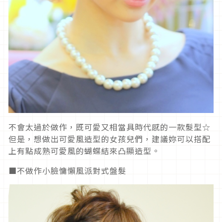
不會太過於做作，既可愛又相當具時代感的一款髮型☆
但是，想做出可愛風造型的女孩兒們，建議妳可以搭配
上有點成熟可愛風的蝴蝶結來凸顯造型。
■不做作小臉慵懶風派對式盤髮