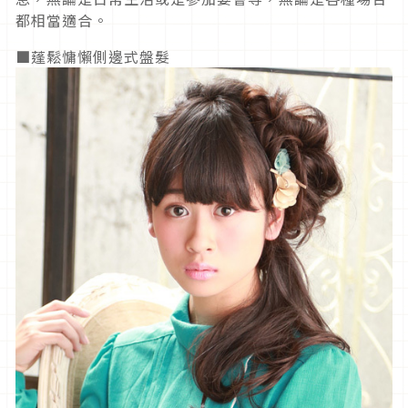
都相當適合。
■蓬鬆慵懶側邊式盤髮