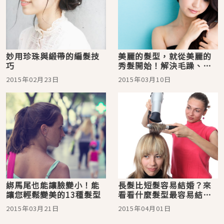
妙用珍珠與緞帶的編髮技
美麗的髮型，就從美麗的
巧
秀髮開始！解決毛躁、老
化等頭髮煩惱的保養方法
2015年02月23日
2015年03月10日
綁馬尾也能讓臉變小！能
長髮比短髮容易結婚？來
讓您輕鬆變美的13種髮型
看看什麼髮型最容易結婚
哦！
2015年03月21日
2015年04月01日