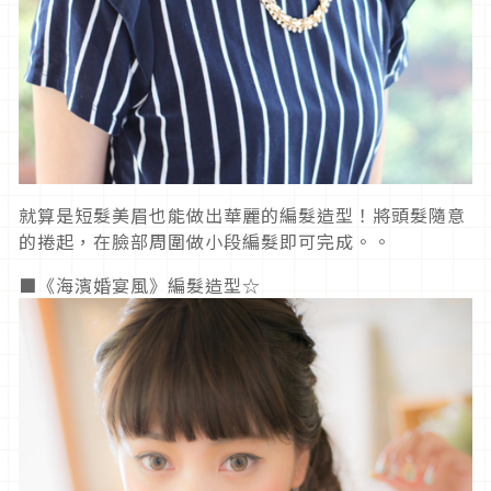
就算是短髮美眉也能做出華麗的編髮造型！將頭髮隨意
的捲起，在臉部周圍做小段編髮即可完成。。
■《海濱婚宴風》編髮造型☆