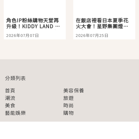
角色IP粉絲購物天堂再
在飯店裡看日本夏季花
升級！KIDDY LAND 原
火大會！星野集團煙火
宿店吉伊卡哇迎客，新
景觀飯店6選，讓你不用
2026年07月07日
2026年07月25日
開幕 OMOKADO 店3分
人擠人悠閒欣賞
即達
分類列表
首頁
美容保養
潮流
旅遊
美食
時尚
藝能娛樂
購物
關於Japaholic