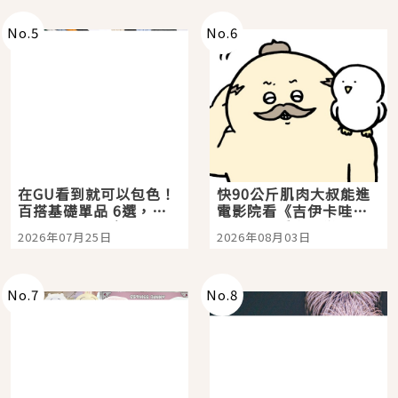
No.
5
No.
6
在GU看到就可以包色！
快90公斤肌肉大叔能進
百搭基礎單品 6選，閉
電影院看《吉伊卡哇》
眼全收也不心疼
嗎？日本重金屬樂團
2026年07月25日
2026年08月03日
「打首」會長與nagano
老師一同給出了答案
No.
7
No.
8