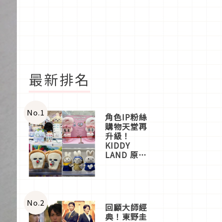
最新排名
No.
1
角色IP粉絲
購物天堂再
升級！
KIDDY
LAND 原宿
店吉伊卡哇
迎客，新開
幕
OMOKADO
店3分即達
No.
2
回顧大師經
典！東野圭