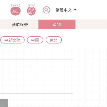
繁體中文
藝能娛樂
購物
中部北陸
中國
東北