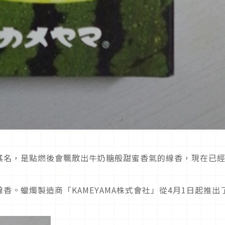
其名，是點燃後會飄散出牛奶糖般甜蜜香氣的線香，現在已
。蠟燭製造商「KAMEYAMA株式會社」從4月1日起推出