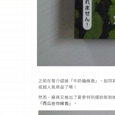
之前在曾介紹過『牛奶糖線香』。如同
成超人氣商品了唷！
然而，廠商又推出了夏季特別版的新款線香
『西瓜迷你線香』
。