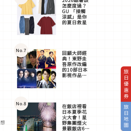
怎麼度過？
GU 「接觸
涼感」是你
的夏日救星
No.
7
回顧大師經
典！東野圭
吾原作改編
的10部日本
旅日優惠券
影視作品推
薦
No.
8
在飯店裡看
旅日地圖
日本夏季花
火大會！星
們想
野集團煙火
景觀飯店6
」