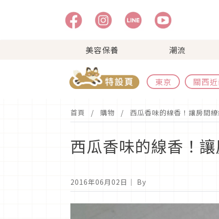
美容保養
潮流
東京
關西近
首頁
購物
西瓜香味的線香！讓房間繚
西瓜香味的線香！讓
2016年06月02日
｜ By