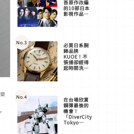
吾原作改編
的10部日本
影視作品推
薦
No.
3
必買日系腕
錶品牌
KUOE！不
張揚卻經得
起時間洗鍊
的經典之作
五選
經變
No.
4
在台場欣賞
鋼彈最後的
機會！
了
「DiverCity
Tokyo
Plaza」搭
船、購物、