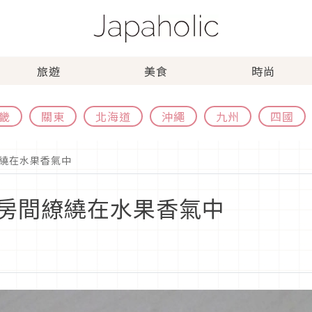
旅遊
美食
時尚
畿
關東
北海道
沖繩
九州
四國
繞在水果香氣中
房間繚繞在水果香氣中