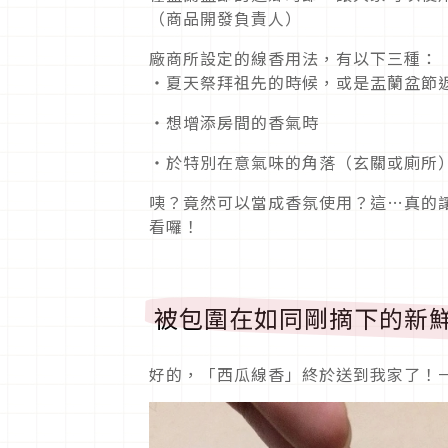
（商品開發負責人）
廠商所設定的線香用法，有以下三種：
・夏天祭拜祖先的時候，或是盂蘭盆節
・想增添房間的香氣時
・於特別在意氣味的角落（玄關或廁所
咦？竟然可以當成香氛使用？這…真的
看囉！
被包圍在如同剛摘下的新
好的，「西瓜線香」終於送到我家了！