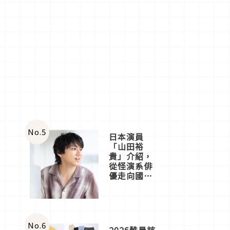
No.
5
日本演員
「山田裕
貴」介紹，
從怪演系俳
優走向國民
級日劇主角
No.
6
2026酷暑該