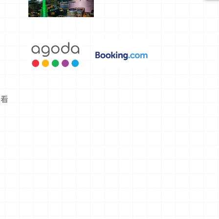
選，讓你不
用人擠人悠
閒欣賞
試看