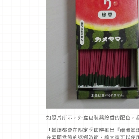
如照片所示，外盒包裝與線香的配色，
「蠟燭都會在限定季節時推出『繪圖蠟
在盂蘭盆節的返鄉時節，讓大家可以使