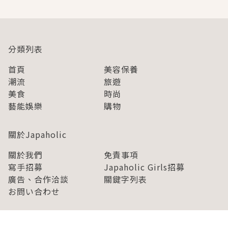
分類列表
首頁
美容保養
潮流
旅遊
美食
時尚
藝能娛樂
購物
關於Japaholic
關於我們
免責事項
寫手招募
Japaholic Girls招募
廣告、合作洽談
關鍵字列表
お問い合わせ