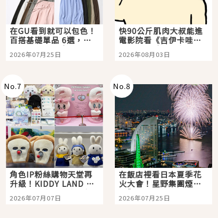
在GU看到就可以包色！
快90公斤肌肉大叔能進
百搭基礎單品 6選，閉
電影院看《吉伊卡哇》
眼全收也不心疼
嗎？日本重金屬樂團
2026年07月25日
2026年08月03日
「打首」會長與nagano
老師一同給出了答案
No.
7
No.
8
角色IP粉絲購物天堂再
在飯店裡看日本夏季花
升級！KIDDY LAND 原
火大會！星野集團煙火
宿店吉伊卡哇迎客，新
景觀飯店6選，讓你不用
2026年07月07日
2026年07月25日
開幕 OMOKADO 店3分
人擠人悠閒欣賞
即達