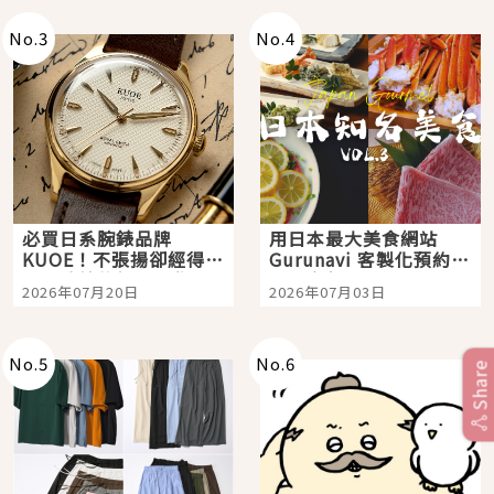
No.
3
No.
4
必買日系腕錶品牌
用日本最大美食網站
KUOE！不張揚卻經得起
Gurunavi 客製化預約九
時間洗鍊的經典之作五
大都市餐廳，打造專屬
2026年07月20日
2026年07月03日
選
美食體驗！
No.
5
No.
6
Share