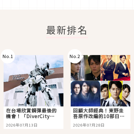
最新排名
No.
1
No.
2
在台場欣賞鋼彈最後的
回顧大師經典！東野圭
機會！「DiverCity
吾原作改編的10部日本
Tokyo Plaza」搭船、
影視作品推薦
2026年07月13日
2026年07月28日
購物、美食及夜景，一
次全體驗