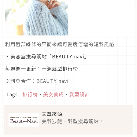
利用唇部線條的平衡來讓可愛度倍增的短髮風格
・美容室搜尋網站「BEAUTY navi」
每週週一更新：一週髮型排行榜
※刊登合作：BEAUTY navi
Tags :
排行榜
、
美女養成
、
髮型設計
文章來源
美髮沙龍、髮型搜尋網站！