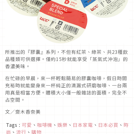
所推出的『膠囊』系列，不但有紅茶、綠茶、共23種飲
品種類可供選擇。僅約15秒就能享受「蒸氣式沖泡」的
香濃美味。
在忙碌的早晨，來一杯輕鬆簡易的膠囊咖啡，假日時間
充裕時就能變身來一杯純正的滴漏式研磨咖啡、一台兩
用真是相當方便。體積大小僅一般雜誌的面積，完全不
占空間。
文／齋木香奈美
Tags :
可愛
、
咖啡機
、
娛樂
、
日本家電
、
日本必買
、
時
尚
、
流行
、
購物