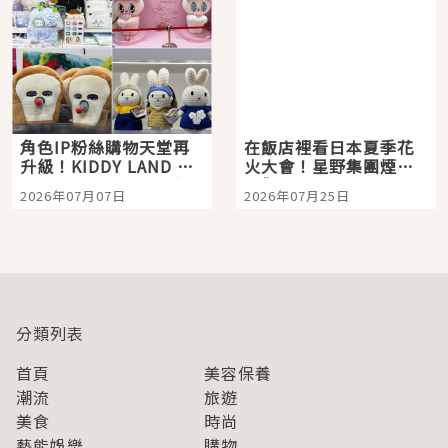
角色IP粉絲購物天堂再
在飯店裡看日本夏季花
升級！KIDDY LAND 原
火大會！星野集團煙火
宿店吉伊卡哇迎客，新
景觀飯店6選，讓你不用
2026年07月07日
2026年07月25日
開幕 OMOKADO 店3分
人擠人悠閒欣賞
即達
分類列表
首頁
美容保養
潮流
旅遊
美食
時尚
藝能娛樂
購物