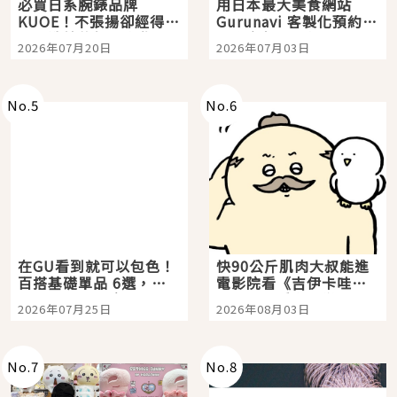
必買日系腕錶品牌
用日本最大美食網站
KUOE！不張揚卻經得起
Gurunavi 客製化預約九
時間洗鍊的經典之作五
大都市餐廳，打造專屬
2026年07月20日
2026年07月03日
選
美食體驗！
No.
5
No.
6
在GU看到就可以包色！
快90公斤肌肉大叔能進
百搭基礎單品 6選，閉
電影院看《吉伊卡哇》
眼全收也不心疼
嗎？日本重金屬樂團
2026年07月25日
2026年08月03日
「打首」會長與nagano
老師一同給出了答案
No.
7
No.
8