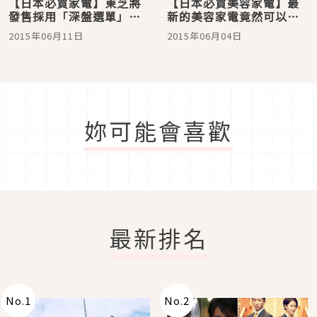
【日本必買家電】東芝將
【日本必買美容家電】最
發售採用「深盤選單」的
新的美容家電竟然可以到
微波爐烤箱──『石窯巨
這種程度！ 男性的抗老化
2015年06月11日
2015年06月04日
蛋 ER－ND500』
大作戰
妳可能會喜歡
最新排名
No.
1
No.
2