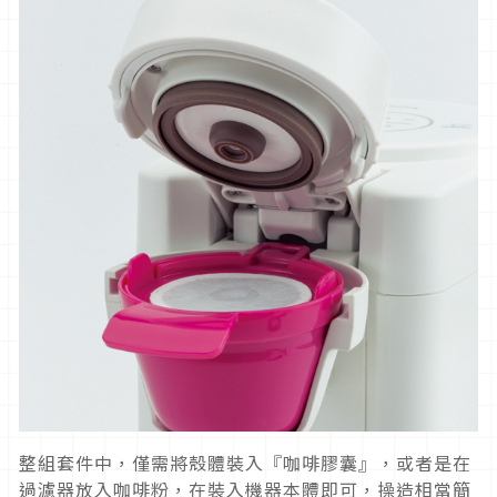
整組套件中，僅需將殼體裝入『咖啡膠囊』，或者是在
過濾器放入咖啡粉，在裝入機器本體即可，操造相當簡