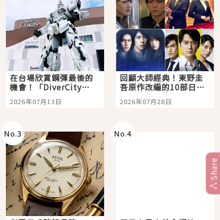
在台場欣賞鋼彈最後的
回顧大師經典！東野圭
機會！「DiverCity
吾原作改編的10部日本
Tokyo Plaza」搭船、
影視作品推薦
2026年07月13日
2026年07月28日
購物、美食及夜景，一
次全體驗
No.
3
No.
4
Share