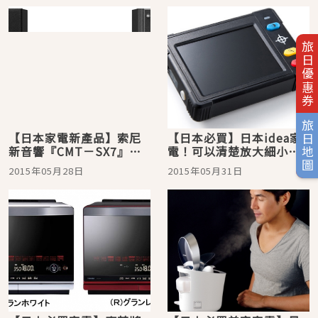
旅日優惠券
旅日地圖
【日本家電新產品】索尼
【日本必買】日本idea家
新音響『CMT－SX7』即
電！可以清楚放大細小文
將上市，CD也能播出高解
字的放大鏡「電子放大
2015年05月28日
2015年05月31日
析音質！
鏡」。