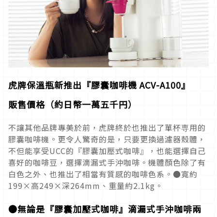
虎牌保溫瓶新推出『膠囊咖啡機 ACV-A100』
販售價格（約日幣一萬五千円）
不讓其他品牌專美於前，虎牌終於也推出了單杯専用的
膠囊咖啡機。更令人驚奇的是，只要更換過濾器殼體，
不但能享受UCC的『膠囊加壓式咖啡』，也能選擇自己
喜好的咖啡豆，選擇滴漏式手沖咖啡。機體顏色除了有
白色之外、也推出了相當有質感的咖啡色系。●寬約
199×高249×深264mm、重量約2.1kg。
●無論是『膠囊加壓式咖啡』滴漏式手沖咖啡兩