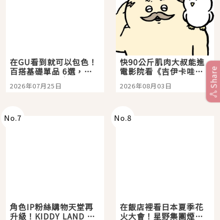
在GU看到就可以包色！
快90公斤肌肉大叔能進
百搭基礎單品 6選，閉
電影院看《吉伊卡哇》
Share
眼全收也不心疼
嗎？日本重金屬樂團
2026年07月25日
2026年08月03日
「打首」會長與nagano
老師一同給出了答案
No.
7
No.
8
角色IP粉絲購物天堂再
在飯店裡看日本夏季花
升級！KIDDY LAND 原
火大會！星野集團煙火