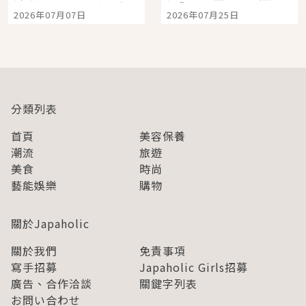
宿店吉伊卡哇迎客，新
景觀飯店6選，讓你不用
2026年07月07日
2026年07月25日
開幕 OMOKADO 店3分
人擠人悠閒欣賞
即達
分類列表
首頁
美容保養
潮流
旅遊
美食
時尚
藝能娛樂
購物
關於Japaholic
關於我們
免責事項
寫手招募
Japaholic Girls招募
廣告、合作洽談
關鍵字列表
お問い合わせ