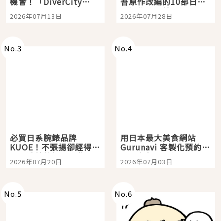
機會！「DiverCity
吾原作改編的10部日本
Tokyo Plaza」搭船、
影視作品推薦
2026年07月13日
2026年07月28日
購物、美食及夜景，一
次全體驗
No.
3
No.
4
必買日系腕錶品牌
用日本最大美食網站
KUOE！不張揚卻經得起
Gurunavi 客製化預約九
時間洗鍊的經典之作五
大都市餐廳，打造專屬
2026年07月20日
2026年07月03日
選
美食體驗！
No.
5
No.
6