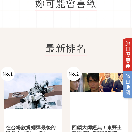
妳可能會喜歡
旅日優惠券
最新排名
No.
1
No.
2
旅日地圖
在台場欣賞鋼彈最後的
回顧大師經典！東野圭