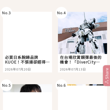
即達
No.
3
No.
4
必買日系腕錶品牌
在台場欣賞鋼彈最後的
KUOE！不張揚卻經得起
機會！「DiverCity
時間洗鍊的經典之作五
Tokyo Plaza」搭船、
2026年07月20日
2026年07月13日
Share
選
購物、美食及夜景，一
次全體驗
No.
5
No.
6