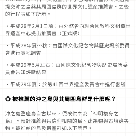
提交沖之島與其周圍島群的世界文化遺産推薦書。之後
的行程表如下所示。
・平成28年2月1日前：由外務省向聯合國教科文組織世
界遺産中心提出推薦書（正式版）
・平成28年夏～秋：由國際文化紀念物與歷史場所委員
會進行實地調査
・平成29年5月左右：由國際文化紀念物與歷史場所委
員會告知評斷結果
・平成29年夏：於第41回世界遺産委員會中進行審議
◎ 被推薦的沖之島與其周圍島群是什麼呢？
沖之島整座島自古以來，便被供奉為「神明棲身之
島」。預計推薦與其信仰相關的島、建築物與古墳群等
物。被推薦的島及遺産群如以下所示。