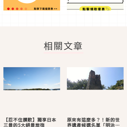
相關文章
【忍不住讚歎】獨享日本
原來有這麼多？！新的世
三景的5大絕景旅宿
界遺產候選名單「明治日