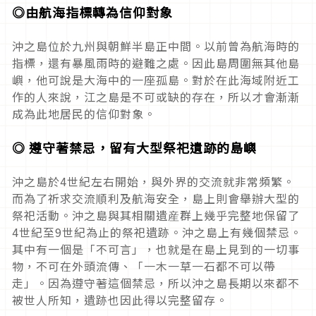
◎由航海指標轉為信仰對象
沖之島位於九州與朝鮮半島正中間。以前曾為航海時的
指標，還有暴風雨時的避難之處。因此島周圍無其他島
嶼，他可說是大海中的一座孤島。對於在此海域附近工
作的人來說，江之島是不可或缺的存在，所以才會漸漸
成為此地居民的信仰對象。
◎ 遵守著禁忌，留有大型祭祀遺跡的島嶼
沖之島於4世紀左右開始，與外界的交流就非常頻繁。
而為了祈求交流順利及航海安全，島上則會舉辦大型的
祭祀活動。沖之島與其相關遺産群上幾乎完整地保留了
4世紀至9世紀為止的祭祀遺跡。沖之島上有幾個禁忌。
其中有一個是「不可言」，也就是在島上見到的一切事
物，不可在外頭流傳、「一木一草一石都不可以帶
走」。因為遵守著這個禁忌，所以沖之島長期以來都不
被世人所知，遺跡也因此得以完整留存。