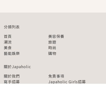
分類列表
首頁
美容保養
潮流
旅遊
美食
時尚
藝能娛樂
購物
關於Japaholic
關於我們
免責事項
寫手招募
Japaholic Girls招募
廣告、合作洽談
關鍵字列表
お問い合わせ