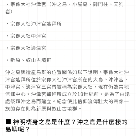
・宗像大社沖津宮（沖之島、小屋島、御門柱、天狗
岩）
・宗像大社沖津宮遙拜所
・宗像大社中津宮
・宗像大社邊津宮
・新原、奴山古墳群
沖之島與遺産島群的位置關係如以下說明。宗像大社沖
津宮遙拜所位於宗像大社沖津宮所在的大島。沖津宮、
中津宮、邊津宮三宮皆被稱為宗像大社，現在仍為當地
信仰中心。沖津宮遙拜所成立於18世紀前，是為了由遠
處祭拜沖之島而建立。紀念使此信仰流傳壯大的宗像一
族的存在則為新原與奴山古墳群。
■ 神明棲身之島是什麼？沖之島是什麼樣的
島嶼呢？