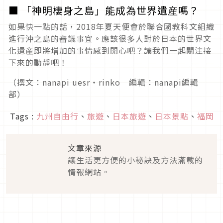
■ 「神明棲身之島」能成為世界遺産嗎？
如果快一點的話，2018年夏天便會於聯合國教科文組織
進行沖之島的審議事宜。應該很多人對於日本的世界文
化遺産即將增加的事情感到開心吧？讓我們一起關注接
下來的動靜吧！
（撰文：nanapi uesr・rinko 編輯：nanapi編輯
部）
Tags :
九州自由行
、
旅遊
、
日本旅遊
、
日本景點
、
福岡
文章來源
讓生活更方便的小秘訣及方法滿載的情報
網站。