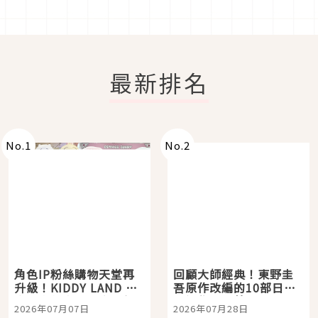
最新排名
No.
1
No.
2
角色IP粉絲購物天堂再
回顧大師經典！東野圭
升級！KIDDY LAND 原
吾原作改編的10部日本
宿店吉伊卡哇迎客，新
影視作品推薦
2026年07月07日
2026年07月28日
開幕 OMOKADO 店3分