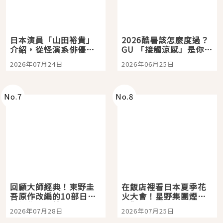
日本演員「山田裕貴」
2026酷暑該怎麼度過？
介紹，從怪演系俳優走
GU 「接觸涼感」是你的
向國民級日劇主角
夏日救星
2026年07月24日
2026年06月25日
No.
7
No.
8
回顧大師經典！東野圭
在飯店裡看日本夏季花
吾原作改編的10部日本
火大會！星野集團煙火
影視作品推薦
景觀飯店6選，讓你不用
2026年07月28日
2026年07月25日
人擠人悠閒欣賞