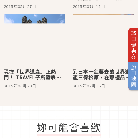
本工業革命遺產」23處彙
2015年05月27日
2015年07月15日
整
旅日優惠券
旅日地圖
現在「世界遺產」正熱
到日本一定要去的世界遺
門！ TRAVEL子所發表的
產三保松原，在那裡品嚐
「5月份日本旅遊檢索人氣
烏溜溜的靜岡靈魂美食
2015年06月20日
2015年07月16日
排行榜TOP20」＆「人氣
「靜岡關東煮」！
急升的檢索關鍵字」令人
感到好奇
妳可能會喜歡