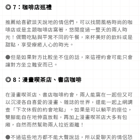
◎ 7：咖啡店巡禮
推薦給喜歡談天說地的情侶們，可以找間風格時尚的咖
啡店或是主題咖啡店窩著，悠閒度過一整天的兩人時
光！偶爾吃點與平常不同的午餐，來杯美好的飲料或是
甜點，享受療癒人心的時光。
●但是如果對方比較坐不住的話，來這裡約會可能只會
讓對方坐立難安而已。
◎ 8：漫畫喫茶店、書店咖啡
在漫畫喫茶店、書店咖啡約會，兩人能窩在一起但又可
以沉浸各自喜愛的漫畫、雜誌的世界，還能一起上網調
查「下次休假的約會地點」。如果是可以躺平的座位，
雙腳能自在地伸直放鬆，再加上漫畫喫茶店大多有包
廂，自然而然幫助兩人拉近距離！
●不過這些地方都不能大聲說話，所以愛聊天的情侶恐