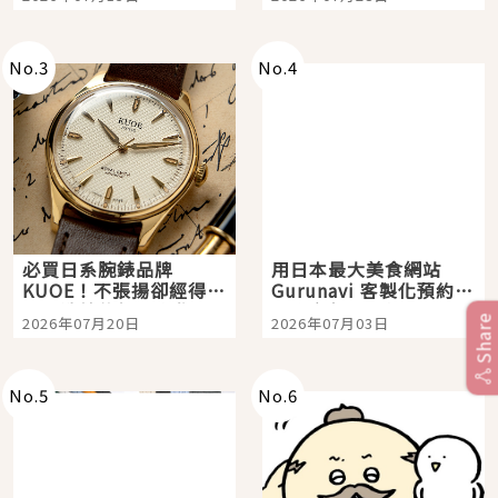
購物、美食及夜景，一
次全體驗
No.
3
No.
4
必買日系腕錶品牌
用日本最大美食網站
KUOE！不張揚卻經得起
Gurunavi 客製化預約九
時間洗鍊的經典之作五
大都市餐廳，打造專屬
Share
2026年07月20日
2026年07月03日
選
美食體驗！
No.
5
No.
6