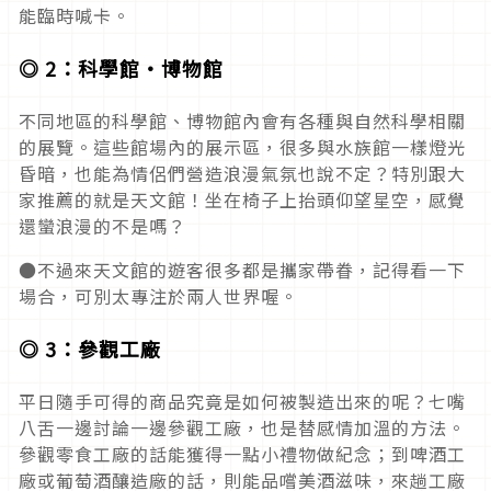
能臨時喊卡。
◎ 2：科學館・博物館
不同地區的科學館、博物館內會有各種與自然科學相關
的展覽。這些館場內的展示區，很多與水族館一樣燈光
昏暗，也能為情侶們營造浪漫氣氛也說不定？特別跟大
家推薦的就是天文館！坐在椅子上抬頭仰望星空，感覺
還蠻浪漫的不是嗎？
●不過來天文館的遊客很多都是攜家帶眷，記得看一下
場合，可別太專注於兩人世界喔。
◎ 3：參觀工廠
平日隨手可得的商品究竟是如何被製造出來的呢？七嘴
八舌一邊討論一邊參觀工廠，也是替感情加溫的方法。
參觀零食工廠的話能獲得一點小禮物做紀念；到啤酒工
廠或葡萄酒釀造廠的話，則能品嚐美酒滋味，來趟工廠