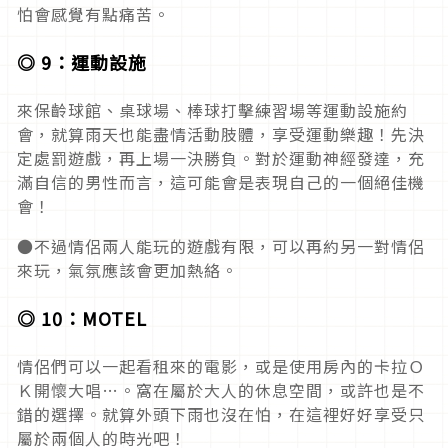
怕會感覺有點痛苦。
◎ 9：運動設施
來保齡球館、桌球場、棒球打擊練習場等運動設施約
會，就算雨天也能盡情活動肢體，享受運動樂趣！先決
定處罰遊戲，再上場一決勝負。對於運動神經發達，充
滿自信的男性而言，這可能會是表現自己的一個絕佳機
會！
●不過情侶兩人能玩的遊戲有限，可以再約另一對情侶
來玩，氣氛應該會更加熱絡。
◎ 10：MOTEL
情侶們可以一起看租來的電影，或是使用房內的卡拉Ｏ
Ｋ開懷大唱…。窩在屬於大人的休息空間，或許也是不
錯的選擇。就算外頭下雨也沒在怕，在這裡好好享受只
屬於兩個人的時光吧！