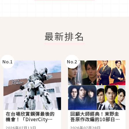
最新排名
No.
1
No.
2
在台場欣賞鋼彈最後的
回顧大師經典！東野圭
機會！「DiverCity
吾原作改編的10部日本
Tokyo Plaza」搭船、
影視作品推薦
2026年07月13日
2026年07月28日