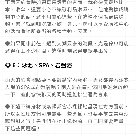
下雨天約會時如果逛馬路旁的店面，就必須反覆地開
傘、收傘，還要小心不讓戰利品淋濕…。但地點換成購
物中心的話，就不用擔心這些。在這裡不但能盡情購
物，累了就到咖啡店小歇一會兒，還可以享受購物中心
的活動會場所舉辦的各種活動、表演。
●如果開車前往，遇到人潮眾多的時段，光是停車可能
就得花上不少時間，這種時候記得要提早出發！
◎ 6：泳池、SPA、岩盤浴
雨天的約會地點要不要試試室內泳池、男女都穿著泳衣
入場的SPA或岩盤浴呢？兩人能在這裡悠閒地泡湯放鬆
一下，彼此愉快聊天的同時還能排出體內毒素！
●不過不論身材或素顏都會赤裸裸地呈現在對方面前，
所以女性朋友們可能需要一些勇氣，也要事前去美容沙
龍報到才行！男性們在提出邀約前，自己同樣要考量一
下這些問題喔！