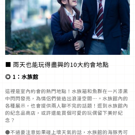
■ 雨天也能玩得盡興的10大約會地點
◎ 1：水族館
這裡是室內約會的熱門地點！水族箱和魚群在一片漆黑
中閃閃發亮，為情侶們營造出浪漫空間…。水族館內的
各種展示，也會提供兩人聊不完的話題！逛到水族館內
的紀念品商店，或許還能買個可愛的玩偶留下美好紀
念？
●不過要注意如果碰上壞天氣的話，水族館的海豚秀可