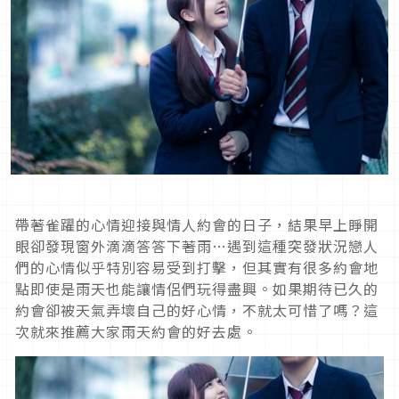
帶著雀躍的心情迎接與情人約會的日子，結果早上睜開
眼卻發現窗外滴滴答答下著雨…遇到這種突發狀況戀人
們的心情似乎特別容易受到打擊，但其實有很多約會地
點即使是雨天也能讓情侶們玩得盡興。如果期待已久的
約會卻被天氣弄壞自己的好心情，不就太可惜了嗎？這
次就來推薦大家雨天約會的好去處。