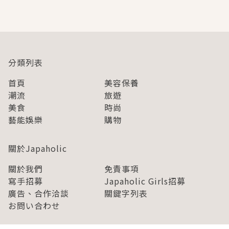
即達
分類列表
首頁
美容保養
潮流
旅遊
美食
時尚
藝能娛樂
購物
關於Japaholic
關於我們
免責事項
寫手招募
Japaholic Girls招募
廣告、合作洽談
關鍵字列表
お問い合わせ