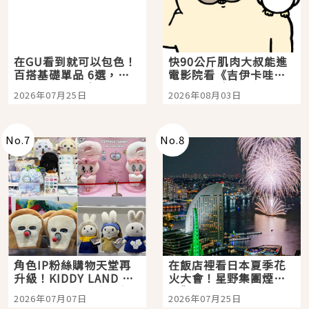
在GU看到就可以包色！
快90公斤肌肉大叔能進
百搭基礎單品 6選，閉
電影院看《吉伊卡哇》
眼全收也不心疼
嗎？日本重金屬樂團
2026年07月25日
2026年08月03日
「打首」會長與nagano
老師一同給出了答案
No.
7
No.
8
角色IP粉絲購物天堂再
在飯店裡看日本夏季花
升級！KIDDY LAND 原
火大會！星野集團煙火
宿店吉伊卡哇迎客，新
景觀飯店6選，讓你不用
2026年07月07日
2026年07月25日
開幕 OMOKADO 店3分
人擠人悠閒欣賞