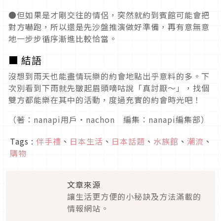
●但如果是才剛交往的情侶，突然就約到賓館可能會把
對方嚇跑，所以還是先沙盤推演做好準備，再有意無意
地一步步循序漸進比較恰當。
■ 結語
沒想到雨天也能盡情玩樂的約會地點出乎意料的多。下
次別看到下雨就先皺起眉頭嘀咕說「真討厭～」，找個
雙方都能樂在其中的活動，度過充實的約會時光吧！
（著：nanapi用戶・nachon 編集：nanapi編集部）
Tags :
伴手禮
、
日本生活
、
日本話題
、
水族館
、
潮流
、
購物
文章來源
讓生活更方便的小秘訣及方法滿載的情報
網站。