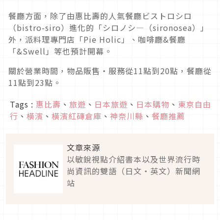
餐廳方面，除了由惠比壽的人氣餐廳ビストロシロ
（bistro-siro）進化的「シロノシ―（sironosea）」
外，派料理專門店「Pie Holic」、咖啡廳&餐廳
「&Swell」等也預計開幕。
關於營業時間，物品販售・服務從11點到20點，餐廳從
11點到23點。
Tags :
惠比壽
、
旅遊
、
日本旅遊
、
日本購物
、
東京自由
行
、
橫濱
、
橫濱紅磚倉庫
、
神奈川縣
、
餐廳推薦
文章來源
以敏銳視點介紹書本以及世界流行時
尚資訊的雙語（日文・英文）新聞網
站