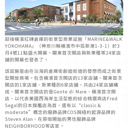
鄰接橫濱紅磚倉庫的街景型商業設施「MARINE&WALK
YOKOHAMA」（神奈川縣橫濱市中區新港1-3-1）於3
月4號11點盛大開幕。關東首次開店與新業種等24家店
舖的開幕也發表了。
該設施是由在沿海的倉庫街創造街道的發想而成之街景
型開放商場。包含橫濱首次開店的13家店舖、關東首次
開店的1家店舖、新業種的6家店舖，共由24家店舖構
成。關東首次開店的是Gente di Mare、橫濱首次開
店，以代表美國西海岸生活型態的綜合精選商店Fred
Segal的日本旗艦店為首，還有以“classic＆
moderate”概念的服飾品牌COS與紐約起源品牌的
Steven Alan、在原宿開始的男性服飾品牌
NEIGHBORHOOD等店家。