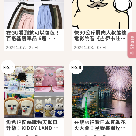
在GU看到就可以包色！
快90公斤肌肉大叔能進
百搭基礎單品 6選，閉
電影院看《吉伊卡哇》
Share
眼全收也不心疼
嗎？日本重金屬樂團
2026年07月25日
2026年08月03日
「打首」會長與nagano
老師一同給出了答案
No.
7
No.
8
角色IP粉絲購物天堂再
在飯店裡看日本夏季花
升級！KIDDY LAND 原
火大會！星野集團煙火
宿店吉伊卡哇迎客，新
景觀飯店6選，讓你不用