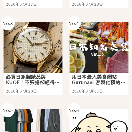
Tokyo Plaza」搭船、
影視作品推薦
2026年07月13日
2026年07月28日
購物、美食及夜景，一
次全體驗
No.
3
No.
4
必買日系腕錶品牌
用日本最大美食網站
KUOE！不張揚卻經得起
Gurunavi 客製化預約九
時間洗鍊的經典之作五
大都市餐廳，打造專屬
2026年07月20日
2026年07月03日
選
美食體驗！
No.
5
No.
6