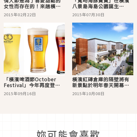
情人節是為了喜愛甜點的
「寬吻海豚寶寶」在橫濱
女性而存在的！來趟橫濱
八景島海島公園誕生
甜點女子之旅吧！
了！ 來去看海豚親子共
2015年02月22日
2015年07月30日
游吧♪
「橫濱啤酒節October
橫濱紅磚倉庫的隔壁將有
Festival」今年再度登
新景點於明年春天開幕。
場！100多種初次登陸日本
Fred Segal等共24家店鋪
2015年09月16日
2015年10月08日
的啤酒大匯集
進駐
妳可能會喜歡