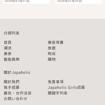
2026年07月07日
2026年07月25日
開幕 OMOKADO 店3分
人擠人悠閒欣賞
即達
分類列表
首頁
美容保養
潮流
旅遊
美食
時尚
藝能娛樂
購物
關於Japaholic
關於我們
免責事項
寫手招募
Japaholic Girls招募
廣告、合作洽談
關鍵字列表
お問い合わせ