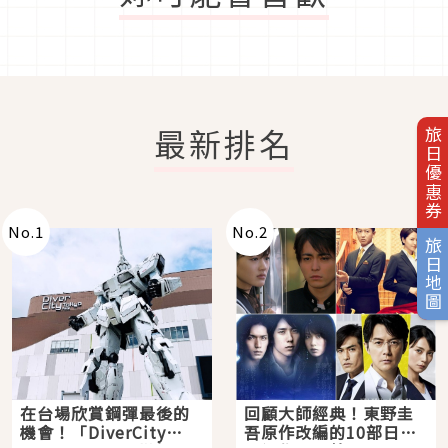
最新排名
旅日優惠券
No.
1
No.
2
旅日地圖
在台場欣賞鋼彈最後的
回顧大師經典！東野圭
機會！「DiverCity
吾原作改編的10部日本