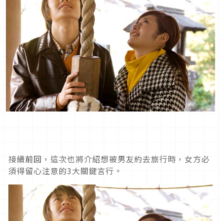
接續
前回
，這次也將介紹想被男友約去旅行時，女方必
須得留心注意的3大關鍵言行。