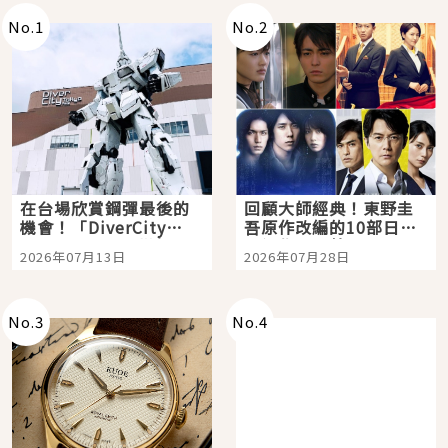
No.
1
No.
2
在台場欣賞鋼彈最後的
回顧大師經典！東野圭
機會！「DiverCity
吾原作改編的10部日本
Tokyo Plaza」搭船、
影視作品推薦
2026年07月13日
2026年07月28日
購物、美食及夜景，一
次全體驗
No.
3
No.
4