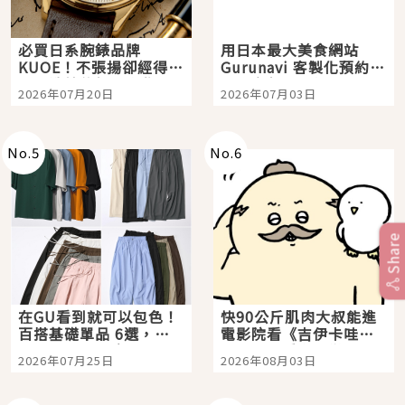
必買日系腕錶品牌
用日本最大美食網站
KUOE！不張揚卻經得起
Gurunavi 客製化預約九
時間洗鍊的經典之作五
大都市餐廳，打造專屬
2026年07月20日
2026年07月03日
選
美食體驗！
No.
5
No.
6
Share
在GU看到就可以包色！
快90公斤肌肉大叔能進
百搭基礎單品 6選，閉
電影院看《吉伊卡哇》
眼全收也不心疼
嗎？日本重金屬樂團
2026年07月25日
2026年08月03日
「打首」會長與nagano
老師一同給出了答案