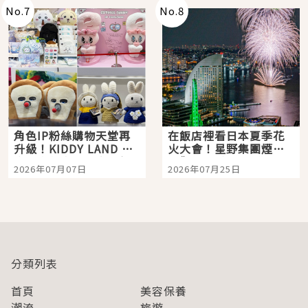
No.
7
No.
8
角色IP粉絲購物天堂再
在飯店裡看日本夏季花
升級！KIDDY LAND 原
火大會！星野集團煙火
宿店吉伊卡哇迎客，新
景觀飯店6選，讓你不用
2026年07月07日
2026年07月25日
開幕 OMOKADO 店3分
人擠人悠閒欣賞
即達
分類列表
首頁
美容保養
潮流
旅遊