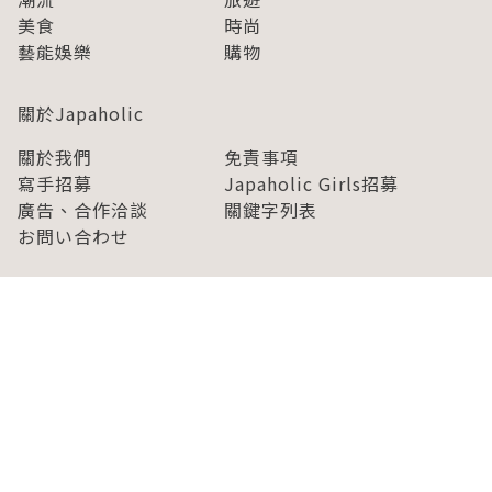
美食
時尚
藝能娛樂
購物
關於Japaholic
關於我們
免責事項
寫手招募
Japaholic Girls招募
廣告、合作洽談
關鍵字列表
お問い合わせ
看看更多有關Japaholic！