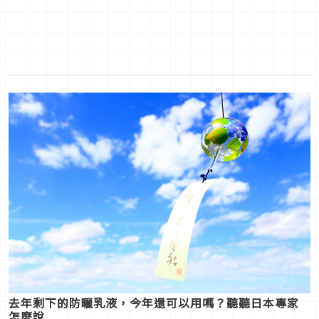
去年剩下的防曬乳液，今年還可以用嗎？聽聽日本專家
怎麼說