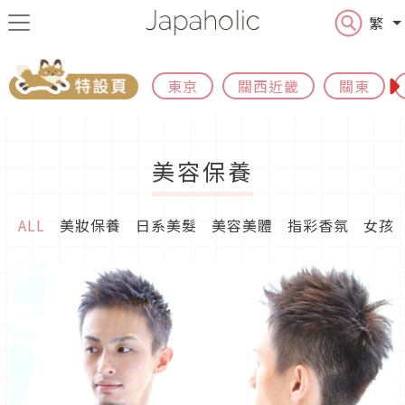
繁
東京
關西近畿
關東
美容保養
ALL
美妝保養
日系美髮
美容美體
指彩香氛
女孩