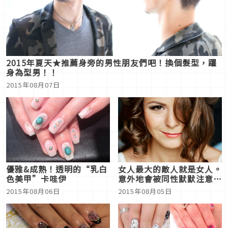
2015年夏天★推薦身旁的男性朋友們吧！換個髮型，躍
身為型男！！
2015年08月07日
優雅&成熟！透明的“乳白
女人最大的敵人就是女人。
色美甲”卡哇伊
意外地會被同性默默注意的
細節
2015年08月06日
2015年08月05日