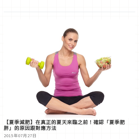
【夏季減肥】在真正的夏天來臨之前！確認「夏季肥
胖」的原因跟對應方法
2015年07月27日