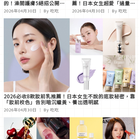
的！澡間護膚5絕招公開：
薦！日本女生超愛「過量頰
洗澡前多「這步驟」排毒去
彩妝」，大面積暈染與濕潤
2026年04月30日
｜ By 吃吃
2026年04月30日
｜ By 吃吃
水腫超有感
水光感都是關鍵
2026必收8款妝前乳推薦！日本女生不說的底妝秘密，靠
「妝前校色」告別暗沉蠟黃、養出透明感
2026年04月30日
｜ By 吃吃