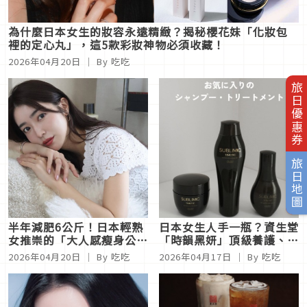
為什麼日本女生的妝容永遠精緻？揭秘櫻花妹「化妝包
裡的定心丸」，這5款彩妝神物必須收藏！
2026年04月20日
｜ By 吃吃
旅日優惠券
旅日地圖
半年減肥6公斤！日本輕熟
日本女生人手一瓶？資生堂
女推崇的「大人感瘦身公
「時韻黑妍」頂級養護、高
式」：納豆、米糠漬物與蕎
絲 STEPHEN KNOLL髮
2026年04月20日
｜ By 吃吃
2026年04月17日
｜ By 吃吃
麥麵，吃出不反彈的纖細體
膜，盤點4款讓乾枯髮「起
態
死回生」的護髮品