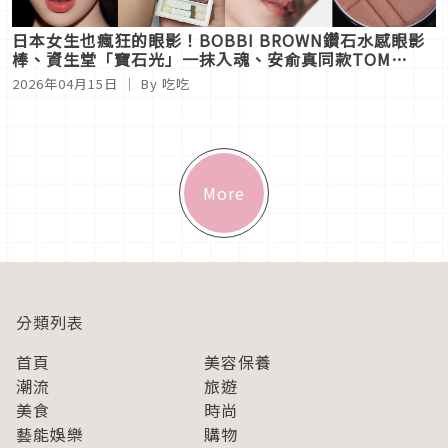
日本女生也瘋狂的眼影！BOBBI BROWN鑽石水感眼影
棒、資生堂「寶石光」一抹入魂、安俞真同款TOM
FORD玫瑰煙燻都必收
2026年04月15日
｜ By 吃吃
More
分類列表
首頁
美容保養
潮流
旅遊
美食
時尚
藝能娛樂
購物