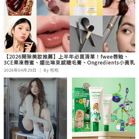
【2026開架美妝推薦】上半年必買清單！fwee唇釉、
3CE果凍唇蜜、媚比琳束感睫毛膏、Ongredients小黃乳
2026年04月29日
｜ By 吃吃