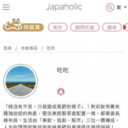
繁
東京
關西近畿
關東
首頁
作者專區
吃吃
吃吃
「錢沒有不見，只是變成喜歡的樣子」！對彩妝保養有
種強迫症的熱愛，堅信美貌跟資產配置一樣，都需要長
線布局。生活由「美妝、追劇、股市」三位一體構成，
人生的理想狀態就是能做喜歡的事情還不用煩惱錢！