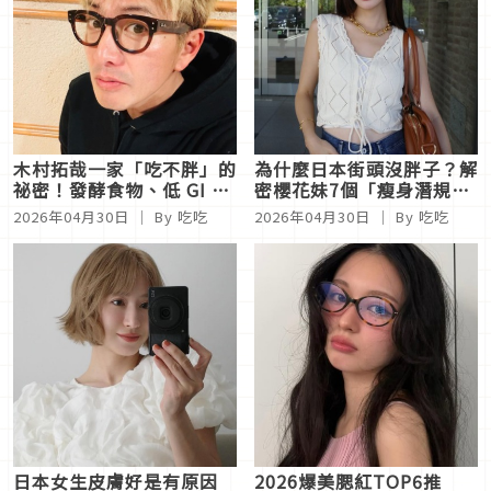
木村拓哉一家「吃不胖」的
為什麼日本街頭沒胖子？解
祕密！發酵食物、低 GI 準
密櫻花妹7個「瘦身潛規
則，養成全家名模體態的自
則」：原來吃冷飯、冰箱大
2026年04月30日
｜ By 吃吃
2026年04月30日
｜ By 吃吃
律飲食法
小、社會壓力都是關鍵！
日本女生皮膚好是有原因
2026爆美腮紅TOP6推