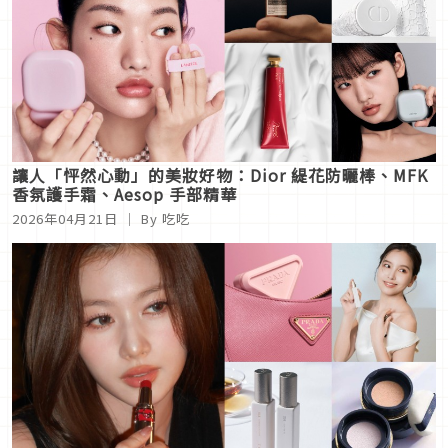
讓人「怦然心動」的美妝好物：Dior 緹花防曬棒、MFK
香氛護手霜、Aesop 手部精華
2026年04月21日
｜ By 吃吃