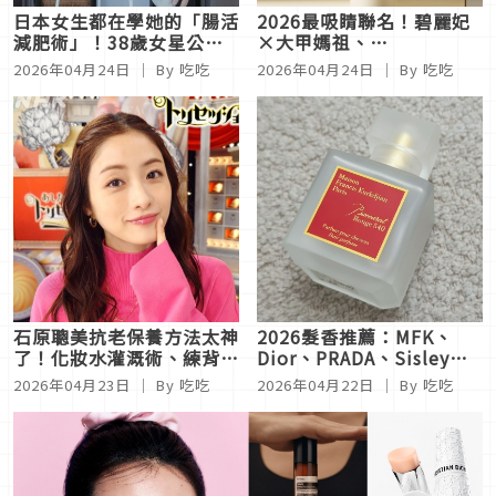
日本女生都在學她的「腸活
2026最吸睛聯名！碧麗妃
減肥術」！38歲女星公開
×大甲媽祖、
飲食秘訣：自製排毒水、低
INNISFREE×玩具總動
2026年04月24日
｜ By 吃吃
2026年04月24日
｜ By 吃吃
溫生甜點、椰棗吃出易瘦體
員、膳魔師
質
×INAPSQUARE赤峰街限
定快閃店
石原聰美抗老保養方法太神
2026髮香推薦：MFK、
了！化妝水灌溉術、練背、
Dior、PRADA、Sisley，
兩小時半身浴，養出緊緻飽
日本女生回頭率100%的持
2026年04月23日
｜ By 吃吃
2026年04月22日
｜ By 吃吃
滿美肌
香術全攻略