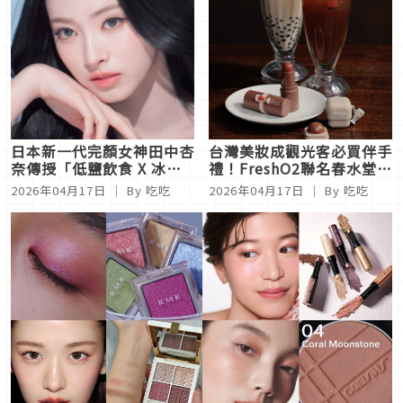
日本新一代完顏女神田中杏
台灣美妝成觀光客必買伴手
奈傳授「低鹽飲食 X 冰鎮
禮！FreshO2聯名春水堂打
滾輪法」！4秘訣解密「絕
造「珍珠奶茶小方糖」可愛
2026年04月17日
｜ By 吃吃
2026年04月17日
｜ By 吃吃
美貓系顏」背後的精緻細節
爆擊，Moody史努比家族
讓清潔變得好療癒