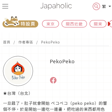
繁
東京
關西近畿
關東
首頁
作者專區
PekoPeko
PekoPeko
★台灣（台北）
一旦餓了，肚子就會開始 ペコペコ（peko peko）的響
個不停，於是開始一邊吃一邊畫，把吃過的東西都用色