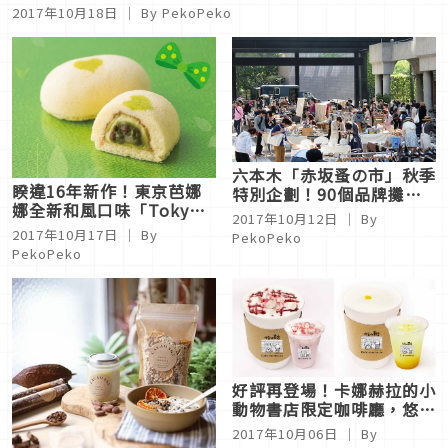
2017年10月18日
｜ By PekoPeko
六本木「赤坂蚤の市」秋季
睽違16年新作！東京芭娜
特別企劃！90個品牌攤位
娜全新和風口味「Tokyo
等你來玩
2017年10月12日
｜ By
Banana 銀座抹茶蛋糕」
2017年10月17日
｜ By
PekoPeko
PekoPeko
好評再登場！卡娜赫拉的小
動物書店限定咖啡廳，悠哉
快閃
2017年10月06日
｜ By