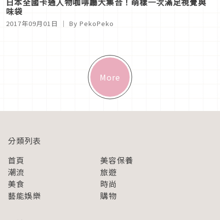
日本全國卡通人物咖啡廳大集合！萌樣一次滿足視覺與
味袋
2017年09月01日
｜ By PekoPeko
More
分類列表
首頁
美容保養
潮流
旅遊
美食
時尚
藝能娛樂
購物