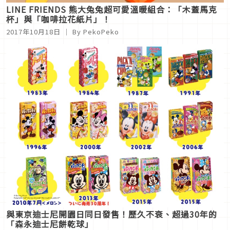
LINE FRIENDS 熊大兔兔超可愛溫暖組合：「木蓋馬克
杯」與「咖啡拉花紙片」！
2017年10月18日
｜ By PekoPeko
與東京迪士尼開園日同日發售！歷久不衰、超過30年的
「森永迪士尼餅乾球」