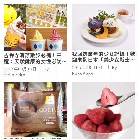
找回妳童年的少女記憶！歡
吉祥寺清涼散步必備！三
迎來到日本「美少女戰士咖
選：天然健康的女性必訪冰
啡廳2017」
淇淋店
2017年09月17日
｜ By
2017年09月19日
｜ By
PekoPeko
PekoPeko