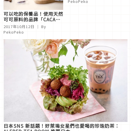
PekoPeko
可以吃的保養品！使用天然
可可原料的品牌「CACAO
365」日本新登場
2017年10月12日
｜ By
PekoPeko
日本SNS 新話題！好萊塢女星們也愛喝的珍珠奶茶：