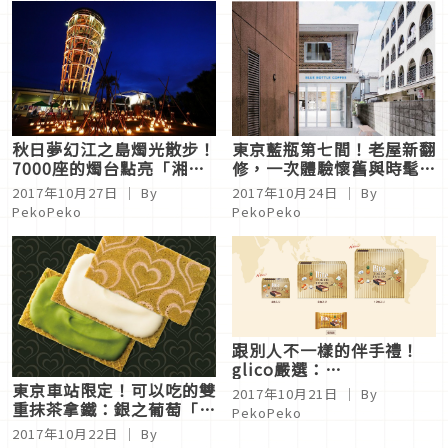
秋日夢幻江之島燭光散步！
東京藍瓶第七間！老屋新翻
7000座的燭台點亮「湘南
修，一次體驗懷舊與時髦的
Candle 2017」
「Blue Bottle三軒茶屋」
2017年10月27日
｜ By
2017年10月24日
｜ By
PekoPeko
PekoPeko
跟別人不一樣的伴手禮！
glico嚴選：
Bitte「Tokyo Fusion」
東京車站限定！可以吃的雙
2017年10月21日
｜ By
巧克力餅
重抹茶拿鐵：銀之葡萄「抹
PekoPeko
茶巧克力三明治餅乾」
2017年10月22日
｜ By