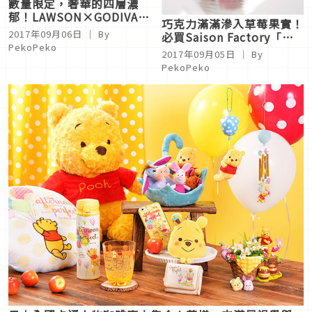
數量限定，奢華的四層濃
郁！LAWSON×GODIVA
巧克力滿滿滲入草莓果實！
聯名推出品嚐兩款巧克力甜
2017年09月06日
｜ By
必買Saison Factory「草
點
PekoPeko
莓白巧克力」
2017年09月05日
｜ By
PekoPeko