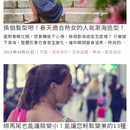
換個髮型吧！春天適合熟女的人氣瀏海造型！
面對春暖花開，想要轉換下心情，換個劉海造型怎麼樣？ 只需變
下瀏海，整體形象也會發生變化。讓你瞬間變身溫柔、時尚的形
象！ 雖說還在寒冷的3月，還是讓我們捕捉“最適合春季的瀏
2015年04月01日
｜
可愛
、
日本流行
、
日本話題
、
時尚
、
髮型設計
海”，來個時尚大變身吧！ 韓國美人尹恩惠！輕薄瀏海Photo
by Pinterest在韓國女性當中...
綁馬尾也能讓臉變小！能讓您輕鬆變美的13種