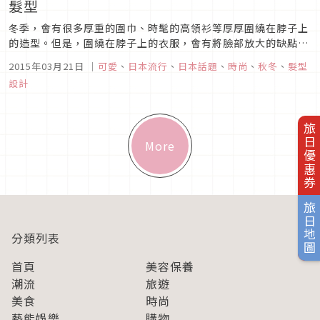
髮型
冬季，會有很多厚重的圍巾、時髦的高領衫等厚厚圍繞在脖子上
的造型。但是，圍繞在脖子上的衣服，會有將臉部放大的缺點。
盡量讓臉看起來小一些是女性的“頭等大事”！這種時候，就透
2015年03月21日
｜
可愛
、
日本流行
、
日本話題
、
時尚
、
秋冬
、
髮型
過改變髮型來讓臉部周圍看起來清爽一些吧。用一個頭繩簡單扎
設計
個馬尾的話，即使是對怕麻煩的人來說也不是什麼麻煩事呢！包
伯頭也沒問題！蓬鬆地...
旅日優惠券
More
旅日地圖
分類列表
首頁
美容保養
潮流
旅遊
美食
時尚
藝能娛樂
購物