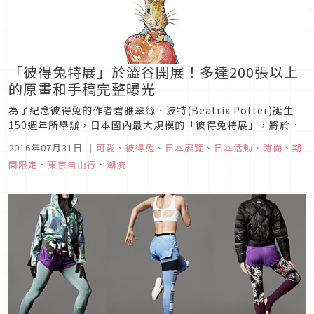
「彼得兔特展」於澀谷開展！多達200張以上
的原畫和手稿完整曝光
為了紀念彼得兔的作者碧雅翠絲．波特(Beatrix Potter)誕生
150週年所舉辦，日本國內最大規模的「彼得兔特展」，將於8
月9日～10月11日，在東京涉谷的Bunkamura博物館展開。
2016年07月31日
｜
可愛
、
彼得兔
、
日本展覽
、
日本活動
、
時尚
、
期
間限定
、
東京自由行
、
潮流