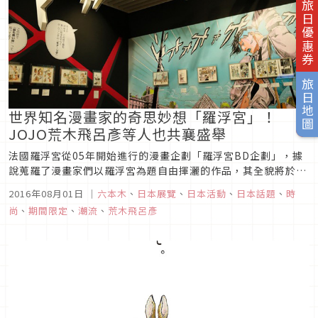
旅日優惠券
旅日地圖
世界知名漫畫家的奇思妙想「羅浮宮」！
JOJO荒木飛呂彥等人也共襄盛舉
法國羅浮宮從05年開始進行的漫畫企劃「羅浮宮BD企劃」，據
說蒐羅了漫畫家們以羅浮宮為題自由揮灑的作品，其全貌將於日
本首次公開亮相。參加企劃的漫畫家除了法國的Nicolas de
2016年08月01日
｜
六本木
、
日本展覽
、
日本活動
、
日本話題
、
時
Crécy和Marc-Antoine Mathieu、以及比利時的Christian
尚
、
期間限定
、
潮流
、
荒木飛呂彥
Durieux之外，「JOJO的奇妙...