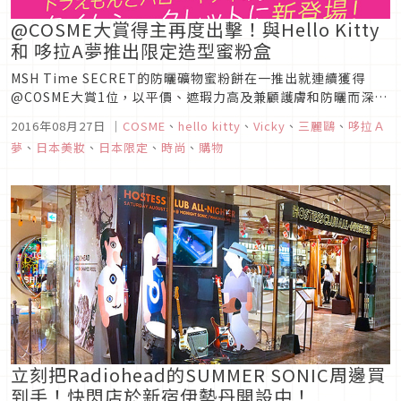
@COSME大賞得主再度出擊！與Hello Kitty
和 哆拉A夢推出限定造型蜜粉盒
MSH Time SECRET的防曬礦物蜜粉餅在一推出就連續獲得
@COSME大賞1位，以平價、遮瑕力高及兼顧護膚和防曬而深受
女孩子歡迎，今年夏天乘勝追擊，與日本兩大卡通明星「Hello
2016年08月27日
｜
COSME
、
hello kitty
、
Vicky
、
三麗鷗
、
哆拉Ａ
Kitty X Doraemon」聯名推出限定造型蜜粉盒，要讓女生的荷
夢
、
日本美妝
、
日本限定
、
時尚
、
購物
包失守啦！
立刻把Radiohead的SUMMER SONIC周邊買
到手！快閃店於新宿伊勢丹開設中！