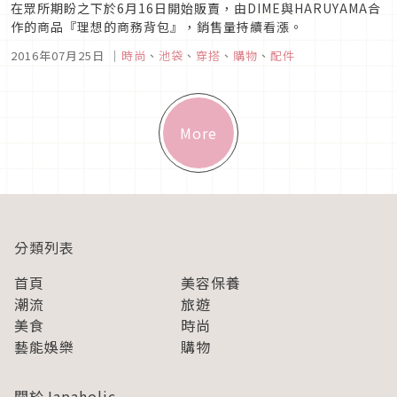
在眾所期盼之下於6月16日開始販賣，由DIME與HARUYAMA合
作的商品『理想的商務背包』，銷售量持續看漲。
2016年07月25日
｜
時尚
、
池袋
、
穿搭
、
購物
、
配件
More
分類列表
首頁
美容保養
潮流
旅遊
美食
時尚
藝能娛樂
購物
關於Japaholic