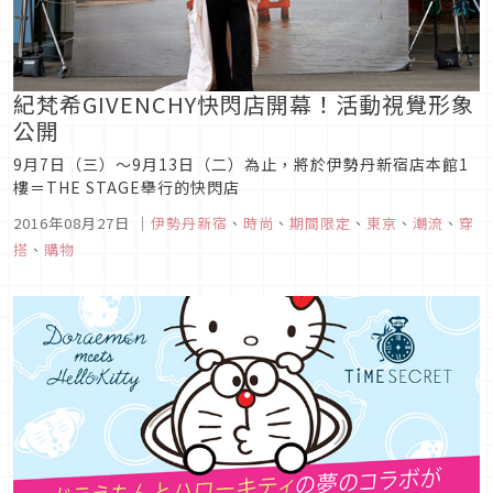
紀梵希GIVENCHY快閃店開幕！活動視覺形象
公開
9月7日（三）～9月13日（二）為止，將於伊勢丹新宿店本館1
樓＝THE STAGE舉行的快閃店
2016年08月27日
｜
伊勢丹新宿
、
時尚
、
期間限定
、
東京
、
潮流
、
穿
搭
、
購物