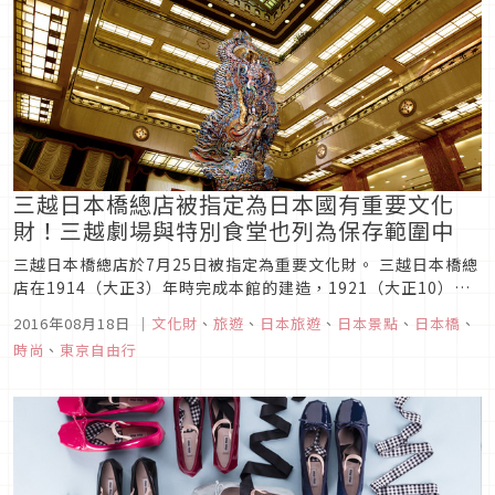
三越日本橋總店被指定為日本國有重要文化
財！三越劇場與特別食堂也列為保存範圍中
三越日本橋總店於7月25日被指定為重要文化財。 三越日本橋總
店在1914（大正3）年時完成本館的建造，1921（大正10）年
完成改建工程，但在1923(大正12)年時受到關東大地震的影響
2016年08月18日
｜
文化財
、
旅遊
、
日本旅遊
、
日本景點
、
日本橋
、
而受到火災的危害，而後重整建築本體的鋼骨以及地基，在
時尚
、
東京自由行
1927（昭和2）年完成了7層樓的建設。6樓的三越劇場也一道...