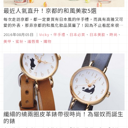
最近人氣直升！京都的和風美妝5選
每次走訪京都，都一定要買有日本風的伴手禮，而具有高雅又可
愛的外表，那非京都的和風化妝品莫屬了！因為不止看起來很漂
亮而已，還有優良的高品質水準，它講究天然素材的使用，柔和
2016年08月05日
｜
Vicky
、
伴手禮
、
日本必買
、
日本美妝
、
時尚
、
色彩的設計，能突顯女孩們的自然美，簡直就是送禮、自用兩相
美甲
、
蜜粉
、
護唇膏
、
購物
宜！一起來看一下最近人氣的京都化妝品五選！
纖細的繞兩圈皮革錶帶很時尚！為貓奴而誕生
的錶