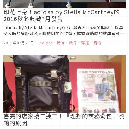
印花上身！adidas by Stella McCartney的
2016秋冬典藏7月發售
adidas by Stella McCartney在7月發表2016秋冬典藏。 以具
女人味的輪廓以及大膽的印花為特徵，擁有躍動感的該典藏款。
RUN系列推出了專為長距離馬拉松訓練用、以及日常慢跑用所設
2016年07月27日
｜
Adidas
、
時尚
、
秋冬
、
穿搭
、
購物
計的成衣與鞋類。於搭載了adidas獨家科技的成衣以及慢跑鞋
上，融合了Stella McCartn...
售完的店家接二連三！『理想的商務背包』熱
銷的原因