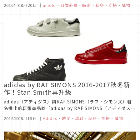
列將於9月9日開始發售！
2016年08月20日
｜
uniqlo
、
日本必買
、
時尚
、
秋冬
、
穿搭
、
購物
adidas by RAF SIMONS 2016-2017秋冬新
作！Stan Smith再升級
adidas（アディダス）與RAF SIMONS（ラフ・シモンズ）聯
名推出的鞋類商品線「adidas by RAF SIMONS（アディダス
バイ ラフ・シモンズ）」將推出2016-2017秋冬典藏款，自9月
2016年08月19日
｜
Adidas
、
時尚
、
球鞋
、
秋冬
、
穿搭
、
購物
3日起陸續發售。