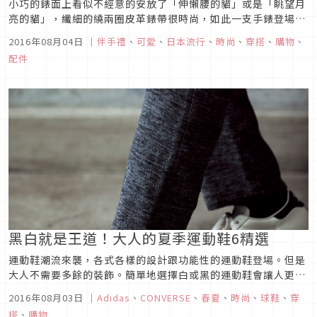
小巧的錶面上看似不經意的安放了「伸懶腰的貓」或是「眺望月
亮的貓」，纖細的繞兩圈皮革錶帶很時尚，如此一支手錶登場
了。 鍍金的高雅外框中，機芯部分是令人放心的日本製品。由於
2016年08月04日
｜
伴手禮
、
可愛
、
日本流行
、
時尚
、
穿搭
、
購物
、
是在正常程度範圍內能防水的款式，因此可以放心於日常生活中
配件
使用。從手錶本身乃至錶帶，都是由位於金澤，創業20多年的製
造商「C-Bra...
黑白就是王道！大人的夏季運動鞋6精選
運動鞋潮流來襲，各式各樣的設計跟功能性的運動鞋登場。但是
大人不需要多餘的裝飾。簡單地選擇白或黑的運動鞋會讓人更有
休閒感跟高完整度。
2016年08月03日
｜
Adidas
、
CONVERSE
、
春夏
、
時尚
、
球鞋
、
穿
搭
、
購物