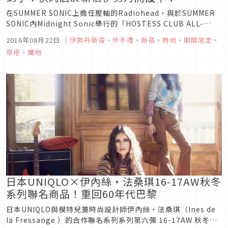
在SUMMER SONIC上擔任壓軸的Radiohead，與於SUMMER
SONIC內Midnight Sonic舉行的「HOSTESS CLUB ALL-
NIGHTER（ホステス・クラブ・オールナイター）」，他們的
2016年08月22日
｜
伊勢丹新宿
、
伴手禮
、
新宿
、
時尚
、
期間限定
、
快閃店在8月10日，於伊勢丹新宿店＝CENTER PARK／
穿搭
、
購物
TOKYO解放區開幕了...
日本UNIQLO×伊內絲・法桑琪16-17AW秋冬
系列聯名商品！重回60年代巴黎
日本UNIQLO與模特兒兼時尚設計師伊內絲・法桑琪（Ines de
la Fressange ）的合作聯名系列系列第六彈 16-17AW 秋冬系