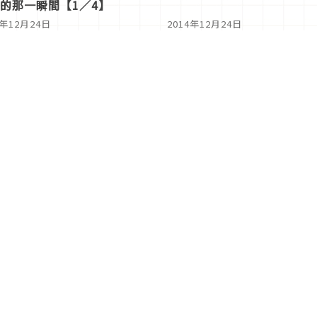
的那一瞬間【1／4】
4年12月24日
2014年12月24日
2
...
141
142
143
144
145
146
147
14
關於Japaholic
關於我們
免責事項
寫手招募
Japaholic Girls招募
廣告、合作洽談
關鍵字列表
お問い合わせ
看看更
Copyright © 2026 MICROAD, INC.