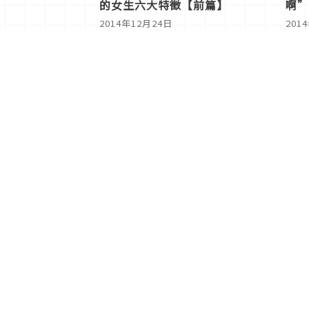
的女生六大特徵【前篇】
啊”
2014年12月24日
201
<
1
分類列表
首頁
美容保養
潮流
旅遊
美食
時尚
藝能娛樂
購物