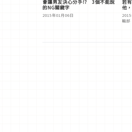
會讓男友決心分手!? 3個不能說
若有
的NG關鍵字
他，
2015年01月06日
201
輯部