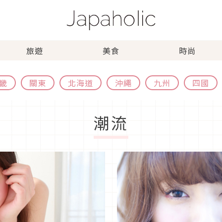
旅遊
美食
時尚
畿
關東
北海道
沖繩
九州
四國
潮流