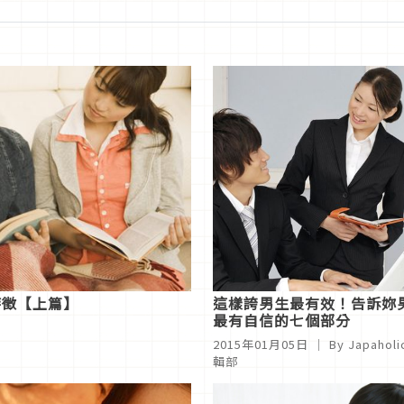
特徵【上篇】
這樣誇男生最有效！告訴妳
最有自信的七個部分
2015年01月05日
｜ By
Japaholi
輯部