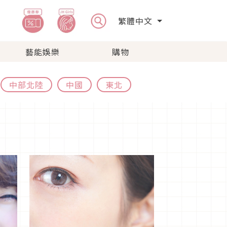
繁體中文
藝能娛樂
購物
中部北陸
中國
東北