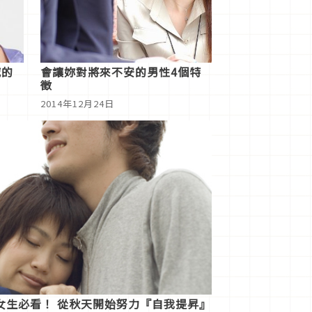
滅的
會讓妳對將來不安的男性4個特
徵
2014年12月24日
女生必看！ 從秋天開始努力『自我提昇』