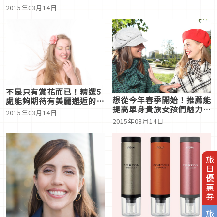
2015年03月14日
不是只有賞花而已！精選5
想從今年春季開始！推薦能
處能夠期待有美麗邂逅的春
提高單身貴族女孩們魅力值
季場所
2015年03月14日
的學習內容
2015年03月14日
旅日優惠券