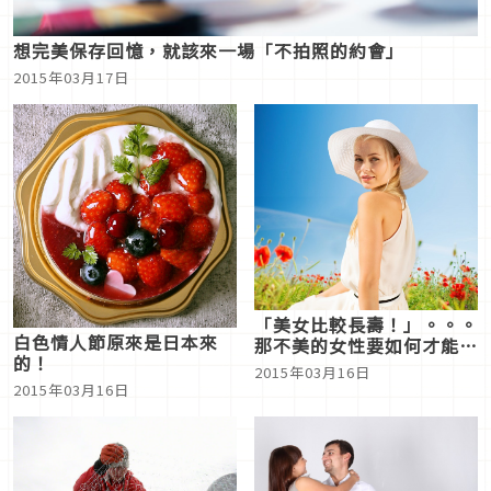
想完美保存回憶，就該來一場「不拍照的約會」
2015年03月17日
「美女比較長壽！」。。。
白色情人節原來是日本來
那不美的女性要如何才能長
的！
命百歲呢？
2015年03月16日
2015年03月16日