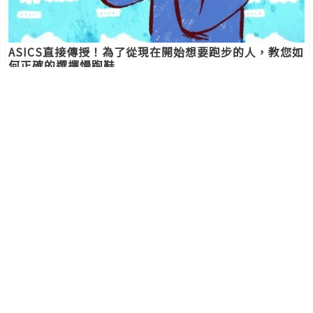
ASICS直接傳授！為了從現在開始想要跑步的人，教您如
何正確的選擇慢跑鞋
2015年03月13日
男人們只對「中意的對象」
表現出來的，不一般的所謂
法式的已經沒有人氣了？男
女士優先的風度
人對「這樣的女人不能交
2015年03月12日
往」的4種美甲設計
2015年03月13日