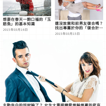
想要在春天一飽口福的「玉
還沒放棄和前男友復合嗎？
筋魚」的基本知識
找出專屬於你的「復合計
2015年03月16日
畫」方法
2015年03月15日
主動告白的話就輸了？ 女生太重視戀愛誰輸誰贏的悲哀