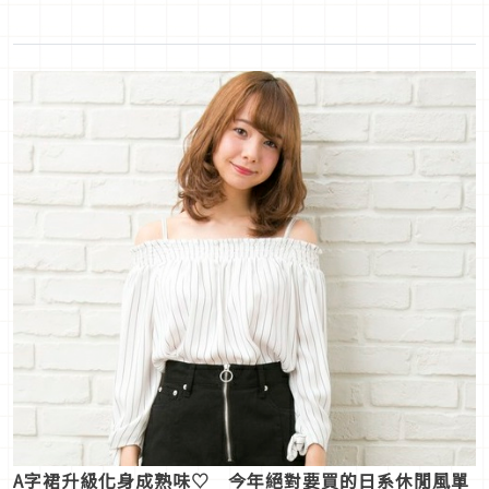
A字裙升級化身成熟味♡ 今年絕對要買的日系休閒風單