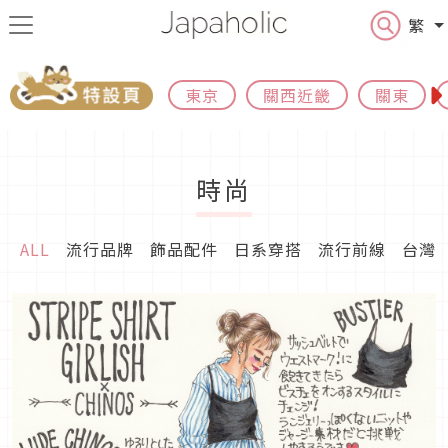
繁
東京
關西近畿
關東
時尚
ALL
流行品牌
飾品配件
日系穿搭
流行前線
台灣