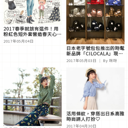
2017春季就該有這件！用
粉紅色短外套營造春天心情
♡
2017年05月04日
日本老字號包包推出的時髦
新品牌「CILOCALA」現正
人氣上升中！
2017年05月03日
｜ By
咪呀
活用條紋，穿搭出日系高雅
時尚誘人打扮♡
2017年04月30日