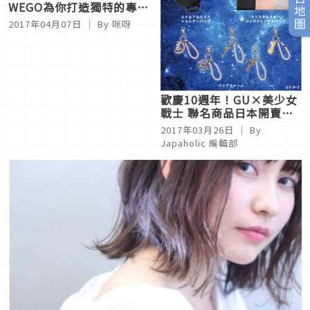
旅日地圖
WEGO為你打造獨特的專屬
日系風格
2017年04月07日
｜ By
咪呀
歡慶10週年！GU×美少女
戰士 聯名商品日本開賣
中！
2017年03月26日
｜ By
Japaholic 編輯部