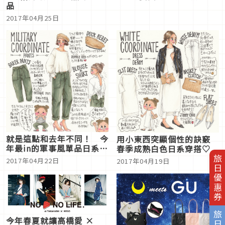
品
2017年04月25日
就是這點和去年不同！ 今
用小東西突顯個性的訣竅
年最in的軍事風單品日系穿
春季成熟白色日系穿搭♡
搭訣竅♡
旅日優惠券
2017年04月22日
2017年04月19日
今年春夏就讓高橋愛 ×