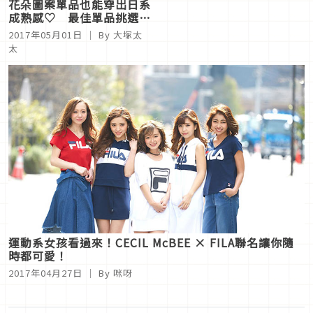
花朵圖案單品也能穿出日系
成熟感♡ 最佳單品挑選訣
竅
2017年05月01日
｜ By
大塚太
太
運動系女孩看過來！CECIL McBEE × FILA聯名讓你隨
時都可愛！
2017年04月27日
｜ By
咪呀