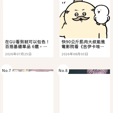
在GU看到就可以包色！
快90公斤肌肉大叔能進
百搭基礎單品 6選，閉
電影院看《吉伊卡哇》
眼全收也不心疼
嗎？日本重金屬樂團
2026年07月25日
2026年08月03日
「打首」會長與nagano
老師一同給出了答案
No.
7
No.
8