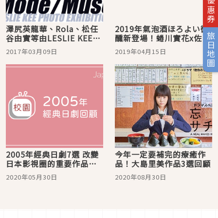
旅日優惠券
澤尻英龍華、Rola、松任
2019年氣泡酒ほろよい微
旅日地圖
谷由實等由LESLIE KEE所
醺新登場！蜷川實花x佐藤
拍攝約200張作品在
健x澤尻英龍華
2017年03月09日
2019年04月15日
PARCO舉行照片展
2005年經典日劇7選 改變
今年一定要補完的療癒作
日本影視圈的重要作品你
品！大島里美作品3選回顧
看過了嗎？
2020年05月30日
2020年08月30日