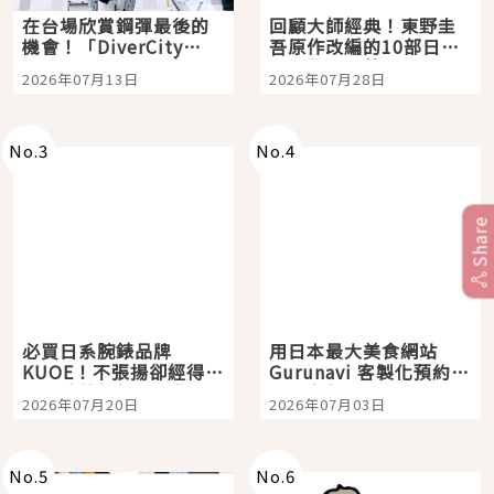
在台場欣賞鋼彈最後的
回顧大師經典！東野圭
機會！「DiverCity
吾原作改編的10部日本
Tokyo Plaza」搭船、
影視作品推薦
2026年07月13日
2026年07月28日
購物、美食及夜景，一
次全體驗
No.
3
No.
4
Share
必買日系腕錶品牌
用日本最大美食網站
KUOE！不張揚卻經得起
Gurunavi 客製化預約九
時間洗鍊的經典之作五
大都市餐廳，打造專屬
2026年07月20日
2026年07月03日
選
美食體驗！
No.
5
No.
6