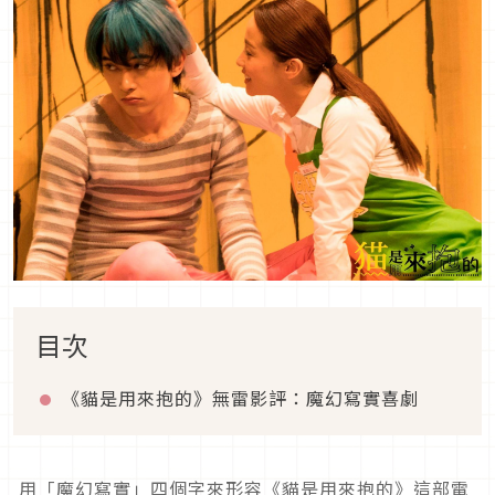
目次
《貓是用來抱的》無雷影評：魔幻寫實喜劇
用「魔幻寫實」四個字來形容《貓是用來抱的》這部電