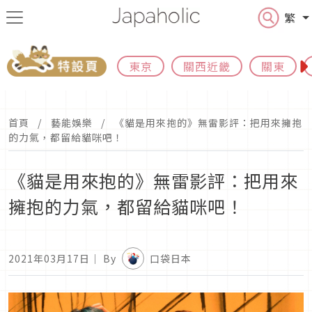
繁
東京
關西近畿
關東
首頁
藝能娛樂
《貓是用來抱的》無雷影評：把用來擁抱
的力氣，都留給貓咪吧！
《貓是用來抱的》無雷影評：把用來
擁抱的力氣，都留給貓咪吧！
2021年03月17日
｜ By
口袋日本