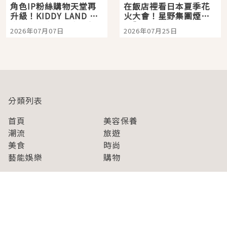
角色IP粉絲購物天堂再
在飯店裡看日本夏季花
升級！KIDDY LAND 原
火大會！星野集團煙火
宿店吉伊卡哇迎客，新
景觀飯店6選，讓你不用
2026年07月07日
2026年07月25日
開幕 OMOKADO 店3分
人擠人悠閒欣賞
即達
分類列表
首頁
美容保養
潮流
旅遊
美食
時尚
藝能娛樂
購物
關於Japaholic
關於我們
免責事項
寫手招募
Japaholic Girls招募