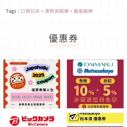
Tags :
口袋日本
、
澤尻英龍華
、
藝能娛樂
優惠券