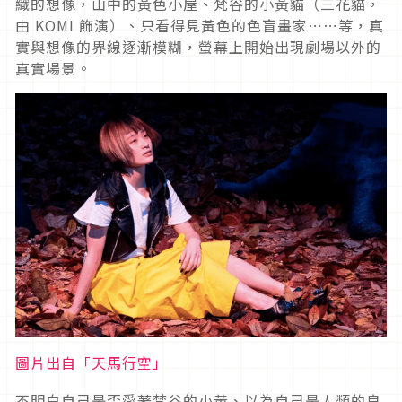
織的想像，山中的黃色小屋、梵谷的小黃貓（三花貓，
由 KOMI 飾演）、只看得見黃色的色盲畫家⋯⋯等，真
實與想像的界線逐漸模糊，螢幕上開始出現劇場以外的
真實場景。
圖片出自「天馬行空」
不明白自己是否愛著梵谷的小黃、以為自己是人類的良