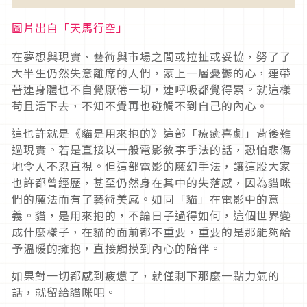
圖片出自「天馬行空」
在夢想與現實、藝術與市場之間或拉扯或妥協，努了了
大半生仍然失意離席的人們，蒙上一層憂鬱的心，連帶
著連身體也不自覺厭倦一切，連呼吸都覺得累。就這樣
苟且活下去，不知不覺再也碰觸不到自己的內心。
這也許就是《貓是用來抱的》這部「療癒喜劇」背後難
過現實。若是直接以一般電影敘事手法的話，恐怕悲傷
地令人不忍直視。但這部電影的魔幻手法，讓這股大家
也許都曾經歷，甚至仍然身在其中的失落感，因為貓咪
們的魔法而有了藝術美感。如同「貓」在電影中的意
義。貓，是用來抱的，不論日子過得如何，這個世界變
成什麼樣子，在貓的面前都不重要，重要的是那能夠給
予溫暖的擁抱，直接觸摸到內心的陪伴。
如果對一切都感到疲憊了，就僅剩下那麼一點力氣的
話，就留給貓咪吧。