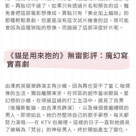
影，再貼切不過了。如果只有透過片名和預告的話，難
免會把這部電影想像成，賣點只有「美女加上貓咪」的
那種輕鬆喜劇，但要是沒有這次試片機會的話，很可能
會因為這種狹隘的想像，而錯過了這部深度好片呢。
《貓是用來抱的》無雷影評：魔幻寫
實喜劇
由澤尻英龍華飾演主角沙織，因為再也受不了當 C 咖偶
像的生活，獨自離開東京，在郊區的超市當收銀員。愛
幻想的沙織，在得過且過的打工生活中，遇見了良男
（俄羅斯藍貓，由吉澤亮飾演），以及幾個普遍糟糕的
男人。即使如此，她仍然堅持自己的歌手夢想，每天都
努力演唱——在 KTV 包廂裡。這樣的日子一直到她遇見
了被稱為「梵谷」的神秘男人，終於開始產生了變化。