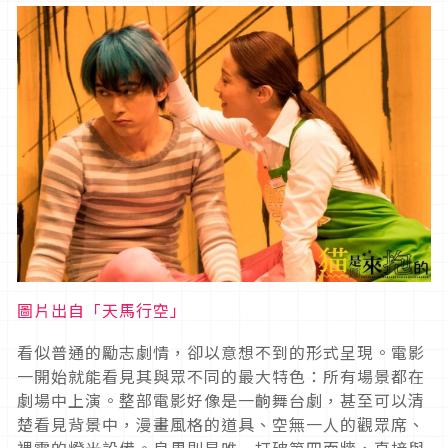
圖片出自「天馬行空」
看似普通的勵志劇情，卻以意想不到的形式呈現。電影
一開始就能看見其與眾不同的最大特色：所有場景都在
劇場中上演。整部電影好像是一齣舞台劇，甚至可以清
楚看見背景中，漫畫風格的道具、空無一人的觀眾席、
裸露的燈光設備。良男則是唯一打破第四面牆，直接與