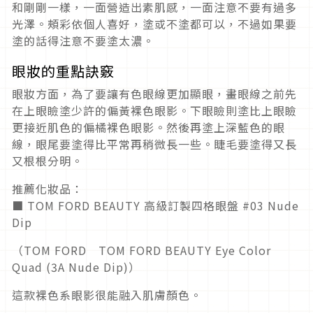
和剛剛一樣，一面營造出素肌感，一面注意不要有過多
光澤。頰彩依個人喜好，塗或不塗都可以，不過如果要
塗的話得注意不要塗太濃。
眼妝的重點訣竅
眼妝方面，為了要讓有色眼線更加顯眼，畫眼線之前先
在上眼瞼塗少許的偏黃裸色眼影。下眼瞼則塗比上眼瞼
更接近肌色的偏橘裸色眼影。然後再塗上深藍色的眼
線，眼尾要塗得比平常再稍微長一些。睫毛要塗得又長
又根根分明。
推薦化妝品：
■ TOM FORD BEAUTY 高級訂製四格眼盤 #03 Nude
Dip
（TOM FORD TOM FORD BEAUTY Eye Color
Quad (3A Nude Dip)）
這款裸色系眼影很能融入肌膚顏色。