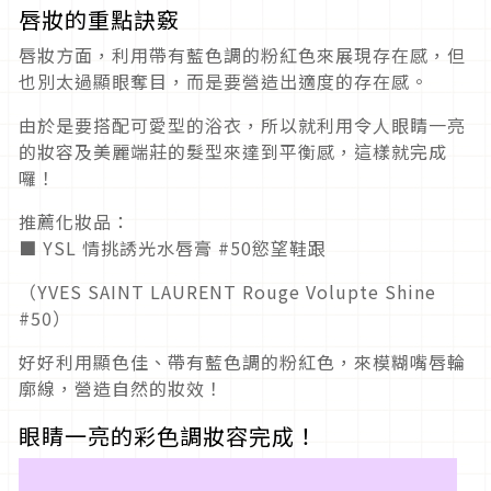
唇妝的重點訣竅
唇妝方面，利用帶有藍色調的粉紅色來展現存在感，但
也別太過顯眼奪目，而是要營造出適度的存在感。
由於是要搭配可愛型的浴衣，所以就利用令人眼睛一亮
的妝容及美麗端莊的髮型來達到平衡感，這樣就完成
囉！
推薦化妝品：
■ YSL 情挑誘光水唇膏 #50慾望鞋跟
（YVES SAINT LAURENT Rouge Volupte Shine
#50）
好好利用顯色佳、帶有藍色調的粉紅色，來模糊嘴唇輪
廓線，營造自然的妝效！
眼睛一亮的彩色調妝容完成！