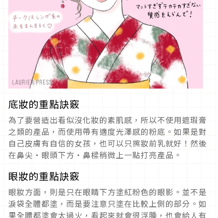
底妝的重點訣竅
為了要營造出看似沒化妝的素肌感，所以不使用遮瑕膏
之類的產品，而使用帶有適度光澤感的粉底。如果是對
自己皮膚有自信的女孩，也可以只擦妝前乳就好！然後
在鼻尖・眼頭下方・鼻樑稍微上一點打亮產品。
眼妝的重點訣竅
眼妝方面，則是只在眼睛下方塗紅粉色的眼影。並不是
淚袋全體都塗，而是要注意只塗在比較上側的部分。如
果全體都塗會太過火，看起來就會很浮腫，也會給人有