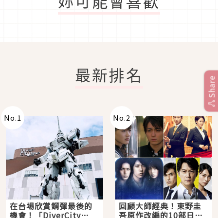
妳可能會喜歡
最新排名
Share
No.
1
No.
2
在台場欣賞鋼彈最後的
回顧大師經典！東野圭
機會！「DiverCity
吾原作改編的10部日本