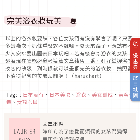
完美浴衣妝玩美一夏
以上的浴衣妝要訣，各位女孩們有沒有學會了呢？只要
旅日優惠券
多試幾次，抓住重點就不難囉。夏天來臨了，應該有不
少人安排要出國去日本玩吧。若有機會穿浴衣的女孩，
趁著現在請務必參考這篇文章練習一番，好好掌握浴衣
妝容的訣竅。到時候就可以畫個完美的浴衣妝，拍照留
下值得紀念的美麗瞬間喔！（haruchart）
旅日地圖
Tags :
日本流行
、
日本美妝
、
浴衣
、
美女養成
、
美容保
養
、
女孩心機
文章來源
讓所有為了戀愛而煩惱的女孩們變得
更可愛的情報媒體