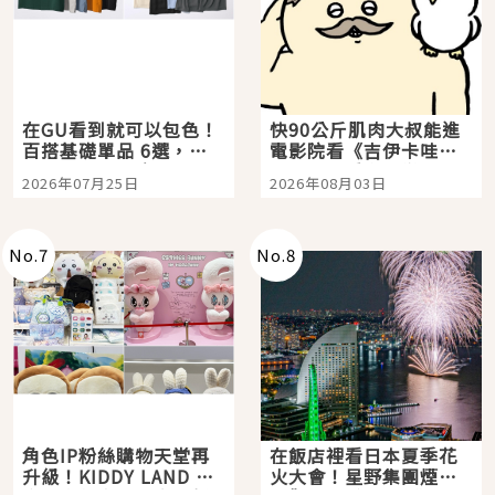
在GU看到就可以包色！
快90公斤肌肉大叔能進
百搭基礎單品 6選，閉
電影院看《吉伊卡哇》
眼全收也不心疼
嗎？日本重金屬樂團
2026年07月25日
2026年08月03日
「打首」會長與nagano
老師一同給出了答案
No.
7
No.
8
角色IP粉絲購物天堂再
在飯店裡看日本夏季花
升級！KIDDY LAND 原
火大會！星野集團煙火