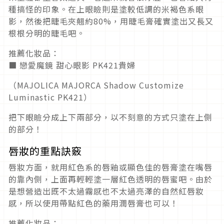
種搞怪的印象。在上眼瞼則是塗較低調的米褐色系眼
影，然後把睫毛夾翹約80%，用睫毛膏確實塗出又長又
根根分明的睫毛吧。
推薦化妝品：
■ 戀愛魔鏡 甜心眼影 PK421貴婦
（MAJOLICA MAJORCA Shadow Customize
Luminastic PK421）
把下眼瞼分成上下兩部分，以不刻意的方式只塗在上側
的部分！
唇妝的重點訣竅
唇妝方面，就用紅色系的唇釉或顯色佳的唇膏塗在嘴唇
的靠內側，上面再輕輕塗一層紅色透明的唇蜜吧。由於
是想營造出既不太過霧感也不太過亮澤的自然紅唇妝
感，所以使用帶點紅色的藥用潤唇膏也可以！
推薦化妝品：