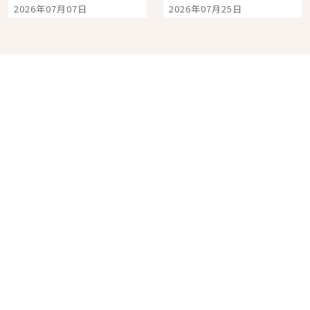
宿店吉伊卡哇迎客，新
景觀飯店6選，讓你不用
2026年07月07日
2026年07月25日
開幕 OMOKADO 店3分
人擠人悠閒欣賞
即達
分類列表
首頁
美容保養
潮流
旅遊
美食
時尚
藝能娛樂
購物
關於Japaholic
關於我們
免責事項
寫手招募
Japaholic Girls招募
廣告、合作洽談
關鍵字列表
お問い合わせ