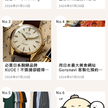
Tokyo Plaza」搭船、
影視作品推薦
2026年07月13日
2026年07月28日
購物、美食及夜景，一
次全體驗
No.
3
No.
4
必買日系腕錶品牌
用日本最大美食網站
KUOE！不張揚卻經得起
Gurunavi 客製化預約九
時間洗鍊的經典之作五
大都市餐廳，打造專屬
2026年07月20日
2026年07月03日
選
美食體驗！
No.
5
No.
6