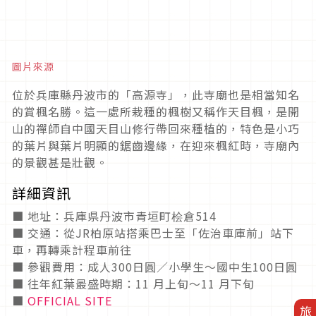
圖片來源
位於兵庫縣丹波市的「高源寺」，此寺廟也是相當知名
的賞楓名勝。這一處所栽種的楓樹又稱作天目楓，是開
山的禪師自中國天目山修行帶回來種植的，特色是小巧
的葉片與葉片明顯的鋸齒邊緣，在迎來楓紅時，寺廟內
的景觀甚是壯觀。
詳細資訊
■ 地址：兵庫県丹波市青垣町桧倉514
■ 交通：從JR柏原站搭乘巴士至「佐治車庫前」站下
車，再轉乘計程車前往
■ 參觀費用：成人300日圓／小學生～國中生100日圓
■ 往年紅葉最盛時期：11 月上旬～11 月下旬
■
OFFICIAL SITE