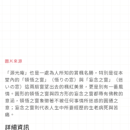
圖片來源
「源光庵」也是一處為人所知的賞楓名勝，特別是從本
堂內的「頓悟之窗」（悟りの窓）與「妄念之窗」（迷
いの窓）這兩扇窗望出去的楓紅美景，更是別有一番風
情。圓形的頓悟之窗與四方形的妄念之窗都帶有佛教的
意涵，頓悟之窗象徵著不被任何事情所迷惑的圓通之
意；妄念之窗則代表人生中所要經歷的生老病死與苦
痛。
詳細資訊