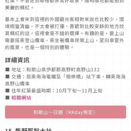
紅葉，不管走到哪裡都非常好取景，隨時隨地都能拍到
美麗的楓紅。
基本上會來到這裡的外國觀光客相對來說也比較少，環
境相當清幽，不太會被打擾，喜歡到比較安靜的地方欣
賞楓紅的話，這裡會是不錯的選擇。有趣的是，要上山
需要搭乘登山纜車，乘坐著纜車爬坡上山，望向車窗外
的風景，也是一個特別的體驗。
詳細資訊
■ 地址：和歌山県伊都郡高野町高野山132
■ 交通：搭乘南海電鐵至「極樂橋」站下車，轉乘南海
高野山纜車
■ 往年紅葉最盛時期：10月下旬～11月上旬
■
相關網站
和歌山一日遊（KKday預定）
15. 熊野那智大社