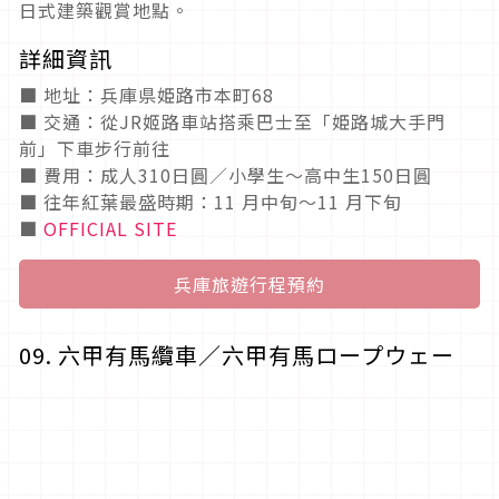
日式建築觀賞地點。
詳細資訊
■ 地址：兵庫県姫路市本町68
■ 交通：從JR姬路車站搭乘巴士至「姫路城大手門
前」下車步行前往
■ 費用：成人310日圓／小學生～高中生150日圓
■ 往年紅葉最盛時期：11 月中旬～11 月下旬
■
OFFICIAL SITE
兵庫旅遊行程預約
09. 六甲有馬纜車／六甲有馬ロープウェー