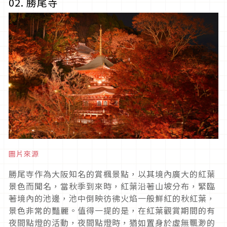
02. 勝尾寺
圖片來源
勝尾寺作為大阪知名的賞楓景點，以其境內廣大的紅葉
景色而聞名，當秋季到來時，紅葉沿著山坡分布，緊臨
著境內的池邊，池中倒映彷彿火焰一般鮮紅的秋紅葉，
景色非常的豔麗。值得一提的是，在紅葉觀賞期間的有
夜間點燈的活動，夜間點燈時，猶如置身於虛無飄渺的