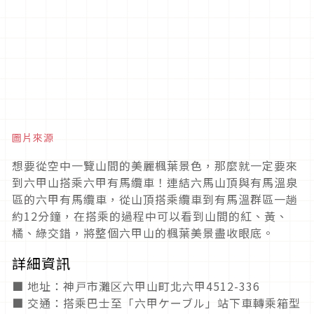
圖片來源
想要從空中一覽山間的美麗楓葉景色，那麼就一定要來
到六甲山搭乘六甲有馬纜車！連結六馬山頂與有馬溫泉
區的六甲有馬纜車，從山頂搭乘纜車到有馬溫群區一趟
約12分鐘，在搭乘的過程中可以看到山間的紅、黃、
橘、綠交錯，將整個六甲山的楓葉美景盡收眼底。
詳細資訊
■ 地址：神戸市灘区六甲山町北六甲4512-336
■ 交通：搭乘巴士至「六甲ケーブル」站下車轉乘箱型