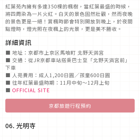
紅葉苑內擁有多達350棵的楓樹，當紅葉最盛的時候，
將四周染為一片火紅。白天的景色固然壯觀，然而夜晚
的景色更是一絕！賞楓時節會特別開放到晚上，於夜間
點燈時，燈光照在夜楓上的光景，更是美不勝收。
詳細資訊
■ 地址：京都市上京区馬喰町 北野天満宮
■ 交通：從JR京都車站搭乘巴士至「北野天満宮前」
下車
■ 人苑費用：成人1,200日圓／孩童600日圓
■ 往年紅葉最盛時期：11月中旬～12月上旬
■
OFFICIAL SITE
京都旅遊行程預約
06. 光明寺