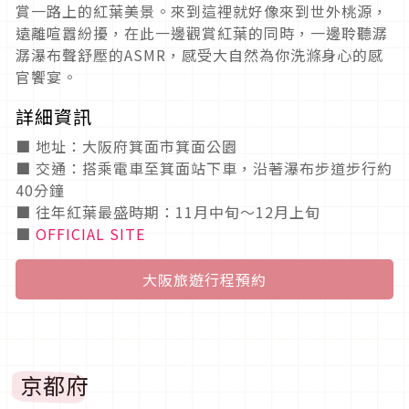
賞一路上的紅葉美景。來到這裡就好像來到世外桃源，
遠離喧囂紛擾，在此一邊觀賞紅葉的同時，一邊聆聽潺
潺瀑布聲舒壓的ASMR，感受大自然為你洗滌身心的感
官饗宴。
詳細資訊
■ 地址：大阪府箕面市箕面公園
■ 交通：搭乘電車至箕面站下車，沿著瀑布步道步行約
40分鐘
■ 往年紅葉最盛時期：11月中旬～12月上旬
■
OFFICIAL SITE
大阪旅遊行程預約
京都府