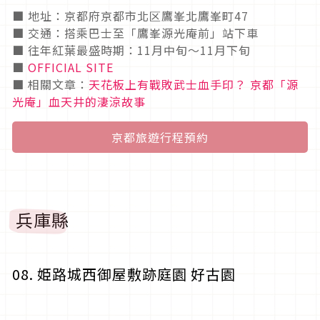
■ 地址：京都府京都市北区鷹峯北鷹峯町47
■ 交通：搭乘巴士至「鷹峯源光庵前」站下車
■ 往年紅葉最盛時期：11月中旬～11月下旬
■
OFFICIAL SITE
■ 相關文章：
天花板上有戰敗武士血手印？ 京都「源
光庵」血天井的淒涼故事
京都旅遊行程預約
兵庫縣
08. 姫路城西御屋敷跡庭園 好古園