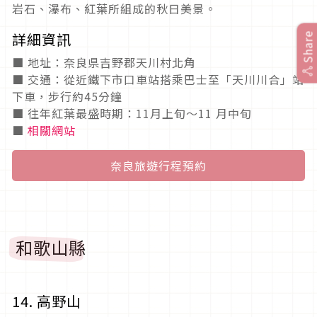
岩石、瀑布、紅葉所組成的秋日美景。
詳細資訊
Share
■ 地址：奈良県吉野郡天川村北角
■ 交通：從近鐵下市口車站搭乘巴士至「天川川合」站
下車，步行約45分鐘
■ 往年紅葉最盛時期：11月上旬～11 月中旬
■
相關網站
奈良旅遊行程預約
和歌山縣
14. 高野山