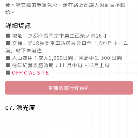
黃、綠交織的豐富色彩，走在路上都讓人感到目不睱
給。
詳細資訊
■ 地址：京都府長岡京市粟生西条ノ内26-1
■ 交通：從JR長岡京車站搭乘公車至「旭が丘ホーム
前」站下車前往
■ 入山費用：成人1,000日圓／國高中生 500 日圓
■ 往年紅葉最盛時期：11 月中旬～12月上旬
■
OFFICIAL SITE
京都旅遊行程預約
07. 源光庵