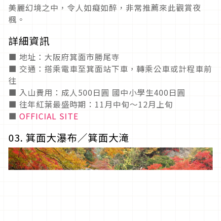
美麗幻境之中，令人如癡如醉，非常推薦來此觀賞夜
楓。
詳細資訊
■ 地址：大阪府箕面市勝尾寺
■ 交通：搭乘電車至箕面站下車，轉乘公車或計程車前
往
■ 入山費用：成人500日圓 國中小學生400日圓
■ 往年紅葉最盛時期：11月中旬～12月上旬
■
OFFICIAL SITE
03. 箕面大瀑布／箕面大滝