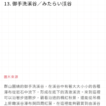
13. 御手洗溪谷／みたらい渓谷
圖片來源
群山圍繞的御手洗溪谷，在溪谷中有著大大小小的各種
瀑布從岩石中流下，形成在底下的清澈溪流。來到這裡
可以沿著步道散步，觀看沿途的楓紅秋景，還能從吊橋
上俯瞰溪谷瀑布與四周紅葉，在這裡能夠觀賞到由溪谷