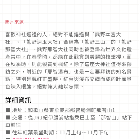
圖片來源
喜歡神社巡禮的人，絕對不能錯過與「熊野本宮大
社」、「熊野速玉大社」合稱為「熊野三山」的「熊野
那智大社」，熊野那智大社同時也被登錄為世界文化遺
產當中。在春季時，都能在此觀賞到美麗的枝垂櫻，而
在秋季時，則能觀賞到楓紅。除了這座大神社值得來探
訪之外，附近的「那智瀑布」也是一定要拜訪的知名景
點，特別是楓紅正盛時，紅葉與瀑布交織而成的壯麗景
色映入眼簾，絕對讓人難以忘懷。
詳細資訊
■ 地址：和歌山県東牟婁郡那智勝浦町那智山1
■ 交通：從JRJ紀伊勝浦站搭乘巴士至「那智山」站下
車前往
■ 往年紅葉最盛時期：11月上旬～11月下旬