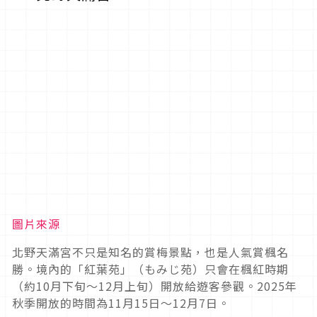
圖片來源
北野天滿宮不只是知名的賞梅景點，也是人氣賞楓名
勝。境內的「紅葉苑」（もみじ苑）只會在楓紅時期
（約10月下旬～12月上旬）開放給遊客參觀。2025年
秋季開放的時間為11月15日～12月7日。