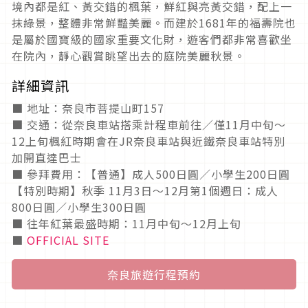
境內都是紅、黃交錯的楓葉，鮮紅與亮黃交錯，配上一
抹綠景，整體非常鮮豔美麗。而建於1681年的福壽院也
是屬於國寶級的國家重要文化財，遊客們都非常喜歡坐
在院內，靜心觀賞眺望出去的庭院美麗秋景。
詳細資訊
■ 地址：奈良市菩提山町157
■ 交通：從奈良車站搭乘計程車前往／僅11月中旬～
12上旬楓紅時期會在JR奈良車站與近鐵奈良車站特別
加開直達巴士
■ 參拜費用：【普通】成人500日圓／小學生200日圓
【特別時期】秋季 11月3日～12月第1個週日：成人
800日圓／小學生300日圓
■ 往年紅葉最盛時期：11月中旬～12月上旬
■
OFFICIAL SITE
奈良旅遊行程預約