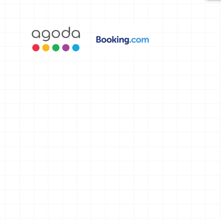
選，讓你不
用人擠人悠
閒欣賞