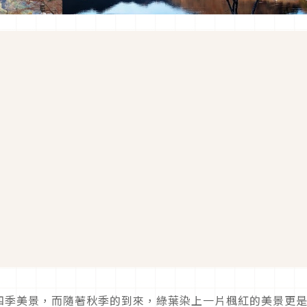
四季美景，而隨著秋季的到來，綠葉染上一片楓紅的美景更