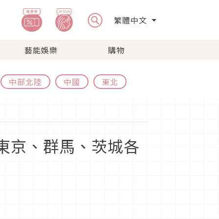
繁體中文
藝能娛樂
購物
中部北陸
中國
東北
驗東京、群馬、茨城各