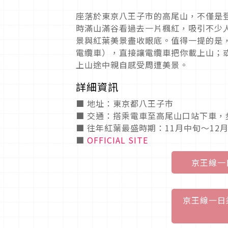
座落於東京八王子市的高尾山，不僅是
時滿山滿谷看過去一片楓紅，吸引不少
景與紅葉美景盡收眼底。值得一提的是
電纜車），直接讓電纜車把你載上山；
上山途中親自感受周遭美景。
詳細資訊
■ 地址：東京都八王子市
■ 交通：搭乘電車至高尾山口站下車，
■ 往年紅葉最盛時期：11月中旬～12
■
OFFICIAL SITE
京王線一
京王線一日