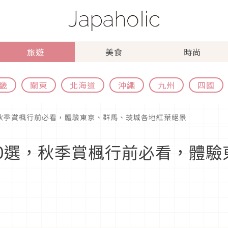
旅遊
美食
時尚
畿
關東
北海道
沖繩
九州
四國
選，秋季賞楓行前必看，體驗東京、群馬、茨城各地紅葉絕景
點20選，秋季賞楓行前必看，體