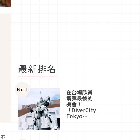
最新排名
No.
1
在台場欣賞
鋼彈最後的
機會！
「DiverCity
Tokyo
Plaza」搭
船、購物、
美食及夜
是不
景，一次全