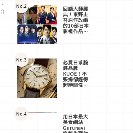
馬、
體驗
No.
2
回顧大師經
的介
典！東野圭
吾原作改編
的10部日本
影視作品推
薦
No.
3
必買日系腕
錶品牌
KUOE！不
張揚卻經得
起時間洗鍊
的經典之作
五選
No.
4
用日本最大
美食網站
Gurunavi