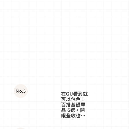
No.
5
在GU看到就
可以包色！
百搭基礎單
品 6選，閉
眼全收也不
心疼