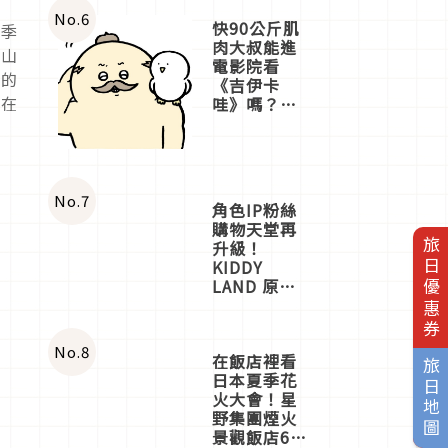
No.
6
快90公斤肌
秋季
肉大叔能進
士山
電影院看
內的
《吉伊卡
，在
哇》嗎？日
本重金屬樂
團「打首」
會長與
nagano老師
一同給出了
No.
7
角色IP粉絲
答案
購物天堂再
旅日優惠券
升級！
KIDDY
LAND 原宿
店吉伊卡哇
迎客，新開
幕
No.
8
在飯店裡看
OMOKADO
旅日地圖
日本夏季花
店3分即達
火大會！星
野集團煙火
景觀飯店6