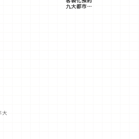
客製化預約
九大都市餐
廳，打造專
屬美食體
驗！
年大