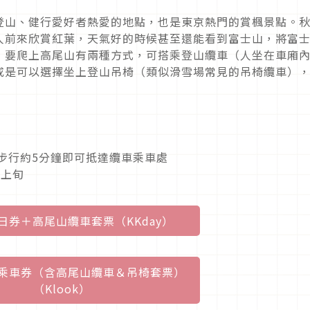
登山、健行愛好者熱愛的地點，也是東京熱門的賞楓景點。
人前來欣賞紅葉，天氣好的時候甚至還能看到富士山，將富
，要爬上高尾山有兩種方式，可搭乘登山纜車（人坐在車廂
或是可以選擇坐上登山吊椅（類似滑雪場常見的吊椅纜車）
步行約5分鐘即可抵達纜車乘車處
月上旬
日券＋高尾山纜車套票（KKday）
乘車券（含高尾山纜車＆吊椅套票）
（Klook）