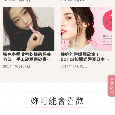
避免冬季嘴唇乾燥的保養
讓妳的唇嬌豔欲滴！
方法 手工砂糖磨砂膏及
Borica按壓式唇膏日本全
平價護唇膏推薦
新登場
2017年01月04日
2017年04月01日
Share
妳可能會喜歡