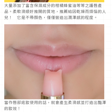
大量添加了富含保濕成分的柑橘蜂蜜油等等之護唇產
品。柔軟滑順好推開的質地，推薦給因乾燥而煩惱的人
兒！ 它是不帶顏色，僅僅營造出潤澤感的程度。
當作唇部底妝使用的話，就會產生柔滑感並打造出豔澤
的妝效！