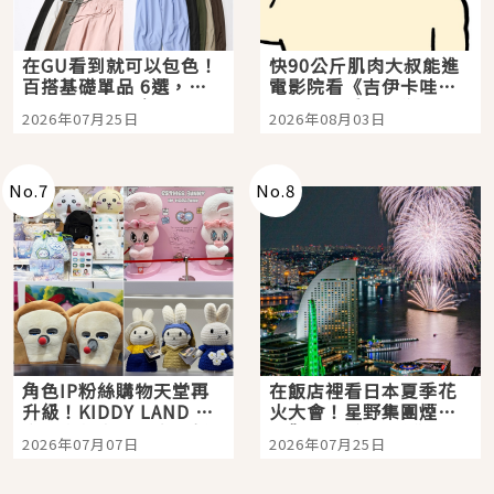
在GU看到就可以包色！
快90公斤肌肉大叔能進
百搭基礎單品 6選，閉
電影院看《吉伊卡哇》
眼全收也不心疼
嗎？日本重金屬樂團
2026年07月25日
2026年08月03日
「打首」會長與nagano
老師一同給出了答案
No.
7
No.
8
角色IP粉絲購物天堂再
在飯店裡看日本夏季花
升級！KIDDY LAND 原
火大會！星野集團煙火
宿店吉伊卡哇迎客，新
景觀飯店6選，讓你不用
2026年07月07日
2026年07月25日
開幕 OMOKADO 店3分
人擠人悠閒欣賞
即達