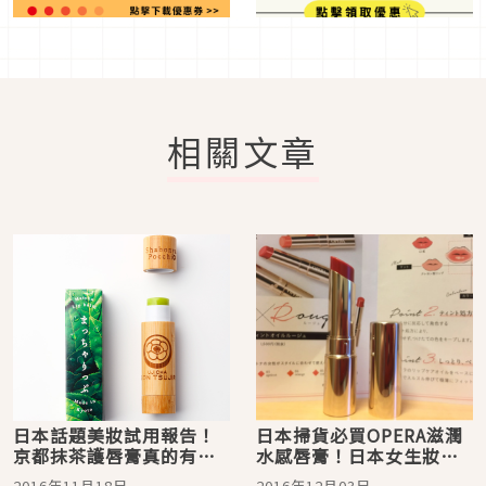
相關文章
日本話題美妝試用報告！
日本掃貨必買OPERA滋潤
京都抹茶護唇膏真的有抹
水感唇膏！日本女生妝點
茶香！
自然小性感的秘密
2016年11月18日
2016年12月03日