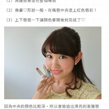
（1）將護唇膏塗在整個嘴唇
（2）像畫♡形狀一般，在嘴唇中央塗上紅色唇彩！
（3）上下唇抿一下讓顏色暈開後就完成了♡
因為中央的顏色比較深，所以會營造出漂亮的漸層唇