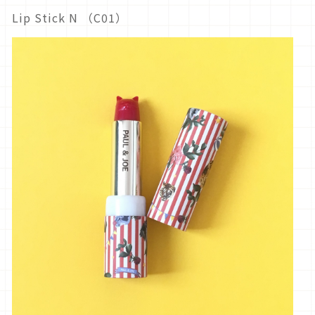
Lip Stick N （C01）