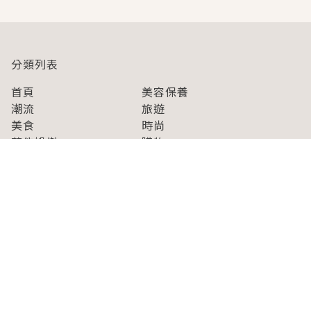
分類列表
首頁
美容保養
潮流
旅遊
美食
時尚
藝能娛樂
購物
關於Japaholic
關於我們
免責事項
寫手招募
Japaholic Girls招募
廣告、合作洽談
關鍵字列表
お問い合わせ