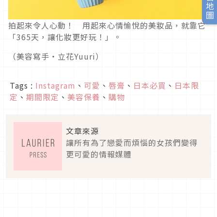
旅日地圖
拍起來令人心動！ 用起來心情愉悅的美妝品，就靠它
「365天，讓化妝更好玩！」。
（美容寫手・立花Yuuri）
Tags :
Instagram
、
可愛
、
唇膏
、
日本必買
、
日本限
定
、
期間限定
、
美容保養
、
購物
文章來源
讓所有為了戀愛而煩惱的女孩們變得
更可愛的情報媒體