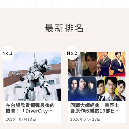
最新排名
No.
1
No.
2
在台場欣賞鋼彈最後的
回顧大師經典！東野圭
機會！「DiverCity
吾原作改編的10部日本
Tokyo Plaza」搭船、
影視作品推薦
2026年07月13日
2026年07月28日
購物、美食及夜景，一
次全體驗