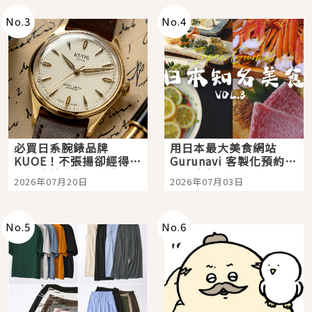
No.
3
No.
4
必買日系腕錶品牌
用日本最大美食網站
KUOE！不張揚卻經得起
Gurunavi 客製化預約九
時間洗鍊的經典之作五
大都市餐廳，打造專屬
2026年07月20日
2026年07月03日
選
美食體驗！
No.
5
No.
6