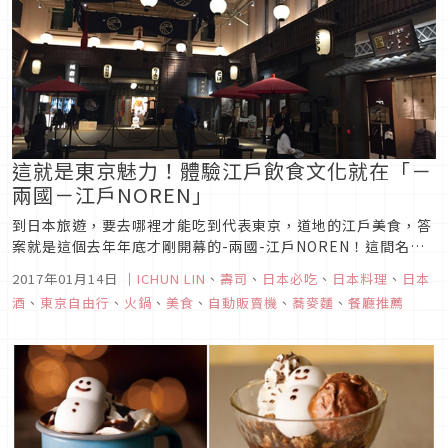
這就是東京魅力！體驗江戶飲食文化就在「－
兩國－江戶NOREN」
到日本旅遊，要去哪裡才能吃到代表東京，道地的江戶美食，答
案就是這個去年年底才剛開幕的-兩國-江戶NOREN！這間名叫-
兩國-江戶NOREN的複合式美食廣場，是將舊的兩國車站，外表
2017年01月14日
｜
ICHUN LIN
、
壽司
、
日本必吃
、
日本料理
、
日本
重新再現當時的風貌，裡面則是集結了12間代表性的餐廳，等著
酒
、
東京自由行
、
火鍋
、
美食
、
自動販賣機
、
蕎麥麵
、
餐廳推薦
大家來體驗江戶的飲食文化。