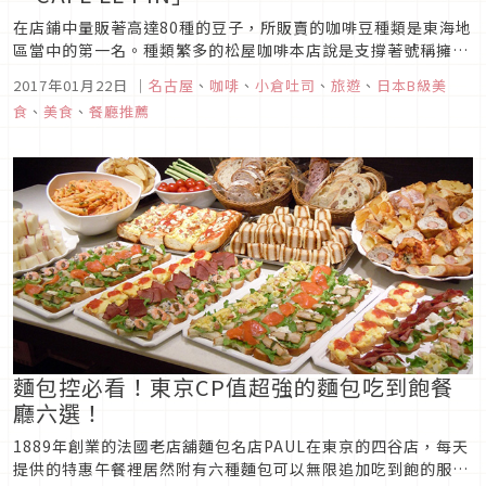
在店鋪中量販著高達80種的豆子，所販賣的咖啡豆種類是東海地
區當中的第一名。種類繁多的松屋咖啡本店說是支撐著號稱擁有
全國第2多喫茶店的喫茶王國・愛知縣的咖啡文化也不為過吧。
2017年01月22日
｜
名古屋
、
咖啡
、
小倉吐司
、
旅遊
、
日本B級美
而松屋咖啡本店不只有販賣咖啡豆而已，也有開設和店面一起經
食
、
美食
、
餐廳推薦
營的咖啡廳，都可以喝得到量販咖啡豆所沖泡的咖啡唷。
麵包控必看！東京CP值超強的麵包吃到飽餐
廳六選！
1889年創業的法國老店舖麵包名店PAUL在東京的四谷店，每天
提供的特惠午餐裡居然附有六種麵包可以無限追加吃到飽的服