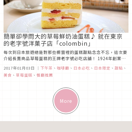
簡單卻學問大的草莓鮮奶油蛋糕♪ 就在東京
的老字號洋菓子店「colombin」
每次到日本旅遊總是對那些櫥窗裡的蛋糕甜點念念不忘，這次要
介紹長賣商品草莓蛋糕的王牌老字號必吃店舖！ 1924年創業的
老字號洋菓子店colombin（コロンバン）。是最早於日本供應
2017年01月03日
｜
下午茶
、
咖啡廳
、
日本必吃
、
日本限定
、
甜點
、
正統法國甜點的洋菓子製造商。
美食
、
草莓蛋糕
、
餐廳推薦
More