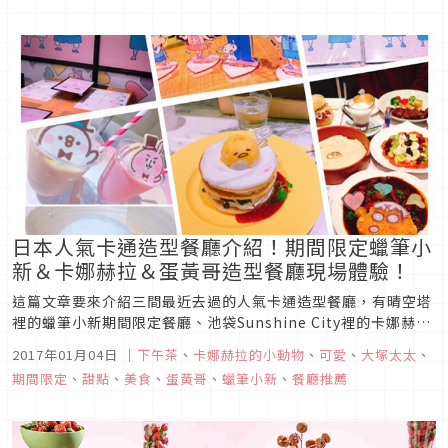
日本人氣卡通造型餐廳介紹！期間限定蠟筆小
新＆卡娜赫拉＆蛋黃哥造型餐廳現場體驗！
這篇文章要來介紹三間最近去過的人氣卡通造型餐廳，有晴空塔
裡的蠟筆小新期間限定餐廳、池袋Sunshine City裡的卡娜赫拉
展覽與咖啡館和池袋西武百貨裡的蛋黃哥咖啡廳，希望可以把他
2017年01月04日
｜
下午茶
、
卡娜赫拉的小動物
、
可愛
、
大塚太太
、
們療癒十足、可愛度破表的現場實況與餐飲體驗在這裡跟大家分
期間限定
、
甜點
、
美食
、
蛋黃哥
、
蠟筆小新
、
餐廳推薦
享。