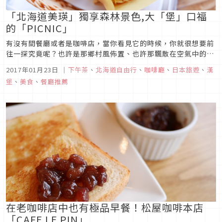
「北海道美瑛」獨享森林景色,大「堡」口福
的「PICNIC」
有沒有間餐廳或者是咖啡店，當你看見它的時候，你就很想要前
往一探究竟呢？也許是那鄉村風佈置、也許那飄散在空氣中的咖
啡香，像是引著你想要前往呢？位於北海道美瑛的Picnic就是這
2017年01月23日
｜
下午茶
、
北海道自由行
、
咖啡廳
、
日本旅遊
、
漢
樣一間具有獨特魅力的咖啡廳!就在大馬路旁卻擁有座落森林內
堡
、
美食
、
餐廳推薦
的自然美景、只要掏出一個硬幣就能享受手工製作佳餚，夏冬兩
季的氛圍截然不...
在老咖啡店中也有極品早餐！松屋咖啡本店
「CAFE LE PIN」