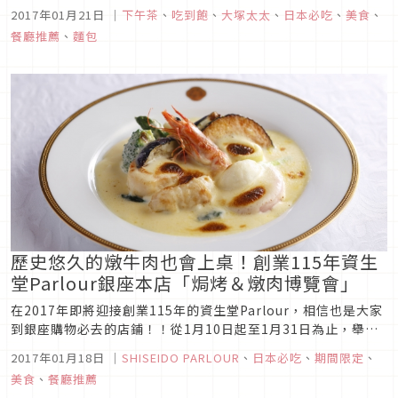
務，任誰聽了都會覺得超值無比。名店的麵包加上附上新鮮有機
2017年01月21日
｜
下午茶
、
吃到飽
、
大塚太太
、
日本必吃
、
美食
、
沙拉的五種美味午餐選擇，服務人員會在現場隨時運送剛出爐的
餐廳推薦
、
麵包
麵包到桌邊服務，優雅舒適的空間，讓吃到飽變得有質感起來。
歷史悠久的燉牛肉也會上桌！創業115年資生
堂Parlour銀座本店「焗烤＆燉肉博覽會」
在2017年即將迎接創業115年的資生堂Parlour，相信也是大家
到銀座購物必去的店鋪！！從1月10日起至1月31日為止，舉辦
慣例的「焗烤＆燉肉博覽會」，來為這值得紀念的一年揭開序
2017年01月18日
｜
SHISEIDO PARLOUR
、
日本必吃
、
期間限定
、
幕。
美食
、
餐廳推薦