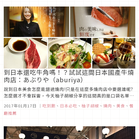
到日本還吃牛角嗎！？試試這間日本國產牛燒
肉店：あぶりや（aburiya）
說到日本美食怎麼能錯過燒肉!只是在這麼多燒肉店中要選誰呢?
怎麼選才不會踩雷，今天柚子胡椒分享的這間真的是口袋名單，
它不像外面有些燒肉店只限時90分鐘，這間店是限時120分鐘吃
2017年01月17日
｜
吃到飽
、
日本必吃
、
柚子胡椒
、
燒肉
、
美食
、
餐
到飽，且肉的品質很好、熟食精緻、甜點也很用心，柚子胡椒吃
廳推薦
過這間燒肉後，就不曾再踏進其他燒肉吃到飽了。