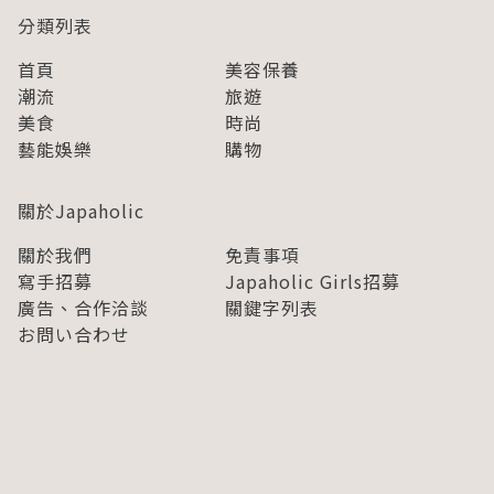
分類列表
首頁
美容保養
潮流
旅遊
美食
時尚
藝能娛樂
購物
關於Japaholic
關於我們
免責事項
寫手招募
Japaholic Girls招募
廣告、合作洽談
關鍵字列表
お問い合わせ