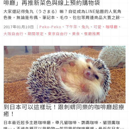
啡廳」再推新菜色與線上預約購物袋
大家還記得兔丸（うさまる）嘛？自從成為LINE貼圖的人氣角
色後，無論是布偶、筆記本、毛巾、包包等周邊商品大賣之餘，
去年期間限定的兔丸咖啡廳「USAMARU CAFÉ」也是相當受到
2017年01月10日
｜
Peko-Peko
、
下午茶
、
兔丸
、
可愛
、
咖啡廳
、
粉絲們的歡迎！
大阪自由行
、
期間限定
、
東京自由行
、
美食
、
餐廳推薦
到日本可以這樣玩！跟刺蝟同樂的咖啡廳超療
癒！
日本最近超多主題咖啡廳，舉凡貓咖啡、鸚鵡咖啡、貓頭鷹咖
啡…，不過各種可以與動物一起同樂的咖啡廳裡，最近在日本人