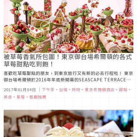
被草莓香氣所包圍！東京御台場希爾頓的各式
草莓甜點吃到飽！
喜歡吃草莓甜點的朋友，到東京旅行又有新的必去行程啦！ 東京
御台場希爾頓於2016年年底新開幕的SEASCAPE TERRACE
DINING所展開『Strawberry Forest～被草苺的香氣所包圍』
2017年01月04日
｜
下午茶
、
台場
、
咪呀
、
東京希爾頓酒店
、
甜點
、
為主題的午茶甜點吃到飽。
美食
、
草莓
、
餐廳推薦