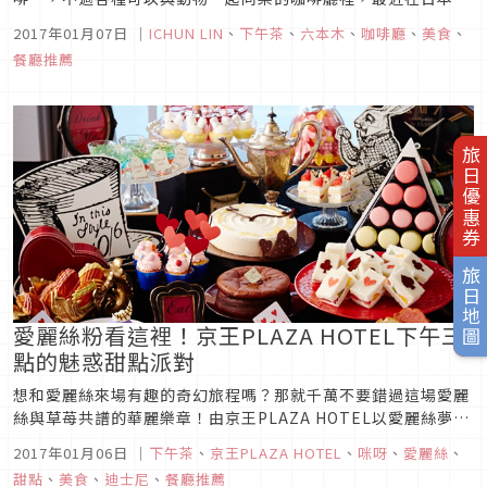
氣最旺的，就屬刺蝟咖啡了。
2017年01月07日
｜
ICHUN LIN
、
下午茶
、
六本木
、
咖啡廳
、
美食
、
餐廳推薦
旅日優惠券
旅日地圖
愛麗絲粉看這裡！京王PLAZA HOTEL下午三
點的魅惑甜點派對
想和愛麗絲來場有趣的奇幻旅程嗎？那就千萬不要錯過這場愛麗
絲與草苺共譜的華麗樂章！由京王PLAZA HOTEL以愛麗絲夢遊
仙境為主題企劃出『三點的甜點派對』將1月份限定的草苺餐點
2017年01月06日
｜
下午茶
、
京王PLAZA HOTEL
、
咪呀
、
愛麗絲
、
也加入其中，使派對更是大大增加了豪華度與可看性！
甜點
、
美食
、
迪士尼
、
餐廳推薦