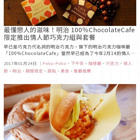
最懂戀人的滋味！明治 100％ChocolateCafe
限定推出情人節巧克力組與套餐
早已是巧克力代名詞的明治巧克力，旗下的明治巧克力咖啡廳
「100％ChocolateCafe」當然早已經為了今年2月14的情人節
做好了萬全的準備！
2017年01月24日
｜
Peko-Peko
、
下午茶
、
咖啡廳
、
巧克力
、
情人
節
、
明治
、
期間限定
、
甜點
、
美食
、
餐廳推薦