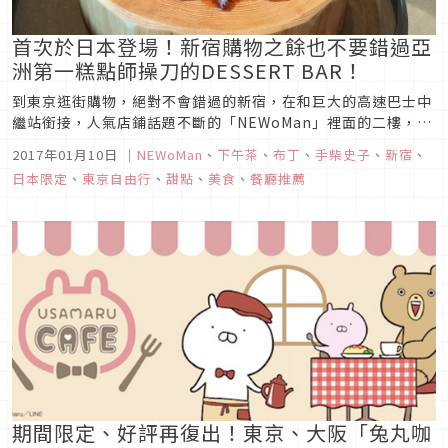
首次於日本登場！新宿購物之餘也不要錯過亞
洲第一糕點師操刀的DESSERT BAR！
到東京逛街購物，絕對不會錯過的新宿，在和巨大的高速巴士中
繼站銜接，人氣店鋪話題不斷的「NEWoMan」裡面的二樓，出
現了「JANICE WONG DESSERT BAR」，只要從從新宿站的
2017年01月10日
｜
NEWoMan
、
下午茶
、
布丁
、
手柴史子
、
新宿
、
新南口出站，馬上就到的了。
日本限定
、
東京自由行
、
甜點
、
美食
、
餐廳推薦
期間限定、好評再復出！東京、大阪「兔丸咖