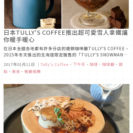
日本TULLY'S COFFEE推出超可愛雪人拿鐵讓
你暖手暖心
在日本全國各地都有許多分店的連鎖咖啡廳TULLY'S COFFEE，
2015年冬天推出的北海道限定販售的「TULLY'S SNOWMAN
LATTE」雪人拿鐵大受好評，2016擴大到東北地區也有販售，
2017年01月11日
｜
Tully's Coffee
、
下午茶
、
咖啡
、
咖啡廳
、
甜
直到今年，終於日本全國店鋪都喝的到啦！！！除了拿鐵外還新
點
、
美食
、
餐廳推薦
推出阿法奇朵可以享受冰淇淋的滋味。