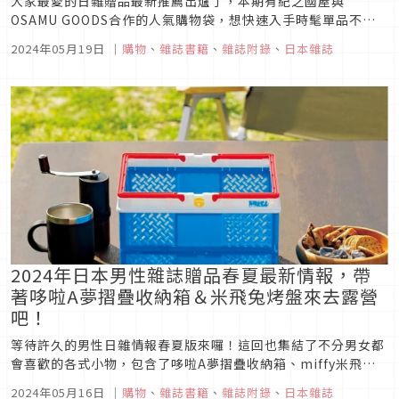
大家最愛的日雜贈品最新推薦出爐了，本期有紀之國屋與
OSAMU GOODS合作的人氣購物袋，想快速入手時髦單品不容
錯過。另外還有這個季節很需要的SNIDEL HOME保冷袋與
2024年05月19日
｜
購物
、
雜誌書籍
、
雜誌附錄
、
日本雜誌
HELLO KITTY聯名髮圈＆收納包組，兼具可愛和實用的好物都
在這裡一次幫你整理介紹，務必一定要認真看到最後哦！
2024年日本男性雜誌贈品春夏最新情報，帶
著哆啦A夢摺疊收納箱＆米飛兔烤盤來去露營
吧！
等待許久的男性日雜情報春夏版來囉！這回也集結了不分男女都
會喜歡的各式小物，包含了哆啦A夢摺疊收納箱、miffy米飛兔
圓形烤盤，與適合戶外活動的休閒機能包款可以入手，豐富程度
2024年05月16日
｜
購物
、
雜誌書籍
、
雜誌附錄
、
日本雜誌