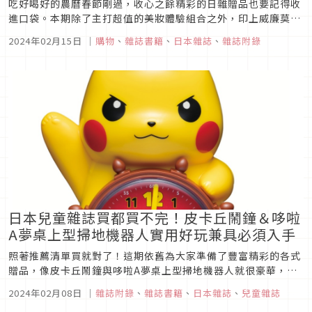
吃好喝好的農曆春節剛過，收心之餘精彩的日雜贈品也要記得收
進口袋。本期除了主打超值的美妝體驗組合之外，印上威廉莫里
斯極具代表的《草莓小偷》圖案修容組，還有與人氣沙龍合作的
2024年02月15日
｜
購物
、
雜誌書籍
、
日本雜誌
、
雜誌附錄
電氣按摩梳都是能讓人美麗升級的好幫手，透過這些好物慢慢恢
復到放縱前的良好狀態，尤其是特別搶手的那幾本，想獲得手腳
就要快囉！ 1. ...
日本兒童雜誌買都買不完！皮卡丘鬧鐘＆哆啦
A夢桌上型掃地機器人實用好玩兼具必須入手
照著推薦清單買就對了！這期依舊為大家準備了豐富精彩的各式
贈品，像皮卡丘鬧鐘與哆啦A夢桌上型掃地機器人就很豪華，
NTT東日本公共電話遊戲也相當有趣，其他像麵包超人烤吐司或
2024年02月08日
｜
雜誌附錄
、
雜誌書籍
、
日本雜誌
、
兒童雜誌
是拉麵屋看起來都好好玩，充滿巧思的玩具贈品家裡小朋友肯定