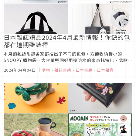
日本雜誌贈品2024年4月最新情報！你缺的包
都在這期雜誌裡
本月的雜誌附錄各家都推出了不同的包包，方便收納折小的
SNOOPY 購物袋、大容量堅固好用還防水的米奇托特包、北歐知
名品牌 ARBIA 的經典造型保冷袋、MOOMIN 慕敏家族小不點圖
2024年04月04日
｜
購物
、
雜誌書籍
、
日本書籍
、
日本雜貨
案的旅行收納袋，各種不重複的包款讓人每個都想收，快來看看
本期雜誌們還有哪些好康吧！