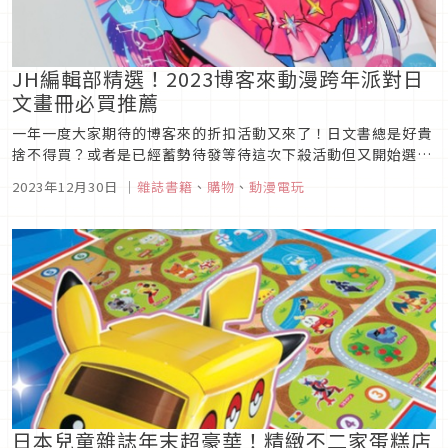
JH編輯部精選！2023博客來動漫跨年派對日
文畫冊必買推薦
一年一度大家期待的博客來的折扣活動又來了！日文書總是好貴
捨不得買？或者是已經蓄勢待發等待這次下殺活動但又開始選擇
障礙的朋友這次不妨來看看Japaholic編輯部的開箱精選再來決
2023年12月30日
｜
雜誌書籍
、
購物
、
動漫電玩
定這次該買哪些回家收藏喔！ 最終幻想16 FF16遊戲公式畫集
《最終幻想 16》可以說是今年最紅的...
日本兒童雜誌年末超豪華！精緻不二家蛋糕店