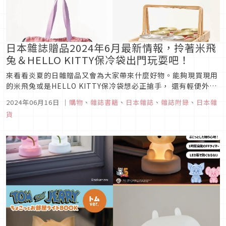
日本雜誌贈品2024年6月最新情報，拎著米飛
兔＆HELLO KITTY保冷袋出門玩耍吧！
來看看炎夏的日雜贈品又會為大家帶來什麼好物。能夠現買現用
的米飛兔或是HELLO KITTY保冷袋想必正搶手， 還有輕便外出
時需要的多款可收納式托特包則是時髦又方便，夏日更得注重的
2024年06月16日
｜
購物
、
雜誌書籍
、
日本雜誌
、
雜誌附錄
、
日本雜
毛孔清潔與修容組合也一樣都不少，跟著清單買一起為夏天做好
貨
準備！