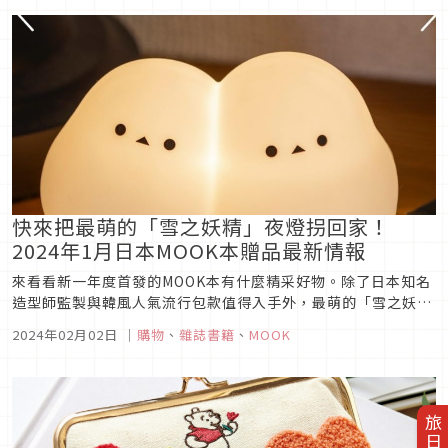
會喜歡，看完文章就趕緊結帳去吧！
快來把最萌的「雪之妖精」夜燈拐回家！
2024年1月日本MOOK本贈品最新情報
來看看新一年度首發的MOOK本有什麼精采好物。除了日本知名
造型師監製與韓風人氣流行包款值得入手外，最萌的「雪之妖
精」造型夜燈，還有毛茸茸的拉拉熊收納包也都是療癒系的心頭
2024年02月02日
｜
購物
、
雜誌書籍
、
MOOK
好，貓咪巧克力風彩妝盤更是讓人直呼捨不得用，想知道還有哪
些好東西就趕緊看下去吧！