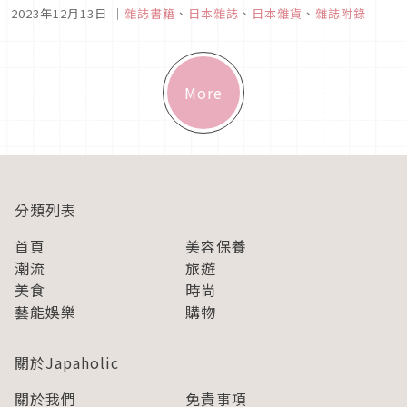
課才不會錯過必買好物。像是新一年度的月曆，流行與可愛收納
2023年12月13日
｜
雜誌書籍
、
日本雜誌
、
日本雜貨
、
雜誌附錄
包款，小巧實用的文具外加超大方的美妝體驗組合通通都在這
裡，馬上一起把喜歡的通通加到購物車送到身邊吧！
More
分類列表
首頁
美容保養
潮流
旅遊
美食
時尚
藝能娛樂
購物
關於Japaholic
關於我們
免責事項