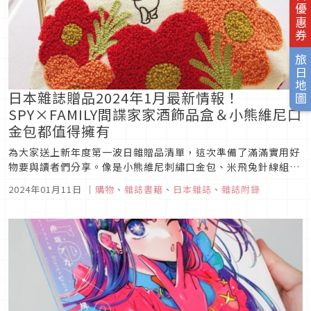
旅日優惠券
旅日地圖
日本雜誌贈品2024年1月最新情報！
SPY×FAMILY間諜家家酒飾品盒＆小熊維尼口
金包都值得擁有
為大家送上新年度第一波日雜贈品清單，這次準備了滿滿實用好
物要與讀者們分享。像是小熊維尼刺繡口金包、米飛兔針線組，
外加上《SPY×FAMILY間諜家家酒》收納盒、震動按摩球與超值
2024年01月11日
｜
購物
、
雜誌書籍
、
日本雜誌
、
雜誌附錄
美妝體驗都非常吸引人，買了絕不會白費，因數量有限喜歡的請
務必要把握，想知道更多日本好物鎖定JH準沒錯！