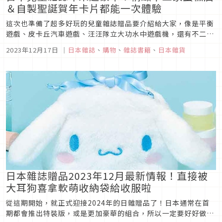
＆自製聖誕賀年卡片都能一次體驗
這次也準備了超多好玩的兒童雜誌贈品要介紹給大家，像是平衡
遊戲、皮卡丘汽車遊戲、汪汪隊立大功水中遊戲機，還有不二家
蛋糕店、壓克力手燈描繪組和自製轉印機可以體驗，種類豐富又
2023年12月17日
｜
日本雜誌
、
購物
、
雜誌書籍
、
日本雜貨
多樣化，肯定能找到小朋友會喜歡的玩具，當成聖誕禮物贈送也
是很棒的選擇呢！
日本雜誌贈品2023年12月最新情報！直接被
大耳狗喜拿軟萌收納袋給收服啦
從這期開始，就正式迎接2024年的日雜贈品了！日本通常在首
期都會推出特裝版，或是更加豪華的組合，所以一定要好好做功