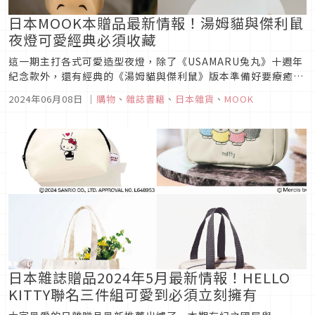
日本MOOK本贈品最新情報！湯姆貓與傑利鼠
夜燈可愛經典必須收藏
這一期主打各式可愛造型夜燈，除了《USAMARU兔丸》十週年
紀念款外，還有經典的《湯姆貓與傑利鼠》版本準備好要療癒大
家。其他包含了輕便時髦的手機斜背包、流行小包和精緻好看的
2024年06月08日
｜
購物
、
雜誌書籍
、
日本雜貨
、
MOOK
化妝包也都很值得入手，而且數量都剩下不多，請直接點開連結
結帳才不會搶輸別人唷！
日本雜誌贈品2024年5月最新情報！HELLO
KITTY聯名三件組可愛到必須立刻擁有