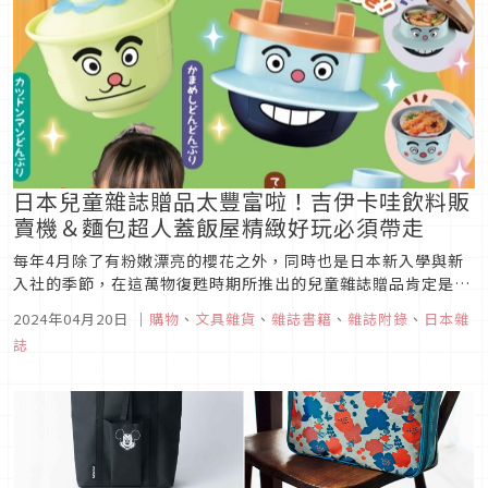
日本兒童雜誌贈品太豐富啦！吉伊卡哇飲料販
賣機＆麵包超人蓋飯屋精緻好玩必須帶走
每年4月除了有粉嫩漂亮的櫻花之外，同時也是日本新入學與新
入社的季節，在這萬物復甦時期所推出的兒童雜誌贈品肯定是豐
富又精采。像是超人氣的汪汪隊立大功夾夾樂，麵包超人麵包坊
2024年04月20日
｜
購物
、
文具雜貨
、
雜誌書籍
、
雜誌附錄
、
日本雜
或是蓋飯屋也都能提供相當有趣的體驗。更不用說吉伊卡哇飲料
誌
販賣機又該有多吸引人，做好心理準備的話就一起來看這期的兒
童雜誌贈品清單吧！