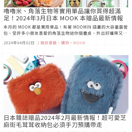
嚕嚕米、角落生物等實用單品讓你買得超滿
足！2024年3月日本 MOOK 本贈品最新情報
本月的 MOOK 都是實用單品！有著 MOOMIN 插畫的大容量露營
包、受許多小朋友喜愛的角落生物迷你摺疊桌、外出好攜帶又好
拍的小鯊魚、能做出不二家蛋糕店經典蛋糕的黏土組以及 BT21
2024年04月02日
｜
雜誌書籍
、
購物
、
MOOK
可愛迷你錢包。精選 MOOK 實用單品讓你買得滿足又不浪費
錢！
日本雜誌贈品2024年2月最新情報！超可愛芝
麻街毛茸茸收納包必須手刀預購帶走