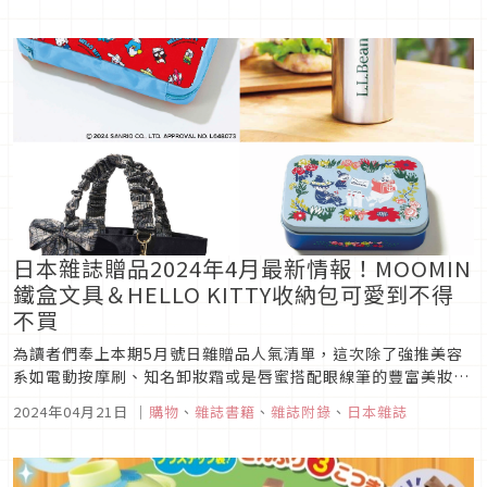
可一點都不會輸給日雜與MOOK本，喜歡在雜誌贈品中挖寶的朋
友們請千萬別錯過。 1. smart 2024年4月號 ■ 封面：...
日本雜誌贈品2024年4月最新情報！MOOMIN
鐵盒文具＆HELLO KITTY收納包可愛到不得
不買
為讀者們奉上本期5月號日雜贈品人氣清單，這次除了強推美容
系如電動按摩刷、知名卸妝霜或是唇蜜搭配眼線筆的豐富美妝組
合，慕敏家族鐵盒文具組和三麗鷗家族收納包也可愛到必須擁
2024年04月21日
｜
購物
、
雜誌書籍
、
雜誌附錄
、
日本雜誌
有，另有托特包與愛心吊飾的包款可以挑選，想知道更多好康贈
品就務必要看到最後！