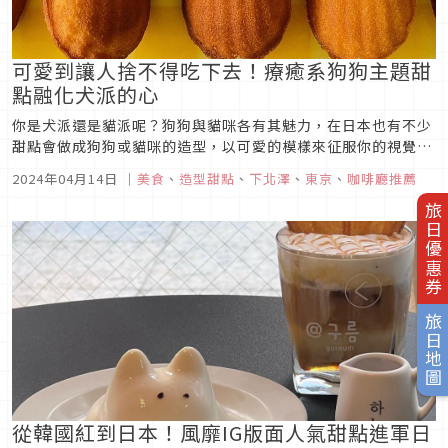
可愛到讓人捨不得吃下去！療癒系狗狗主題甜
點融化犬派的心
你是犬派還是貓派呢？狗狗與貓咪各有其魅力，在日本也有不少
甜點會做成狗狗或貓咪的造型，以可愛的模樣來征服你的視覺與
味蕾。本次就要來為你介紹三家甜點店／甜點工作室，特別推出
2024年04月14日
｜
美食
、
造型甜點
、
下北澤
、
東京
、
咖啡廳推薦
以狗狗為造型的「犬系甜點」，狗狗控可千萬別錯過！
旅日優惠券
旅日地圖
從韓國紅到日本！風靡IG版面人氣甜點進軍日