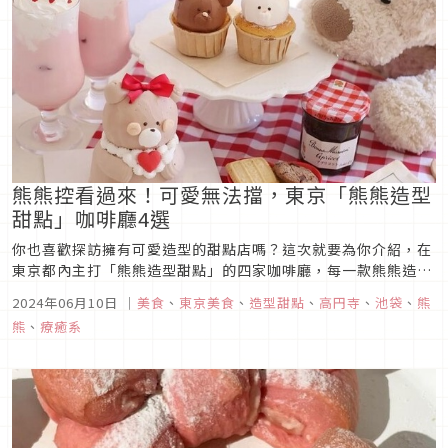
熊熊控看過來！可愛無法擋，東京「熊熊造型
甜點」咖啡廳4選
你也喜歡探訪擁有可愛造型的甜點店嗎？這次就要為你介紹，在
東京都內主打「熊熊造型甜點」的四家咖啡廳，每一款熊熊造型
甜點都超級療癒，看了都讓人直呼「怎麼捨得吃！」，從視覺與
2024年06月10日
｜
美食
、
東京美食
、
造型甜點
、
高円寺
、
池袋
、
熊
味覺狙擊甜點控與熊熊控的心。
熊
、
療癒系