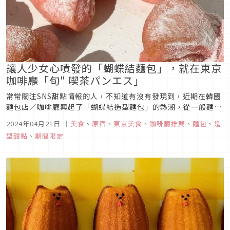
讓人少女心噴發的「蝴蝶結麵包」，就在東京
咖啡廳「旬" 喫茶パンエス」
常常關注SNS甜點情報的人，不知道有沒有發現到，近期在韓國
麵包店／咖啡廳興起了「蝴蝶結造型麵包」的熱潮，從一般麵包
到可頌麵包等，全都變成可愛的蝴蝶結，吸引不少人排隊嘗鮮。
2024年04月21日
｜
美食
、
原宿
、
東京美食
、
咖啡廳推薦
、
麵包
、
造
而現在日本也能吃到韓國這款爆紅的「蝴蝶結麵包」啦～就在位
型甜點
、
期間限定
於東京明治神宮前的咖啡廳「旬" 喫茶パンエス」，想要一嚐蝴
蝶結麵包的人，可...