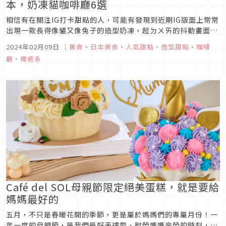
本，奶凍貓咖啡廳6選
相信有在關注IG打卡甜點的人，可能有發現到近期IG版面上常常
出現一款長得像貓又像兔子的造型奶凍，超ㄉㄨㄞ的抖動畫面，
看起來十分療癒。而事實上這是一款從韓國咖啡廳紅遍社群的甜
2024年02月09日
｜
美食
、
日本美食
、
人氣甜點
、
造型甜點
、
咖啡
點，近期這款甜點的熱潮也燒到日本去，最近在日本也紛紛出現
廳
、
療癒系
販售這款抖動貓咪／兔子奶凍的咖啡廳，想在日本 品嚐這款超人
氣打卡甜點的人...
Café del SOL母親節限定絕美蛋糕，就是要給
媽媽最好的
五月，不只是春暖花開的季節，更是屬於媽媽們的專屬月份！一
年一度的母親節，是我們最好表達愛、慰勞媽媽辛勞的時刻，而