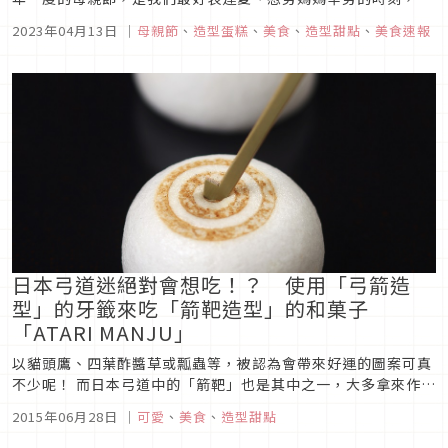
身為最懂女人心的甜點品牌Café del SOL當然不能錯過～
2023年04月13日
｜
母親節
、
造型蛋糕
、
美食
、
造型甜點
、
美食速報
日本弓道迷絕對會想吃！？ 使用「弓箭造
型」的牙籤來吃「箭靶造型」的和菓子
「ATARI MANJU」
以貓頭鷹、四葉酢醬草或瓢蟲等，被認為會帶來好運的圖案可真
不少呢！ 而日本弓道中的「箭靶」也是其中之一，大多拿來作為
中大獎（好運來）的象徵。聽說有一種「箭靶」造型的和菓子，
2015年06月28日
｜
可愛
、
美食
、
造型甜點
將於9月1日（二）起，在滋賀縣大津市的叶匠壽庵「長壽生之
里」中開始販賣。拿著做成「弓箭造型」的牙籤來吃點心，弓道