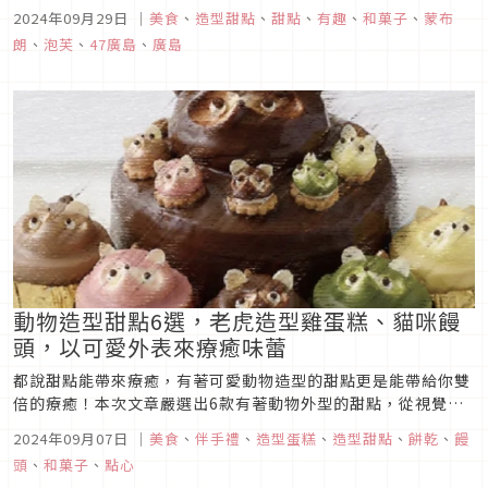
推出了許多富有特色的和菓子／甜點，本次要來介紹的，便是旗
2024年09月29日
｜
美食
、
造型甜點
、
甜點
、
有趣
、
和菓子
、
蒙布
下所推出的「擬真系甜點」（そっくりスイーツ），這系列甜點
朗
、
泡芙
、
47廣島
、
廣島
最大的特色，就是把各個甜點做成特色小吃或是其他餐點的外
型，讓人傻傻分不出這究...
動物造型甜點6選，老虎造型雞蛋糕、貓咪饅
頭，以可愛外表來療癒味蕾
都說甜點能帶來療癒，有著可愛動物造型的甜點更是能帶給你雙
倍的療癒！本次文章嚴選出6款有著動物外型的甜點，從視覺與
味覺為你帶來滿滿的療癒好心情。
2024年09月07日
｜
美食
、
伴手禮
、
造型蛋糕
、
造型甜點
、
餅乾
、
饅
頭
、
和菓子
、
點心