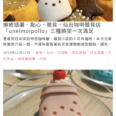
療癒插畫、點心、雜貨，仙台咖啡雜貨店
「unelmoipollo」三種願望一次滿足
喜愛到日本探訪特色咖啡廳、雜貨小店的人可有福啦！本次文章
就要來介紹一間，不僅有販售著各式各樣療癒造型甜點，還充滿
了店家手繪插畫以及手作雜貨的咖啡雜貨店「ウネルモイポッ
2024年11月11日
｜
美食
、
仙台
、
宮城縣
、
造型甜點
、
日本插畫
、
手
ロ」（以下稱：unelmoipollo），來到日本東北的仙台遊玩
作商品
、
咖啡廳推薦
、
可愛
時，可別錯過探訪這家寶藏店鋪的好機會。