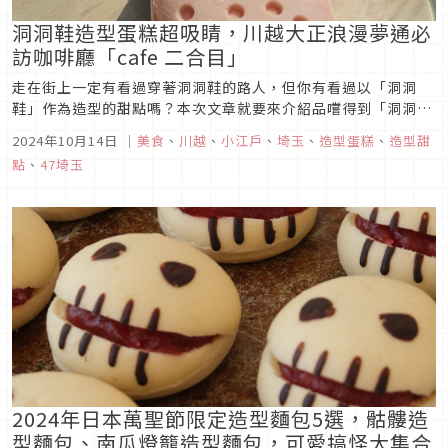
洞洞鞋造型蛋糕超吸睛，川越大正浪漫夢通必
訪咖啡廳「cafe 二合目」
走在街上一定有看過穿著洞洞鞋的路人，但你有看過以「洞洞
鞋」作為造型的甜點嗎？本次文章就要來介紹品嚐得到「洞洞鞋
造型蛋糕」、「刺蝟可麗餅」等SNS上爆紅打卡甜點的咖啡廳
2024年10月14日
｜
美食
、
川越
、
小江戶
、
埼玉
、
造型蛋糕
、
造型甜
「cafe二合目」，來到小江戶「川越」觀光時，不妨順道走一趟
點
、
47埼玉
這家咖啡廳吧！
2024年日本萬聖節限定造型麵包5選，骷髏造
型麵包、南瓜燈籠造型麵包，可愛搞怪大集合