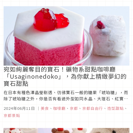
宛如絢麗奪目的寶石！礦物系甜點咖啡廳
「Usaginonedoko」，為你獻上精緻夢幻的
寶石甜點
在日本有種色澤晶瑩剔透、彷彿寶石一般的糖果「琥珀糖」，而
除了琥珀糖之外，你是否有看過外型如同水晶、大理石、紅寶石
等礦物的造型甜點呢？如果你也對如同寶石礦物般的甜點有興趣
2024年06月11日
｜
美食
、
咖啡廳
、
京都
、
京都自由行
、
造型甜點
、
的話，那就到位於京都的咖啡廳「Usaginonedoko」（ウサギ
京都景點
ノネドコ）來吧！在這裡你能夠品嘗到各式各樣打造成寶石礦物
般的精緻甜...