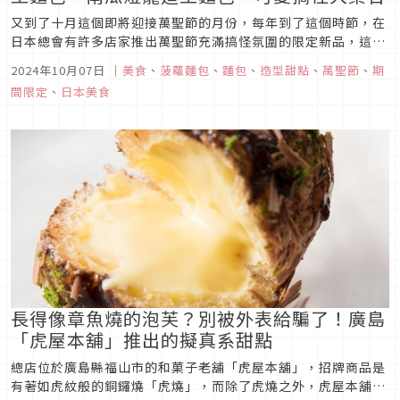
又到了十月這個即將迎接萬聖節的月份，每年到了這個時節，在
日本總會有許多店家推出萬聖節充滿搞怪氛圍的限定新品，這次
的文章要為各位介紹5家日本麵包店／烘焙坊所推出的萬聖節造
2024年10月07日
｜
美食
、
菠蘿麵包
、
麵包
、
造型甜點
、
萬聖節
、
期
型麵包，一起來看看有哪些充滿萬聖節氛圍的搞怪造型吧！
間限定
、
日本美食
長得像章魚燒的泡芙？別被外表給騙了！廣島
「虎屋本舖」推出的擬真系甜點
總店位於廣島縣福山市的和菓子老舖「虎屋本舖」，招牌商品是
有著如虎紋般的銅鑼燒「虎燒」，而除了虎燒之外，虎屋本舖還