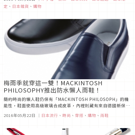
『星空信封』。
定
、
日本雜貨
、
購物
梅雨季就穿這一雙！MACKINTOSH
PHILOSOPHY推出防水懶人雨鞋！
簡約時尚的懶人鞋仍保有「MACKINTOSH PHILOSOPH」的機
能性，鞋面使用高級玻璃合成皮革，內裡則藏有來自德國新保適
公司，軍用及登山用的透溼防水素材，具有阻擋鞋子進水的雨鞋
2016年05月22日
｜
日本流行
、
時尚
、
穿搭
、
購物
、
雨鞋
功能。