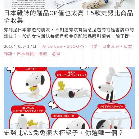
日本雜誌的贈品CP值也太高！5款史努比商品
全收集
有到過日本旅遊的朋友，不知道有沒有留意過超商或是書店中的
雜誌？一般的女性雜誌每個月都會搭配贈品吸引讀者，除了提
袋、美妝試用品等常見贈品外，偶爾可以看到贈品比雜誌本身價
2016年05月17日
｜
Alice Lee
、
SNOOPY
、
可愛
、
日本文具
、
日本
值更高的情況，InRed六月號，就是小編近期看到最超值的一本
雜誌
、
日本雜貨
、
潮流
、
購物
雜誌！
史努比V.S兔兔熊大杯緣子，你選哪一個？