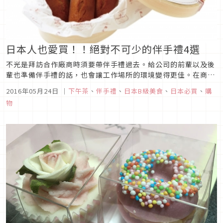
日本人也愛買！！絕對不可少的伴手禮4選
不光是拜訪合作廠商時須要帶伴手禮過去。給公司的前輩以及後
輩也準備伴手禮的話，也會讓工作場所的環境變得更佳。在商業
場合上說到伴手禮的話，常常想到的對象就是合作廠商。然而，
2016年05月24日
｜
下午茶
、
伴手禮
、
日本B級美食
、
日本必買
、
購
若為公司的前輩以及同事、後輩們也帶些伴手禮過去的話，既會
物
緩和氣氛，也往往可以讓之後的工作順利的進行。在此，就讓我
來介紹些想拿來送給同...