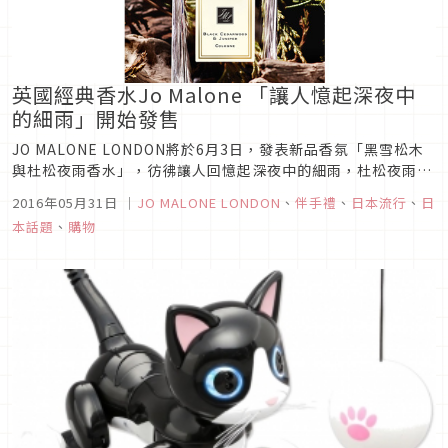
英國經典香水Jo Malone 「讓人憶起深夜中
的細雨」開始發售
JO MALONE LONDON將於6月3日，發表新品香氛「黑雪松木
與杜松夜雨香水」，彷彿讓人回憶起深夜中的細雨，杜松夜雨香
水具有魅惑般的小茴香以及胡椒等特殊香氣，喚起心中彷彿身處
2016年05月31日
｜
JO MALONE LONDON
、
伴手禮
、
日本流行
、
日
倫敦深夜的夜雨情景，最後以濃厚的雪松香氣做為結尾。摩登且
本話題
、
購物
都會的香氛。加上「青檸羅勒與柑橘浴油」這款帶著柑橘果香，
讓人不自...