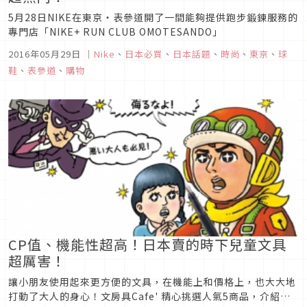
5月28日NIKE在東京・表參道開了一間能夠提供跑步鍛鍊服務的
專門店「NIKE+ RUN CLUB OMOTESANDO」
2016年05月29日
｜
Nike
、
日本必買
、
日本話題
、
時尚
、
東京
、
球
鞋
、
表參道
、
購物
CP值、機能性超高！日本賣的時下兒童文具
超厲害！
讓小朋友使用起來更方便的文具，在機能上和價格上，也大大地
打動了大人的身心！文房具Cafe' 精心挑選人氣5商品，介紹給