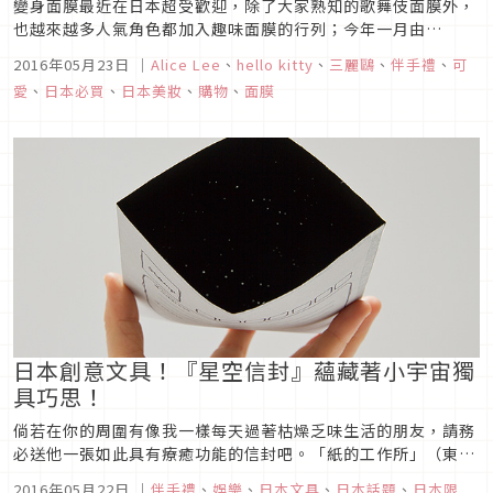
變身面膜最近在日本超受歡迎，除了大家熟知的歌舞伎面膜外，
也越來越多人氣角色都加入趣味面膜的行列；今年一月由
ASUNAROSYA所推出的一系列三麗鷗人氣角色面膜（蛋黃哥、
2016年05月23日
｜
Alice Lee
、
hello kitty
、
三麗鷗
、
伴手禮
、
可
布丁狗、HANGYODON）一上市就大受好評，日本AKB48指原
愛
、
日本必買
、
日本美妝
、
購物
、
面膜
莉乃還曾經在Skype上PO出敷著蛋黃哥面膜的趣味照片，引發
粉絲熱烈...
日本創意文具！『星空信封』蘊藏著小宇宙獨
具巧思！
倘若在你的周圍有像我一樣每天過著枯燥乏味生活的朋友，請務
必送他一張如此具有療癒功能的信封吧。「紙的工作所」（東京
都立川市）將於4月15日開始正式販售，這項商品的名稱就叫做
2016年05月22日
｜
伴手禮
、
娛樂
、
日本文具
、
日本話題
、
日本限