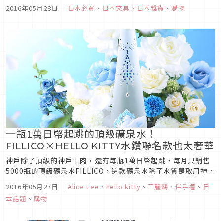
各位。
2016年05月28日
｜
日本必買
、
日本文具
、
日本雜貨
、
購物
一瓶1萬日幣起跳的頂級礦泉水！
FILLICO×HELLO KITTY水鑽聯名款也太奢華
神戶除了頂級的神戶牛肉，還有每瓶1萬日幣起跳，每月只銷售
5000瓶的頂級礦泉水FILLICO，這款礦泉水除了水質是取用神戶
地區低硬度的天然泉水外，最讓人印象深刻的就是瓶身設計，使
2016年05月27日
｜
Alice Lee
、
hello kitty
、
三麗鷗
、
伴手禮
、
日
用了磨砂玻璃與大量的施華洛世奇水鑽，是一款兼具收藏價值的
本話題
、
購物
頂級商品！