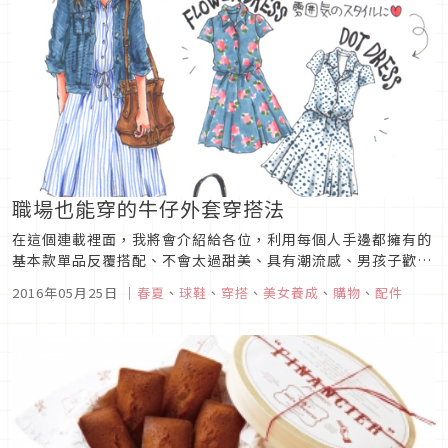
職場也能穿的牛仔外套穿搭法
在這個連載裡面，我將會介紹給各位，利用每個人手邊都擁有的
基本款單品反覆搭配、不會太過甜美、具有潮流感、男孩子歡迎
度超群，如此的最強穿搭。第７回合的這篇文章，是關於「活躍
2016年05月25日
｜
春夏
、
球鞋
、
穿搭
、
美女養成
、
購物
、
配件
度高到可說沒有單品是和它搭不起來的」之春季外衣・單寧外套
（牛仔外套）的穿搭方法。