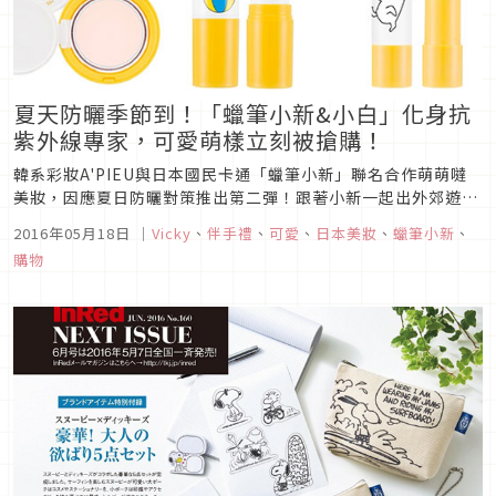
夏天防曬季節到！「蠟筆小新&小白」化身抗
紫外線專家，可愛萌樣立刻被搶購！
韓系彩妝A'PIEU與日本國民卡通「蠟筆小新」聯名合作萌萌噠
美妝，因應夏日防曬對策推出第二彈！跟著小新一起出外郊遊，
太陽再大也不怕！這次還跟小白和妮妮一起教大家「防曬」與
2016年05月18日
｜
Vicky
、
伴手禮
、
可愛
、
日本美妝
、
蠟筆小新
、
「補水」密技，可愛又實用的讓女孩們大喊「通通帶回家」！
購物