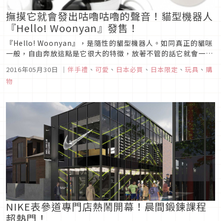
撫摸它就會發出咕嚕咕嚕的聲音！貓型機器人
『Hello! Woonyan』發售！
『Hello! Woonyan』，是隨性的貓型機器人。如同真正的貓咪
一般，自由奔放這點是它很大的特徵，放著不管的話它就會一個
人自己跑到任何地方，想說它終於回來了結果有時候它就給你跑
2016年05月30日
｜
伴手禮
、
可愛
、
日本必買
、
日本限定
、
玩具
、
購
來撒嬌，是個擁有隨性性格的孩子。正因為如此，它和目前為止
物
那些用遙控器來操作、或用聲音來下指令的那種機器人不一樣，
而是被定...
NIKE表參道專門店熱鬧開幕！晨間鍛鍊課程
超熱門！