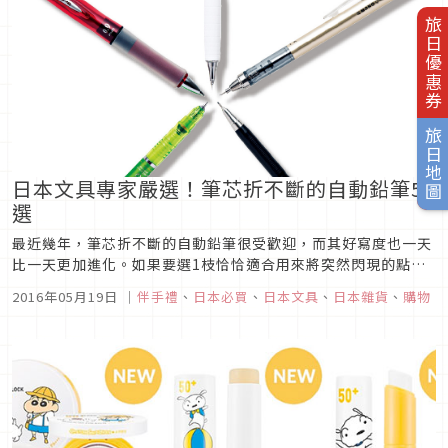
旅日優惠券
旅日地圖
日本文具專家嚴選！筆芯折不斷的自動鉛筆5
選
最近幾年，筆芯折不斷的自動鉛筆很受歡迎，而其好寫度也一天
比一天更加進化。如果要選1枝恰恰適合用來將突然閃現的點子
一口氣統整寫下來的自動鉛筆的話，要選哪款？
2016年05月19日
｜
伴手禮
、
日本必買
、
日本文具
、
日本雜貨
、
購物