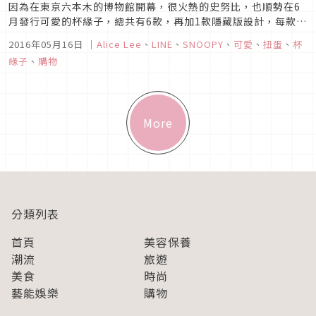
因為在東京六本木的博物館開幕，很火熱的史努比，也順勢在6
月發行可愛的杯緣子，總共有6款，再加1款隱藏版設計，每款
500日圓。不過，單買的話不能挑款，可以購買4000日幣一組，
2016年05月16日
｜
Alice Lee
、
LINE
、
SNOOPY
、
可愛
、
扭蛋
、
杯
加上隱藏版一次購齊，應該會受到花生家族粉絲的瘋狂搶購吧！
緣子
、
購物
商品資訊圖片來源除了日本所推出的各式杯緣子，最近LINE與
芬蘭傳統陶瓷...
More
分類列表
首頁
美容保養
潮流
旅遊
美食
時尚
藝能娛樂
購物