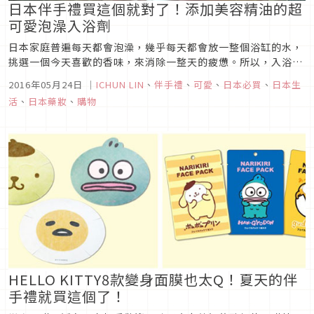
日本伴手禮買這個就對了！添加美容精油的超
可愛泡澡入浴劑
日本家庭普遍每天都會泡澡，幾乎每天都會放一整個浴缸的水，
挑選一個今天喜歡的香味，來消除一整天的疲憊。所以，入浴劑
就成為了一個很重要的商品。今天要為大家介紹的入浴劑，是走
2016年05月24日
｜
ICHUN LIN
、
伴手禮
、
可愛
、
日本必買
、
日本生
在路上突然看到，馬上覺得真是太可愛，不買不行！
活
、
日本藥妝
、
購物
HELLO KITTY8款變身面膜也太Q！夏天的伴
手禮就買這個了！