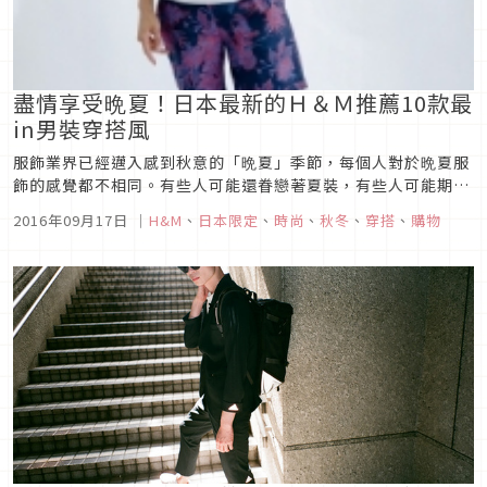
盡情享受晩夏！日本最新的Ｈ＆Ｍ推薦10款最
in男裝穿搭風
服飾業界已經邁入感到秋意的「晩夏」季節，每個人對於晩夏服
飾的感覺都不相同。有些人可能還眷戀著夏裝，有些人可能期待
秋裝到來，有些人則想要趕快穿上最新款服飾上街，每個人都根
2016年09月17日
｜
H&M
、
日本限定
、
時尚
、
秋冬
、
穿搭
、
購物
據自己的生活形態，選擇最適合的穿搭服飾，現在就是如此快樂
的季節。這裡為大家介紹H＆M在晩夏推出的最新男裝趨勢。