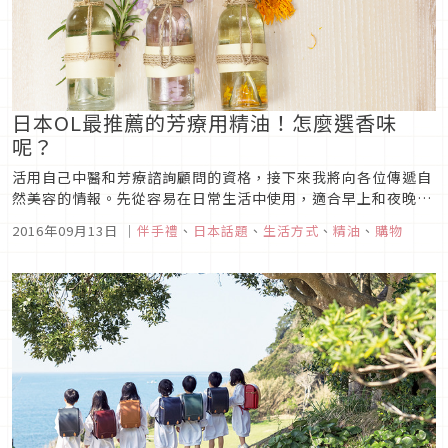
日本OL最推薦的芳療用精油！怎麼選香味
呢？
活用自己中醫和芳療諮詢顧問的資格，接下來我將向各位傳遞自
然美容的情報。先從容易在日常生活中使用，適合早上和夜晚的
香氛開始介紹。
2016年09月13日
｜
伴手禮
、
日本話題
、
生活方式
、
精油
、
購物