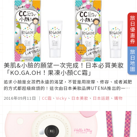
旅日優惠券
旅日地圖
美肌&小臉的願望一次完成！日本必買美妝
「KO.GA.OH！果凍小顏CC霜」
追求小臉是女孩們永遠的渴望，不管是用按摩、修容、或者減肥
的方式都超級麻煩的！這次由日本美妝品牌UTENA推出的一款
「KO.GA.OH！果凍小顏CC霜」，1瓶就有7效合1的功能，簡單
2016年09月11日
｜
CC霜
、
Vicky
、
日本美妝
、
日本話題
、
購物
完成美肌和小臉的願望！然而並不是一擦臉就可以馬上變小這麼
神奇，而是它有三個美肌小臉的秘密，讓我來一一說明給大家
聽！