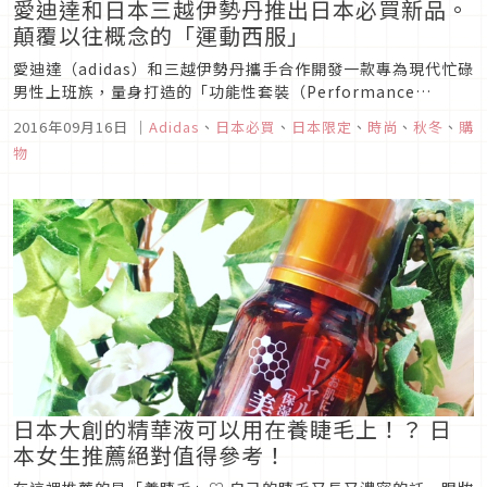
愛迪達和日本三越伊勢丹推出日本必買新品。
顛覆以往概念的「運動西服」
愛迪達（adidas）和三越伊勢丹攜手合作開發一款專為現代忙碌
男性上班族，量身打造的「功能性套裝（Performance
setup）」，從9月7日開始正式發售
2016年09月16日
｜
Adidas
、
日本必買
、
日本限定
、
時尚
、
秋冬
、
購
物
日本大創的精華液可以用在養睫毛上！？ 日
本女生推薦絕對值得參考！