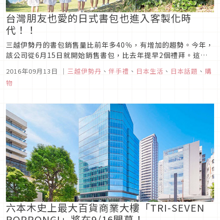
台灣朋友也愛的日式書包也進入客製化時
代！！
三越伊勢丹的書包銷售量比前年多40％，有增加的趨勢。今年，
該公司從6月15日就開始銷售書包，比去年提早2個禮拜。這
次，特別向三越伊勢丹的採購負責人詢問，今年的最新書包趨
2016年09月13日
｜
三越伊勢丹
、
伴手禮
、
日本生活
、
日本話題
、
購
勢。
物
六本木史上最大百貨商業大樓「TRI-SEVEN
ROPPONGI」將在9/16開幕！