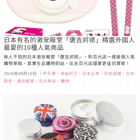
日本有名的激安殿堂「唐吉訶德」精選外國人
最愛的10種人氣商品
無人不知的日本激安殿堂「唐吉訶德」，和百元店一樣是個人氣
購物景點，其實在此購物的話，比去百元店還要更佳划算呢！
2016年09月10日
｜
伴手禮
、
岸由利子
、
日本必買
、
日本話題
、
日本
限定
、
激安殿堂
、
百元商店
、
購物