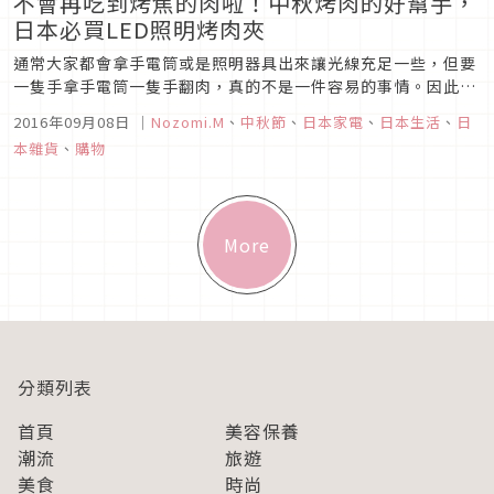
不會再吃到烤焦的肉啦！中秋烤肉的好幫手，
日本必買LED照明烤肉夾
通常大家都會拿手電筒或是照明器具出來讓光線充足一些，但要
一隻手拿手電筒一隻手翻肉，真的不是一件容易的事情。因此在
日本就有賣這支神奇的烤肉夾。 這支長得很時尚的烤肉夾，可不
2016年09月08日
｜
Nozomi.M
、
中秋節
、
日本家電
、
日本生活
、
日
是只有夾取的功能而已，它是有照明功能的神奇烤肉夾喔！就在
本雜貨
、
購物
這支烤肉夾的中間，有附上一個LED的手電筒。
More
分類列表
首頁
美容保養
潮流
旅遊
美食
時尚