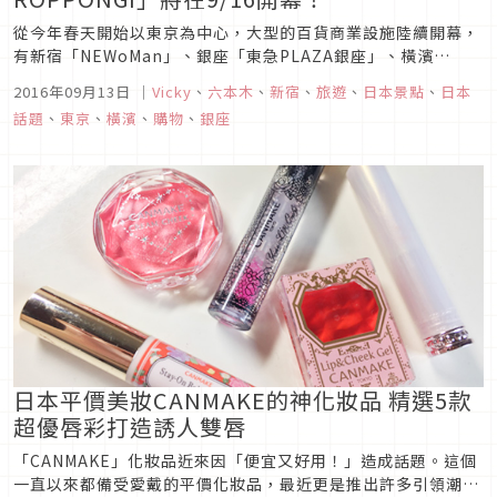
從今年春天開始以東京為中心，大型的百貨商業設施陸續開幕，
有新宿「NEWoMan」、銀座「東急PLAZA銀座」、橫濱
「MARIN & WALK YOKOHAMA」等等，為東京增添了豐富的生
2016年09月13日
｜
Vicky
、
六本木
、
新宿
、
旅遊
、
日本景點
、
日本
活。在下半年又有一間新的複合式商業大樓「TRI-SEVEN
話題
、
東京
、
橫濱
、
購物
、
銀座
ROPPONGI」要在9/16開幕了，預計將會給六本木...
日本平價美妝CANMAKE的神化妝品 精選5款
超優唇彩打造誘人雙唇
「CANMAKE」化妝品近來因「便宜又好用！」造成話題。這個
一直以來都備受愛戴的平價化妝品，最近更是推出許多引領潮流