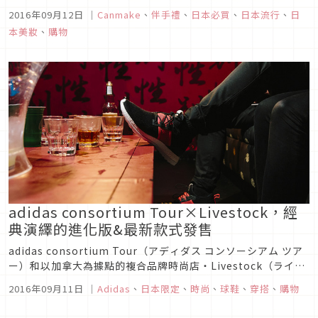
的產品，而且深受多位美容化妝師或化妝品達人的喜愛。
2016年09月12日
｜
Canmake
、
伴手禮
、
日本必買
、
日本流行
、
日
本美妝
、
購物
adidas consortium Tour×Livestock，經
典演繹的進化版&最新款式發售
adidas consortium Tour（アディダス コンソーシアム ツア
ー）和以加拿大為據點的複合品牌時尚店・Livestock（ライブ
ストック）聯名，推出2種新作運動鞋，日本於9月3日發售了。
2016年09月11日
｜
Adidas
、
日本限定
、
時尚
、
球鞋
、
穿搭
、
購物