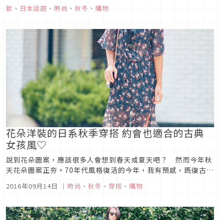
備吧。
妝
、
日本話題
、
時尚
、
秋冬
、
購物
花朵洋裝的日系秋季穿搭 約會也適合的古典
女孩風♡
說到花朵圖案，應該很多人會想到春天或夏天吧？ 然而今年秋
天花朵圖案正夯。70年代風格復活的今年，我有預感，既復古又
是波希米亞風格的花朵圖案之古典MIX造型，會人氣大漲♡ 就
2016年09月14日
｜
時尚
、
秋冬
、
穿搭
、
購物
從秋天腳步漸近的現在這個時期開始，搶先一步讓花朵圖案上身
吧！