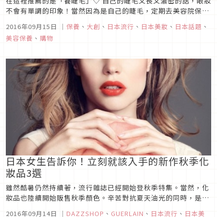
在這裡推薦的是「養睫毛」♡ 自己的睫毛又長又濃密的話，眼妝
不會有單調的印象！當然因為是自己的睫毛，定期去美容院保養
維持和去藥妝店補貨新品這些都不需要。
2016年09月15日
｜
保養
、
大創
、
日本流行
、
日本美妝
、
日本話題
、
美容保養
、
購物
日本女生告訴你！立刻就該入手的新作秋季化
妝品3選
雖然酷暑仍然持續著，流行雜誌已經開始登秋季特集。當然，化
妝品也陸續開始販售秋季顏色。辛苦對抗夏天油光的同時，是不
是忘記開始準備秋季的流行！ 為了不要變成這樣，趁現在開始準
2016年09月14日
｜
DAZZSHOP
、
GUERLAIN
、
日本流行
、
日本美