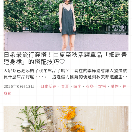
日系最流行穿搭！由夏至秋活躍單品「細肩帶
連身裙」的搭配技巧♡
大家都已經添購了秋冬單品了嗎？ 現在的季節總會讓人猶豫該
買什麼單品好呢……。 這邊強力推薦的便是到秋天都還能重複
穿搭的「細肩帶連身裙」！ 特別推薦的是設計較為簡單的單品
2016年09月13日
｜
日本話題
、
春夏
、
時尚
、
秋冬
、
穿搭
、
購物
、
連
喔♪
身裙