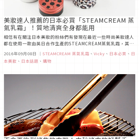
美妝達人推薦的日本必買「STEAMCREAM 蒸
氣乳霜」！質地清爽全身都能用
相信有在關注日本美妝的粉絲們有發現在最近一些時尚美妝達人
都在使用一款由英日合作生產的STEAMCREAM蒸氣乳霜，其實
這款商品由2007年推出以來，愈來愈生火的原因是因為它使用
2016年09月08日
｜
STEAMCREAM 蒸氣乳霜
、
Vicky
、
日本必買
、
日
純天然的保濕成份和愈來愈可愛的時尚外盒設計，所以讓女孩們
本美妝
、
日本話題
、
購物
一直愛不釋手。