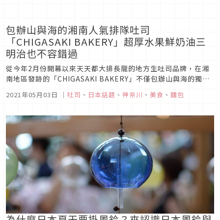
包辦山與海的湘南人氣排隊吐司
「CHIGASAKI BAKERY」超厚水果鮮奶油三
明治也不容錯過
從今年2月份開幕以來天天都大排長龍的地方生吐司品牌，在湘
南地區發跡的「CHIGASAKI BAKERY」不僅包辦山與海的獨特
風味，包含茅崎生吐司、茅崎燒吐司、茅崎鹽奶油吐司與誘人的
2021年05月03日
｜
吐司
、
日本話題
、
神奈川
、
美食
、
麵包
季節水果鮮奶油三明治等選擇眾多，到日本每個地方嘗試當地生
吐司似乎也成了定番行程，現在就來一起瞧瞧充滿「海味」的它
有哪裡不...
為什麼日本夏天要掛風鈴？來認識日本風鈴與