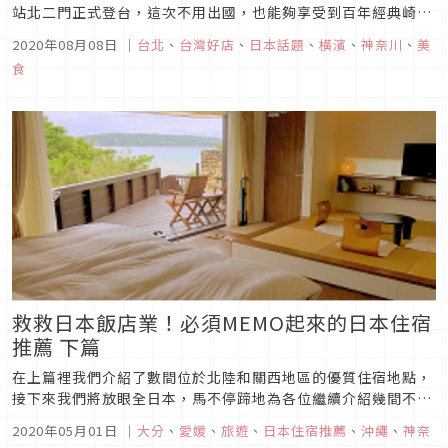
站北二門正式登台，這次不用出國，也能夠享受到百年經典崎陽
軒的燒賣滋味！這次更推出台灣限定的醬油陶瓶葫蘆娃，共有7
2020年08月08日
｜
台北
、
台灣好店
、
日本話題
、
橫濱
、
神奈川
、
美
款為台灣景點印象風格的可愛設計，連日本網友都超級羨慕！收
食
藏可愛小物的朋友千萬不要錯過。一起品味百年經典崎陽軒燒賣
便當說起崎陽軒，除...
救救日本飯店業！必須MEMO起來的日本住宿
推薦 下篇
在上篇裡我們介紹了數間位於北陸和關西地區的優質住宿地點，
接下來我們將放眼全日本，馬不停蹄地為各位繼續介紹幾間不去
可惜的民宿與飯店。神奈川：大正Modren Villa 禪位於箱根的
2020年05月01日
｜
大分
、
愛媛
、
旅遊
、
日本住宿推薦
、
沖繩
、
神奈
「大正Modren Villa 禪」，整體恰如其名，是滿溢大正浪漫的