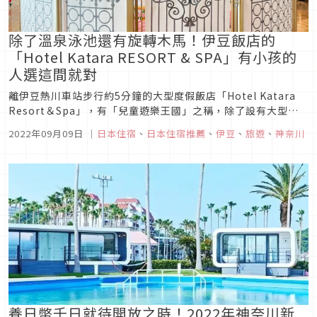
除了溫泉泳池還有旋轉木馬！伊豆飯店的
「Hotel Katara RESORT & SPA」有小孩的
人選這間就對
離伊豆熱川車站步行約5分鐘的大型度假飯店「Hotel Katara
Resort＆Spa」，有「兒童遊樂王國」之稱，除了設有大型溫
泉泳池以及熱帶雨林戲水區之外，還有超豐富的兒童遊樂設施。
2022年09月09日
｜
日本住宿
、
日本住宿推薦
、
伊豆
、
旅遊
、
神奈川
不只如此，今年春天又增設了小朋友最愛的「旋轉木馬」，這絕
對是帶小孩旅遊的住宿首選啦！以下就帶大家來看看這間大人小
孩...
養日幣千日就待開放之時！2022年神奈川新