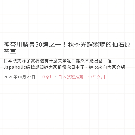
神奈川勝景50選之一！秋季光輝燦爛的仙石原
芒草
日本秋天除了賞楓還有什麼美景呢？雖然不能出國，但
Japaholic編輯部知道大家都懷念日本了，這次來向大家介紹在
日本秋天除了賞楓之外的美景，其中那便是神奈川的詩意自然美
2021年10月27日
｜
神奈川
、
日本旅遊推薦
、
47神奈川
景 「仙石原」，這個美麗的芒草原有甚麼魅力呢？一起來看絕景
美照，紓解身心與想出國的心情吧！ 秋季限定壯闊美景！神奈川
仙石原芒草 ...