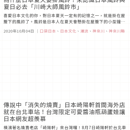
夏日必去「川崎大師風鈴市」
喜愛日本文化的你，對日本夏天一定有的記憶之一，就是掛在屋
簷下的風鈴了。風鈴是日本人在夏天會懸掛在屋簷下的小型鐘
鈴，由風吹動底下的掛片敲響。風鈴音色讓人感覺涼快舒爽，是
2020年10月04日
｜
口袋日本
、
日本文化
、
潮流
、
神奈川
、
神奈川縣
受人喜愛的夏季物品。今天，就讓編輯部帶你簡單地了解日本風
鈴的歷史習俗，以及夏日不可錯過、最大的川崎大師風鈴吧！
傳說中「消失的燒賣」日本崎陽軒首間海外店
就在台北車站！台灣限定可愛醬油瓶葫蘆娃讓
日本網友超羨慕
橫濱著名燒賣老店「崎陽軒」來台灣囉！8月7日崎陽軒於台北車