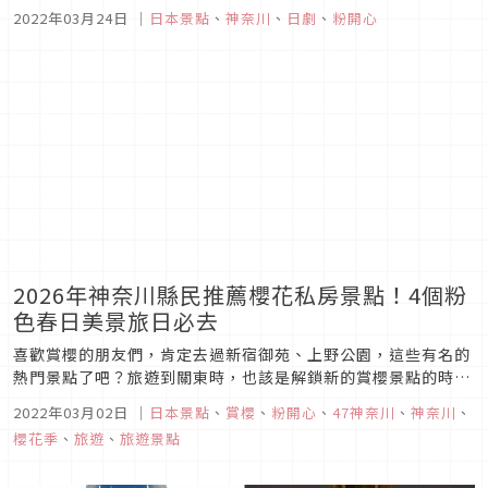
人喜歡，而且這部日劇不只在東京取景拍攝，也有許多景點是在
2022年03月24日
｜
日本景點
、
神奈川
、
日劇
、
粉開心
神奈川縣拍攝的，不知道是不是因為這樣，也讓這部劇的氛圍有
種幽靜溫暖的感覺呢？
2026年神奈川縣民推薦櫻花私房景點！4個粉
色春日美景旅日必去
喜歡賞櫻的朋友們，肯定去過新宿御苑、上野公園，這些有名的
熱門景點了吧？旅遊到關東時，也該是解鎖新的賞櫻景點的時刻
了！東京的隔壁縣市「神奈川」就有很多很棒的賞櫻名所！今天
2022年03月02日
｜
日本景點
、
賞櫻
、
粉開心
、
47神奈川
、
神奈川
、
就讓身為神奈川久居的台灣筆者用一篇文章，來跟大家分享4個
櫻花季
、
旅遊
、
旅遊景點
受到神奈川在地人喜愛的推薦櫻花私房景點，讓賞櫻季逛到時間
不夠用！