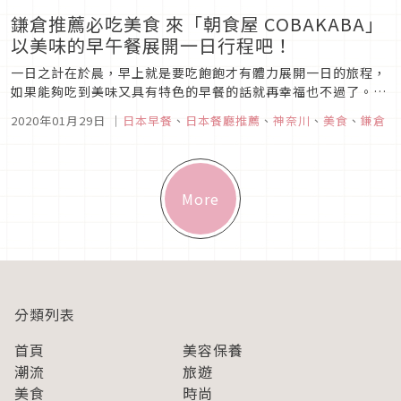
鎌倉推薦必吃美食 來「朝食屋 COBAKABA」
以美味的早午餐展開一日行程吧！
一日之計在於晨，早上就是要吃飽飽才有體力展開一日的旅程，
如果能夠吃到美味又具有特色的早餐的話就再幸福也不過了。這
間位於鎌倉車站東口出來徒步約3分鐘就能抵達的「朝食屋
2020年01月29日
｜
日本早餐
、
日本餐廳推薦
、
神奈川
、
美食
、
鎌倉
COBAKABA」就是享用美味早餐或午餐的好選擇。販售的餐點
以個人套餐為主，有和式早餐系列及西式早餐系列，無論想要來
個和式的白飯、煎魚...
More
分類列表
首頁
美容保養
潮流
旅遊
美食
時尚