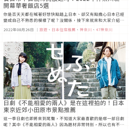
開幕華奢飯店5選
你是否天天都在喊著好想快點踏上日本、卻又有點擔心日本已經
變成自己不熟悉的模樣了呢？沒關係，接下來就來和大家介紹一
些2022年預計或已在神奈川開幕的高級住宿地點，讓我們來一
2022年08月26日
｜
旅遊
、
日本住宿推薦
、
神奈川
、
47神奈川
點一滴地拉近與這片曾經最熟悉、無奈現在有些陌生的土地的距
離吧！
日劇《不能相愛的兩人》是在這裡拍的！日本
東京近郊小田原市景點推薦
這一季日劇也即將來到尾聲，不知道大家最喜歡的是哪一部日劇
呢？其中《不能相愛的兩人》因為題材非常特別，所以也有不少