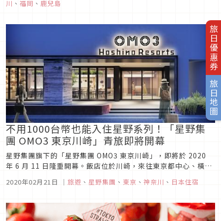
川
、
福岡
、
鹿兒島
旅館。除了可體驗彷彿掉進時空旅行的驚喜之餘，從二樓的...
旅日優惠券
旅日地圖
不用1000台幣也能入住星野系列！「星野集
團 OMO3 東京川崎」青旅即將開幕
星野集團旗下的「星野集團 OMO3 東京川崎」，即將於 2020
年 6 月 11 日隆重開幕。飯店位於川崎，來往東京都中心、橫濱
等地的觀光勝地甚至是羽田機場都相當方便。儘管這家青旅價位
2020年02月21日
｜
旅遊
、
星野集團
、
東京
、
神奈川
、
日本住宿
平易近人，讓人想住就能住，卻又能選擇適合自己需求的房型，
並享受可充分感受川崎街區深度魅力的服務，從都市觀光客的角
度...