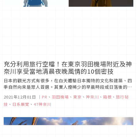
充分利用旅行空檔！在東京羽田機場附近及神
奈川享受當地清晨夜晚風情的10個密技
日本的觀光方式有很多，在白天體驗日本獨特的文化和建築、四
季自然向來是眾人首選。其實人煙稀少的早晨時段或日落後的夜
晚時段，有著其他時段感受不到的魅力呢。為了更有效利用抵達
2021年12月01日
｜
PR
、
羽田機場
、
東京
、
神奈川
、
箱根
、
旅行祕
日本後或回國前的早晨及夜晚空檔時間，要向大家推薦10個在此
技
、
日系展覽
、
47神奈川
度過的方式，不浪費任何在日本的每分每秒！