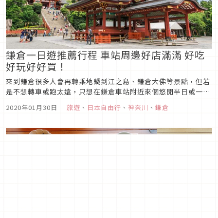
鎌倉一日遊推薦行程 車站周邊好店滿滿 好吃
好玩好好買！
來到鎌倉很多人會再轉乘地鐵到江之島、鎌倉大佛等景點，但若
是不想轉車或跑太遠，只想在鎌倉車站附近來個悠閒半日或一日
遊的話，其實也可以玩得很開心喔！這篇將整理出筆者推薦的鎌
2020年01月30日
｜
旅遊
、
日本自由行
、
神奈川
、
鎌倉
倉車站週邊一日散步路線，從東京直達鎌倉後不用再轉車，可以
用悠哉緩慢的步調深度觀察與感受鎌倉車站週邊的轉變與新興商
店的特色。1. 早餐...