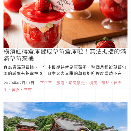
橫濱紅磚倉庫變成草莓倉庫啦！無法抵擋的滿
滿草莓來襲
身為資深草莓控，一年中最期待就是草莓季，整個月都被草莓包
圍的感覺有夠幸福呀！日本又大又甜的草莓好吃程度當然不在話
下，這次要介紹的草莓部只是一個小小的咖啡廳裡，而是一個草
2020年02月13日
｜
下午茶
、
旅遊
、
期間限定
、
橫濱
、
甜點
、
神奈
莓園區，而且就在觀光客必去的橫濱紅磚倉庫呢！紅磚倉庫變成
川
、
美食
、
草莓
草莓倉庫？這次的草莓季活動可不是只有一個小小的區域而已，
除了有一整個「草莓倉...