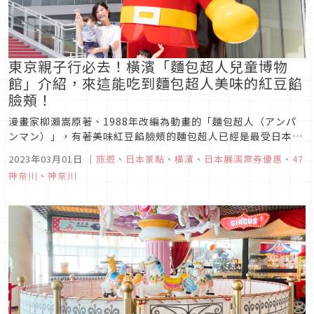
東京親子行必去！橫濱「麵包超人兒童博物
館」介紹，來這能吃到麵包超人美味的紅豆餡
臉頰！
漫畫家柳瀨嵩原著、1988年改編為動畫的「麵包超人（アンパ
ンマン）」，有著美味紅豆餡臉頰的麵包超人已經是最受日本兒
童歡迎的動畫角色之一，而位於橫濱的「麵包超人兒童博物館
2023年03月01日
｜
旅遊
、
日本景點
、
橫濱
、
日本展演票券優惠
、
47
（横浜アンパンマンこどもミュージアム）」在2019年重新開
神奈川
、
神奈川
幕，也是親子家庭到了橫濱必訪的景點之一。