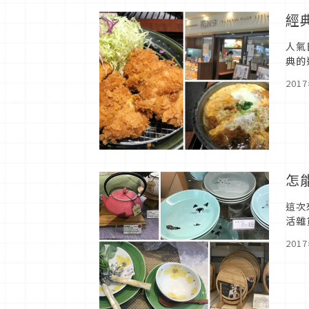
經
人氣
典的
級的
201
怎
這次
活雜
201