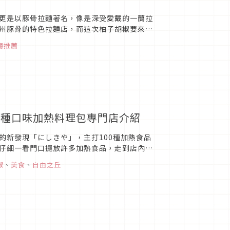
更是以豚骨拉麵著名，像是深受愛戴的一蘭拉
州豚骨的特色拉麵店，而這次柚子胡椒要來分
廳推薦
百種口味加熱料理包專門店介紹
的新發現「にしきや」，主打100種加熱食品
仔細一看門口擺放許多加熱食品，走到店內保
椒
、
美食
、
自由之丘