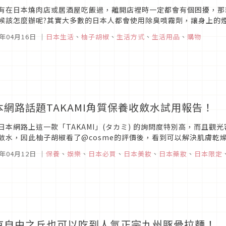
有在日本燒肉店或居酒屋吃飯過，離開店裡時一定都會有個困擾，那
候該怎麼辦呢?其實大多數的日本人都會使用除臭噴霧劑，讓身上的
99.9%除菌效果，不用洗也可以很乾淨，是不是很神奇。
7年04月16日
｜
日本生活
、
柚子胡椒
、
生活方式
、
生活用品
、
購物
本網路話題TAKAMI角質保養收斂水試用報告！
日本網路上這一款「TAKAMI」(タカミ) 的詢問度特別高，而且
斂水，因此柚子胡椒看了@cosme的評價後，看到可以解決肌膚乾
在整瓶用完後忍不住要來分享一下!
7年04月12日
｜
保養
、
娛樂
、
日本必買
、
日本美妝
、
日本藥妝
、
日本限定
京自由之丘也可以吃到人氣正宗九州豚骨拉麵！