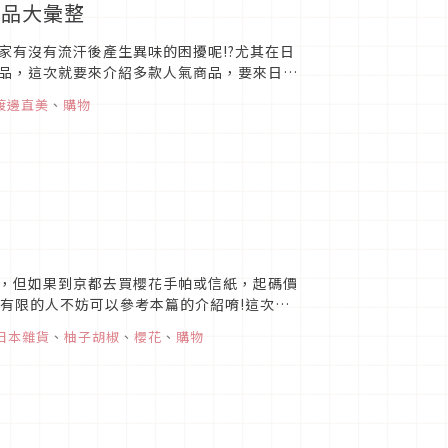
商品大彙整
家有沒有流汗後產生異味的困擾呢!?尤其在日
品，這次就要來介紹多款人氣商品，要來日本
渡邊直美
、
購物
！
，但如果到京都去買櫻花手帕或信紙，起碼價
費有限的人不妨可以參考本篇的介紹唷!這次柚
品，當然價格也是通通日...
日本雜貨
、
柚子胡椒
、
櫻花
、
購物