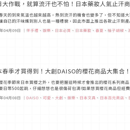
日大作戰，就算流汗也不怕！日本藥妝人氣止汗
春天的到來氣溫也越來越高，熱到流汗的機會也變多了，但不知道大
讓自已的汗味燻到別人也是一種禮貌，因此市面上推出各款止汗劑產
妝可千萬別錯過囉!
7年04月09日
｜
伴手禮
、
娛樂
、
日本必買
、
日本藥妝
、
春夏
、
柚子胡椒
、
本春季才買得到！大創DAISO的櫻花商品大集合
櫻花季節來日本賞櫻之外，也要把握這時候才會推出的櫻花系列商品
要日幣500起跳，仔細想想也是很傷荷包滴!如果想買櫻花商品但經
椒要來介紹台灣人熟知品牌「大創」，近期在日本所推出了櫻花系列商
7年04月08日
｜
DAISO
、
可愛
、
大創
、
娛樂
、
日本文具
、
日本百元商店
、