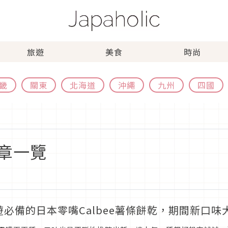
旅遊
美食
時尚
畿
關東
北海道
沖繩
九州
四國
章一覽
遊必備的日本零嘴Calbee薯條餅乾，期間新口味大