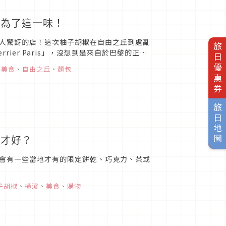
就為了這一味！
人驚訝的店！這次柚子胡椒在自由之丘到處亂
旅日優惠券
rier Paris」，沒想到是來自於巴黎的正統
、
美食
、
自由之丘
、
麵包
旅日地圖
個才好？
會有一些當地才有的限定餅乾、巧克力、茶或
子胡椒
、
橫濱
、
美食
、
購物