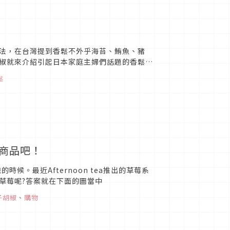
法，在台灣提到香鬆不外乎海苔、鮪魚、豬
椒就來介紹引起日本家庭主婦們話題的香鬆商
鬆
莓商品吧！
。最近Afternoon tea推出的草莓系
草莓呢?答案就在下面的圖當中
子胡椒
、
購物