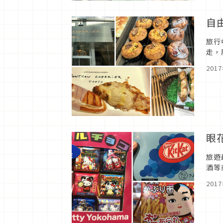
自
旅行
走，
麵包。
201
眼
旅遊
酒等
201