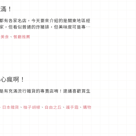
滿滿！
都有各家名店，今天要來介紹的是關東地區經
家，但看似普通的炸豬排，但美味度可是專門
、
美食
、
餐廳推薦
失心瘋啊！
是有充滿流行雜貨的專賣店唷！建議喜歡買生
、
日本雜貨
、
柚子胡椒
、
自由之丘
、
護手霜
、
購物