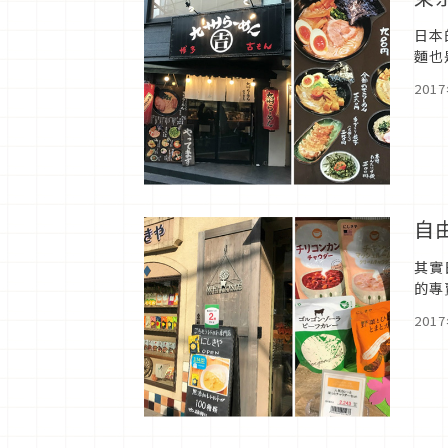
日本
麵也
享第
201
自
其實
的專
證會
201