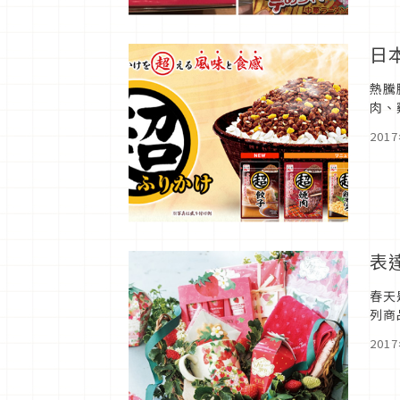
日
熱騰
肉、
品。
201
表
春天
列商
201