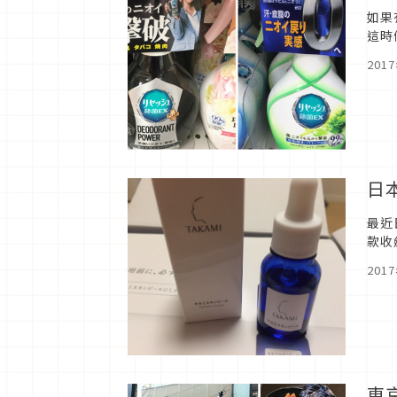
如果
這時
上後
201
日
最近
款收
然而
201
東