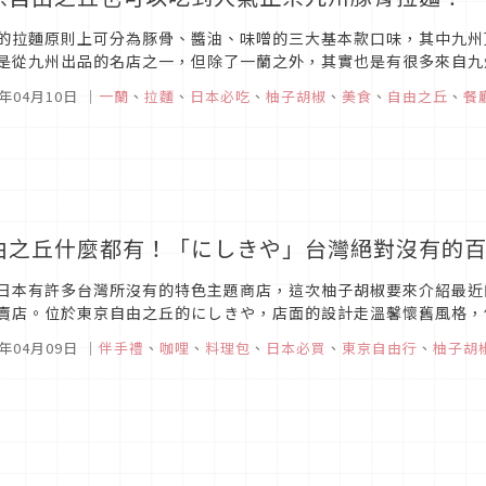
的拉麵原則上可分為豚骨、醬油、味噌的三大基本款口味，其中九州
是從九州出品的名店之一，但除了一蘭之外，其實也是有很多來自九
一次品嘗就覺得可以媲美一蘭的「博多吉もん」拉麵店。
7年04月10日
｜
一蘭
、
拉麵
、
日本必吃
、
柚子胡椒
、
美食
、
自由之丘
、
餐
由之丘什麼都有！「にしきや」台灣絕對沒有的
日本有許多台灣所沒有的特色主題商店，這次柚子胡椒要來介紹最近
賣店。位於東京自由之丘的にしきや，店面的設計走溫馨懷舊風格，
嚇一跳唷!
7年04月09日
｜
伴手禮
、
咖哩
、
料理包
、
日本必買
、
東京自由行
、
柚子胡