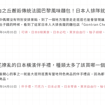
由之丘邂逅傳統法國巴黎風味麵包！日本人排隊
中偶爾沒有特別安排景點，到了一個地方隨意走走逛逛也是會發現讓
肚子餓的時候，看到了這家日本人大排長龍的麵包店「Gontran Cher
Gontran Cherrier Paris除了堅持當地技術及食材...
7年04月05日
｜
可頌
、
日本B級美食
、
日本必吃
、
東京自由行
、
柚子胡椒
花撩亂的日本橫濱伴手禮，種類太多了該買哪一
最開心的事之一就是大逛特逛賣有當地特色商品的伴手禮店，因為都
商品。
7年04月03日
｜
伴手禮
、
巧克力
、
日本必買
、
日本零食
、
東京自由行
、
柚