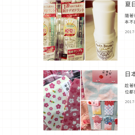
夏
隨著
本不
買藥
201
日
趁著
位都
子胡
201