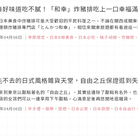
典好味道吃不膩！「和幸」炸豬排吃上一口幸福
日本美食中炸豬排可是大受歡迎的平民料理之一，不論在關西或關東
連鎖炸豬排專門店「とんかつ和幸」，相信來關東旅遊都有看過這一
好吃。
7年04月06日
｜
季節限定
、
日本B級美食
、
日本必吃
、
柚子胡椒
、
炸豬排
能不去的日式風格雜貨天堂，自由之丘保證逛到
來到東京以甜點著名的「自由之丘」，其實這邊除了甜點有名外，也
貨的女孩們可以一邊享用下午甜點，心滿意足後再悠閒地逛雜貨。
7年04月06日
｜
伴手禮
、
娛樂
、
旅遊
、
日本必買
、
日本旅遊
、
日本自由行