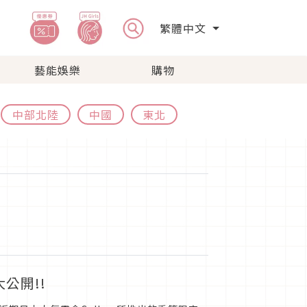
繁體中文
藝能娛樂
購物
中部北陸
中國
東北
公開!!