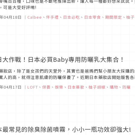
零嘴百百種，口味也是不斷地推陳出新，讓人每一種都好想來試試。近
，可是大受好評唷!
7年04月18日
｜
Calbee
、
伴手禮
、
日本必吃
、
日本零食
、
期間限定
、
柚子
日大作戰！日本必買Baby專用防曬乳大集合！
藥妝店，除了是女孩們的天堂外，其實也是爸媽們幫小朋友大採購的
驚人的高，就得注意肌膚的防曬保養了。近期日本藥妝店開始販售各
乳商品，種類眾多防曬商品當中柚子胡椒就來分享目前話題熱賣款商
7年04月17日
｜
LOFT
、
保養
、
娛樂
、
日本藥妝
、
柚子胡椒
、
購物
、
防曬
本最常見的除臭除菌噴霧，小小一瓶功效卻強大!