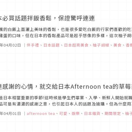
本必買話題拌飯香鬆，保證驚呼連連
騰的白飯上面灑上美味的香鬆，也是很多愛吃白飯的行家們喜歡的吃
雞蛋的口味，但在日本的香鬆產品可是超乎想像的多樣，這次柚子胡
7年04月02日
｜
伴手禮
、
日本話題
、
日本超商美食
、
柚子胡椒
、
美食
、
香
達感謝的心情，就交給日本Afternoon tea的草
是日本相當重要的季節!這時候是學生們畢業、入學、新鮮人開始就職的時候
品可是有濃濃的感謝之意，也引起日本人的話題及搶購。但為什麼用
7年04月01日
｜
afternoon tea
、
可愛
、
娛樂
、
日本雜貨
、
期間限定
、
柚