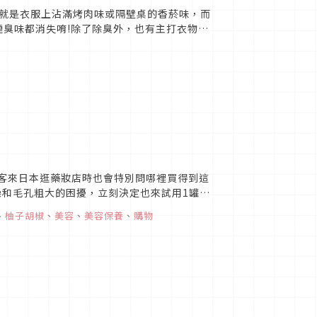
就是衣服上沾滿烤肉味或隔壁桌的香菸味，而
煙臭味都消失唷!除了除臭外，也有主打衣物噴
觀光客來日本逛藥妝店時也會特別問哪裡買得到這
燥和毛孔粗大的困擾，立刻決定也來試用1罐，
、
柚子胡椒
、
美容
、
美容保養
、
購物