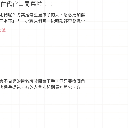
，在代官山開幕啦！！
她們呢？尤其是沒生過孩子的人，想必更加傷
口水布」！ 小寶貝們有一段時期非常會流口
而是去量販店購買吧。所以這...
舒適
會不自覺的從名牌貨開始下手。但只要換個角
挑選手提包，有的人會先想到買名牌包，有的
可見的「菜市場包包」。既然...