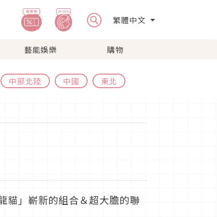
繁體中文
藝能娛樂
購物
中部北陸
中國
東北
 龍貓」嶄新的組合＆超大膽的聯