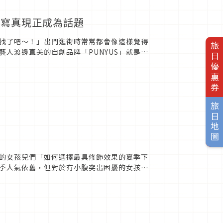
堡寫真現正成為話題
找了吧～！」出門逛街時常常都會像這樣覺得
旅日優惠券
人渡邊直美的自創品牌「PUNYUS」就是其
題。渡邊直美...
旅日地圖
的女孩兒們「如何選擇最具修飾效果的夏季下
季人氣依舊，但對於有小腹突出困擾的女孩們
以當成褲子，最好在腰圍部分...