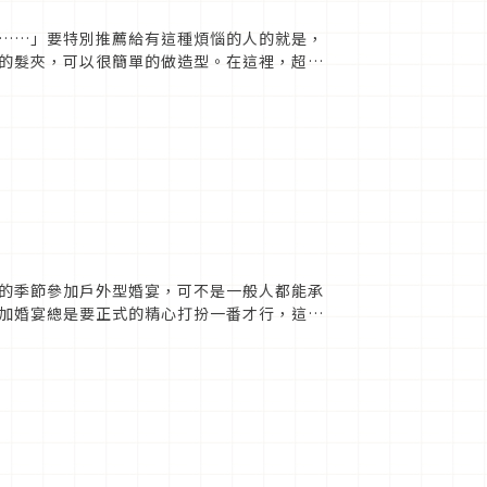
……」要特別推薦給有這種煩惱的人的就是，
的髮夾，可以很簡單的做造型。在這裡，超適
hoto ...
的季節參加戶外型婚宴，可不是一般人都能承
加婚宴總是要正式的精心打扮一番才行，這下
時尚感，但在酷夏中參加婚宴...