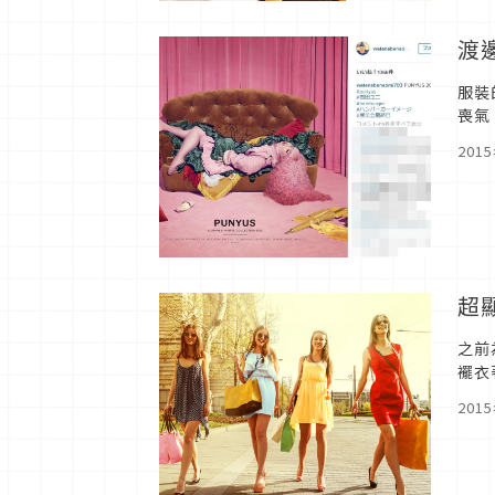
渡
服裝
喪氣
中之
201
超
之前
襬衣
還是
201