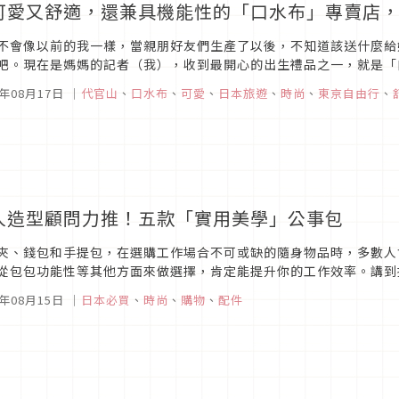
可愛又舒適，還兼具機能性的「口水布」專賣店
不會像以前的我一樣，當親朋好友們生產了以後，不知道該送什麼給
吧。現在是媽媽的記者（我），收到最開心的出生禮品之一，就是「
所以口水布是必備品之一。但是如果是自己買的話，肯定不會花大錢，
5年08月17日
｜
代官山
、
口水布
、
可愛
、
日本旅遊
、
時尚
、
東京自由行
、
人造型顧問力推！五款「實用美學」公事包
夾、錢包和手提包，在選購工作場合不可或缺的隨身物品時，多數人
從包包功能性等其他方面來做選擇，肯定能提升你的工作效率。講到
是會跑去便宜的量販店選購。不過，無論是哪一種人，都容易挑到隨處
5年08月15日
｜
日本必買
、
時尚
、
購物
、
配件