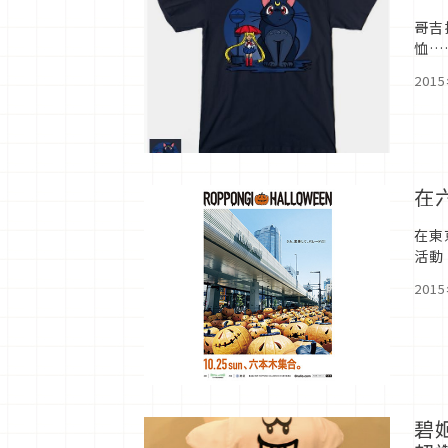
哥吉
恤…
拉工
201
在
在東
活動
公會
201
碧