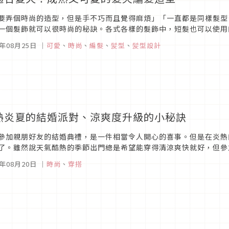
要弄個時尚的造型，但是手不巧而且覺得麻煩」「一直都是同樣髮型
一個髮飾就可以很時尚的秘訣。各式各樣的髮飾中，短髮也可以使用
天使用的髮夾要介紹給大家。 網路上也引起話題！能留下深刻印象的設計P
5年08月25日
｜
可愛
、
時尚
、
編髮
、
髪型
、
髪型設計
熱炎夏的結婚派對、涼爽度升級的小秘訣
參加親朋好友的結婚典禮，是一件相當令人開心的喜事。但是在炎熱
了。雖然說天氣酷熱的季節出門總是希望能穿得清涼爽快就好，但參
麼抉擇才好呢…。平常出門，隨意的拿兩件衣服搭配一下就能輕鬆展現
5年08月20日
｜
時尚
、
穿搭