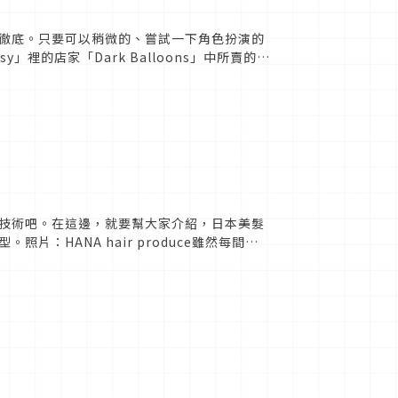
徹底。只要可以稍微的、嘗試一下角色扮演的
裡的店家「Dark Balloons」中所賣的，
圍裙♪】「...
技術吧。在這邊，就要幫大家介紹，日本美髮
：HANA hair produce雖然每間店
 (通常...