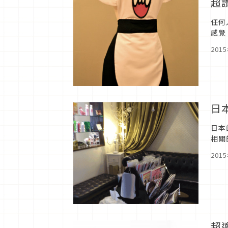
超
任何
感覺
以遊
201
日
日本
相關
的項
201
超