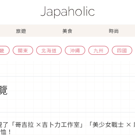
旅遊
美食
時尚
畿
關東
北海道
沖繩
九州
四國
覽
現了「哥吉拉 ×吉卜力工作室」「美少女戰士 ×
T恤！