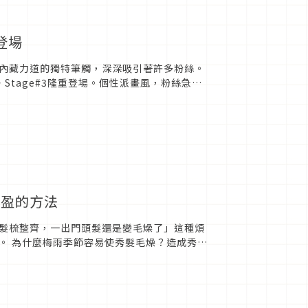
登場
內藏力道的獨特筆觸，深深吸引著許多粉絲。
Stage#3隆重登場。個性派畫風，粉絲急增
來越多了啊 ...
輕盈的方法
髮梳整齊，一出門頭髮還是變毛燥了」這種煩
。 為什麼梅雨季節容易使秀髮毛燥？造成秀髮
的表皮層）受損...