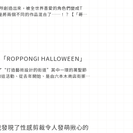
本」所創造出來，被全世界喜愛的角色們變成T
是將兩個不同的作品混合了……！？【「哥吉
常新穎且大膽。包括被...
PPONGI HALLOWEEN」
辦了“打造藝術設計的街道”其中一環的萬聖節
ro)”的這活動、從去年開始、是由六本木商店街振興
..
我發現了性感剪裁令人發萌揪心的