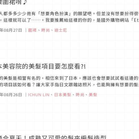
讚圍裙唷♪
人都多多少少抱有「想要角色扮演」的願望吧。但並沒有想要扮得很
，這樣就可以了……。我要推薦給這樣的你的，是國外購物網站「Etsy」
戲或動畫、電影的角色為藍本的圍裙！ 【那個角色化為可愛＆性感的
5年08月27日
｜
圍裙
、
時尚
、
迪士尼
本美容院的美髮項目要怎麼看?!
的美髮是相當有名的，相信來到了日本，應該也會想要試試看這邊的
的項目該如何看？讓大家手指日文跟雜誌照片，也能夠擁有想要的髮型。照片
目跟價格都不盡相同，但以下這些應該都算是常見的項目。‧カット 剪髮
5年08月26日
｜
ICHUN LIN
、
日本美髮
、
時尚
、
美髮
適合夏天！成熟又可愛的髮夾編髮造型