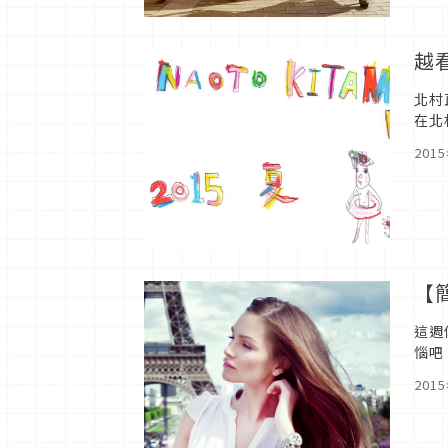
越
北村
在北
中，
201
【
這週
惱吧
毛燥
201