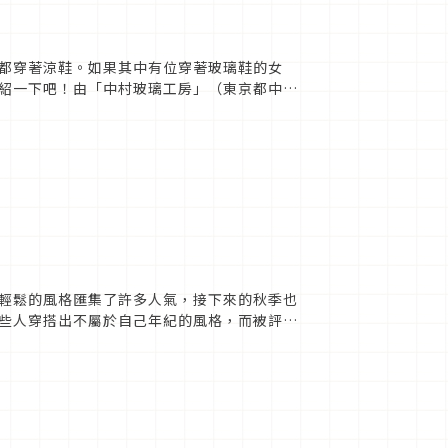
都穿著涼鞋。如果其中有位穿著玻璃鞋的女
紹一下吧！由「中村玻璃工房」（東京都中野
了解到，雖然它是玻璃製的鞋子...
輕鬆的風格匯集了許多人氣，接下來的秋季也
些人穿搭出不屬於自己年紀的風格，而被評論
使是成熟女性也能...