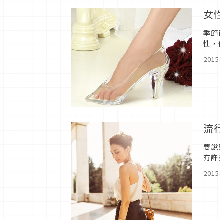
女
季節
性，
區）
201
流
要說
有許
了「
201