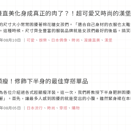
邊直美化身成真正的肉了？！超可愛又時尚的漢
的尺寸大小常常困擾著棉花糖女孩們。「適合自己身材的衣服也太難
。這種時候，尺寸齊全豐富的服裝品牌就是女孩們最好的後盾。搞笑藝
一。在Instagram上此品牌的2015秋冬視覺形象照片現已成為發燒話
5年08月10日
｜
可愛
、
娛樂
、
日本偶像
、
時尚
、
渡邊直美
、
漢堡
顯瘦！修飾下半身的最佳穿搭單品
為各位介紹過各式超顯瘦洋裝。這一次，我們將教授下半身肥胖困擾
著」。首先，讓最多人感到困擾的就是突出的小腹。雖然緊身裙在本
建議盡量避免。對於這種體型較為適合的裙款，就是可以當成裙子也可
5年08月05日
｜
日本流行
、
時尚
、
穿搭
、
購物