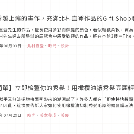
看越上癮的畫作，充滿北村直登作品的Gift Shop
直登先生的作品，擅長使用多彩而鮮豔的顏色，看似輕飄柔軟，實為
村先生過去所舉辦的展覽會中廣受歡迎的作品，將在本館3樓＝The・
歡迎來到北村直登的世界！14379 最近不會做事但老待在這裡的傢伙越
5年08月03日
｜
北村直登
、
時尚
、
設計
簡單】立即梳整你的秀髮！用橄欖油讓秀髮亮麗
似乎又無法擺脫梅雨季帶來的潮濕感了。許多人都有「即使特地將頭
？因此，這次要告訴大家如何使用橄欖油抑制秀髮毛燥的頭髮護理法
、不易梳整的原因除了濕氣之外，還有其他原因。其中，毛鱗片（頭髮
5年07月29日
｜
時尚
、
美女養成
、
美髮