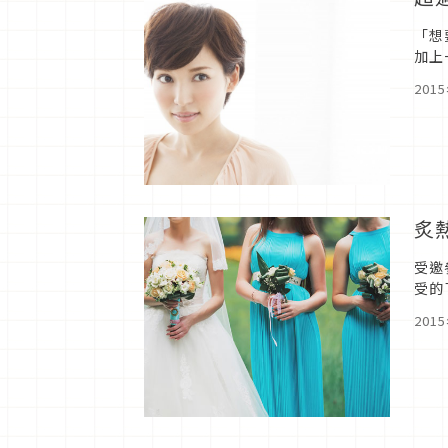
「想
加上
合夏
201
炙
受邀
受的
該怎
201