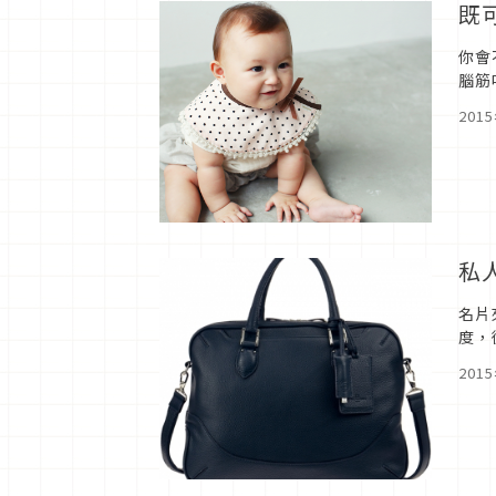
既
你會
腦筋
水，
201
私
名片
度，
人則
201