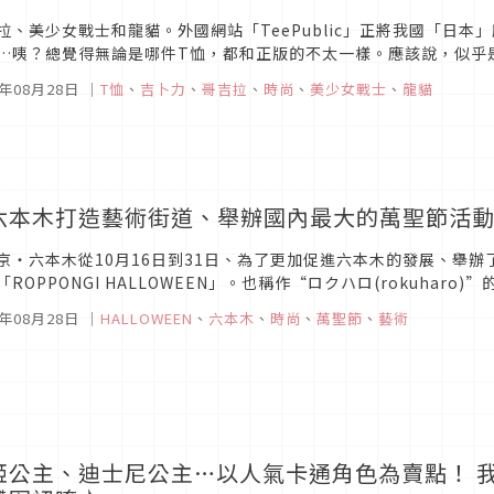
拉、美少女戰士和龍貓。外國網站「TeePublic」正將我國「日
…咦？總覺得無論是哪件T恤，都和正版的不太一樣。應該說，似乎
作室」「耀西吉拉」是！？】在同一網站上販售的各式T恤，設計都非
5年08月28日
｜
T恤
、
吉卜力
、
哥吉拉
、
時尚
、
美少女戰士
、
龍貓
六本木打造藝術街道、舉辦國內最大的萬聖節活動「RO
京・六本木從10月16日到31日、為了更加促進六本木的發展、舉
「ROPPONGI HALLOWEEN」。也稱作“ロクハロ(rokuha
和と港區所一起共同策劃、以六本木商店街店舗為中心、為了加強地域.
5年08月28日
｜
HALLOWEEN
、
六本木
、
時尚
、
萬聖節
、
藝術
姬公主、迪士尼公主…以人氣卡通角色為賣點！ 