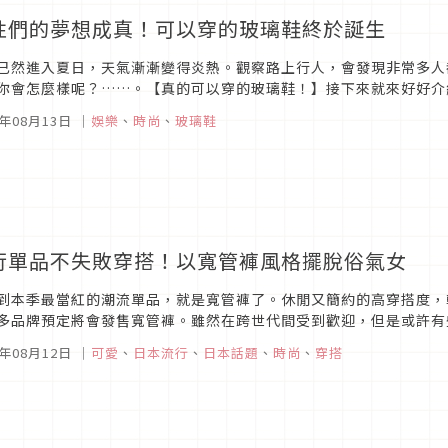
性們的夢想成真！可以穿的玻璃鞋終於誕生
已然進入夏日，天氣漸漸變得炎熱。觀察路上行人，會發現非常多人
你會怎麼樣呢？……。【真的可以穿的玻璃鞋！】接下來就來好好介
所推出的商品，其名正是『真的可以穿的玻璃鞋』。從它的名稱就可以
5年08月13日
｜
娛樂
、
時尚
、
玻璃鞋
行單品不失敗穿搭！以寬管褲風格擺脫俗氣女
到本季最當紅的潮流單品，就是寬管褲了。休閒又簡約的高穿搭度，
多品牌預定將會發售寬管褲。雖然在跨世代間受到歡迎，但是或許有
俗!」也說不定…？ 本次向『GINGER mirror』編輯部請教了，即
5年08月12日
｜
可愛
、
日本流行
、
日本話題
、
時尚
、
穿搭