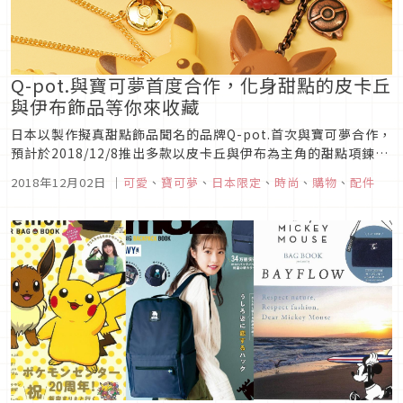
Q-pot.與寶可夢首度合作，化身甜點的皮卡丘
與伊布飾品等你來收藏
日本以製作擬真甜點飾品聞名的品牌Q-pot.首次與寶可夢合作，
預計於2018/12/8推出多款以皮卡丘與伊布為主角的甜點項鍊及
掛飾，超強的製作技術搭配可愛的寶可夢角色，是身為寶可夢粉
2018年12月02日
｜
可愛
、
寶可夢
、
日本限定
、
時尚
、
購物
、
配件
絲絕不能錯過的時尚單品，除了飾品本身之外，這個日本飾品品
牌Q-pot.也設計了寶可夢專屬包裝盒袋，非常適合送禮或收藏
使...