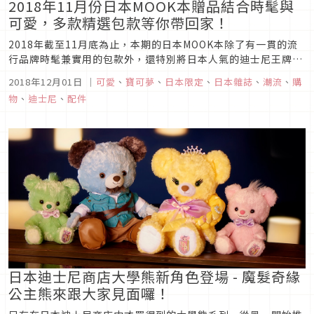
2018年11月份日本MOOK本贈品結合時髦與
可愛，多款精選包款等你帶回家！
2018年截至11月底為止，本期的日本MOOK本除了有一貫的流
行品牌時髦兼實用的包款外，還特別將日本人氣的迪士尼王牌
Mickey以及寶可夢Pokemon加入了這波流行，想要將喜歡的日
2018年12月01日
｜
可愛
、
寶可夢
、
日本限定
、
日本雜誌
、
潮流
、
購
本動畫明星融入每日生活當中嗎？那就千萬不要錯過這次日本
物
、
迪士尼
、
配件
MOOK本裡的精選商品唷！
日本迪士尼商店大學熊新角色登場 - 魔髮奇緣
公主熊來跟大家見面囉！