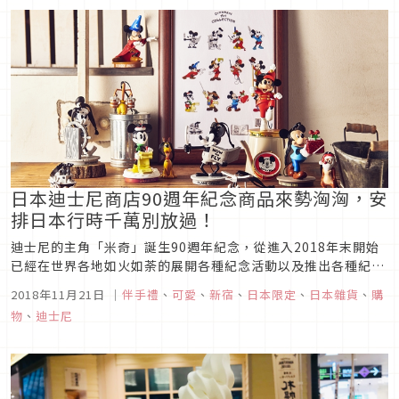
日本迪士尼商店90週年紀念商品來勢洶洶，安
排日本行時千萬別放過！
迪士尼的主角「米奇」誕生90週年紀念，從進入2018年末開始
已經在世界各地如火如荼的展開各種紀念活動以及推出各種紀念
商品。而擁有東京迪士尼樂園的日本當然也不會放過這個值得大
2018年11月21日
｜
伴手禮
、
可愛
、
新宿
、
日本限定
、
日本雜貨
、
購
肆慶祝以及搾乾大家荷包的日子。從2018年11月16日開始，在
物
、
迪士尼
日本各地的迪士尼商店中，都可以看到為了紀念米奇90週年而推
出的商品...