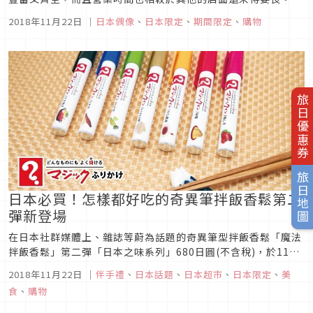
常被列入旅遊時必去逛景點呢。而這次唐基軻德將與日本最有名
2018年11月22日
｜
日本偶像
、
日本限定
、
期間限定
、
購物
的二次元歌姬-初音未來聯名推出多樣商品。這次第二彈的主題
邀請到了初音家族的鏡音雙子弟妹、輕熟女姊姊巡音琉香、大姐
大MEIKO跟大哥K...
旅日優惠券
旅日地圖
日本必買！怎樣都好吃的奇異筆拌飯香鬆第二
彈新登場
在日本社群媒體上、雜誌等蔚為話題的奇異筆型拌飯香鬆「魔法
拌飯香鬆」第二彈「日本之味系列」680日圓(不含稅)，於11月
15日(星期四)起，在全國各地的紀念品商店及藥妝雜貨店亮相。
2018年11月22日
｜
伴手禮
、
日本話題
、
日本超市
、
日本限定
、
美
食
、
購物