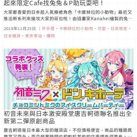
起來限定Cafe找兔兔＆P助玩耍吧！
大家都喜愛的日本超人氣療癒角色「卡娜赫拉的小動物」最近又
推出新系列來搶攻大家的荷包啦！由插畫家Kanahei繪製的兔兔
跟P助自爆紅後擁有不少粉絲，不管是先前與水族館的聯名或是
2018年11月23日
｜
伴手禮
、
卡娜赫拉的小動物
、
可愛
、
日本限定
、
與西武地鐵合作的一日遊觀光車票都廣受好評。此次以兔兔跟P
日本雜貨
、
東京車站
、
購物
助湊團組成樂隊為主題，除了推出一系列又萌又可愛的周邊商
品，更規劃了「卡...
初音未來與日本激安殿堂唐吉軻德聯名推出全
新第二彈原創商品
唐吉軻德是日本最大型的雜貨店，不但價格便宜，商品的種類既
豐富又齊全，而且營業時間也相較於其他的店面還來得要長。常