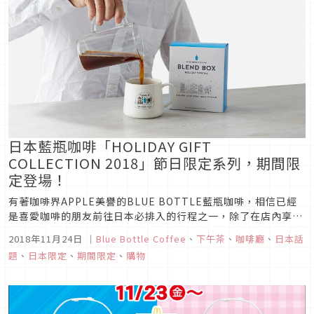
日本藍瓶咖啡「HOLIDAY GIFT
COLLECTION 2018」節日限定系列，期間限
定登場！
有著咖啡界APPLE美譽的BLUE BOTTLE藍瓶咖啡，相信已經
是喜愛咖啡的朋友前往日本必排入的行程之一，除了在店內享用
美味的咖啡之外，各種咖啡豆及周邊商品更是送禮自用的好選
2018年11月24日
｜
Blue Bottle Coffee
、
下午茶
、
咖啡廳
、
日本話
擇。去年年末推出與各界合作的HOLIDAY GIFT COLLECTION
題
、
日本限定
、
期間限定
、
購物
系列大獲好評，2018年當然也不會讓各位藍瓶迷失望...