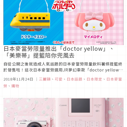
日本麥當勞限量推出「doctor yellow」、
「美樂蒂」提籃陪你兜風去
自從公開之後就造成人氣話題的日本麥當勞限量飲料薯條提籃終
於發售啦！這次日本麥當勞選用JR夢幻車款「doctor yellow」
和三麗鷗的人氣角色「美樂蒂」作為提籃的本體，吸引了眾人的
2018年11月24日
｜
三麗鷗
、
可愛
、
日本話題
、
日本限定
、
日本麥當
目光，甚至連海外粉絲也都到處想辦法找人代購，據說地點方便
勞
、
購物
的店家不到七點已被搶購一空，想入手的朋友動作要快喔！