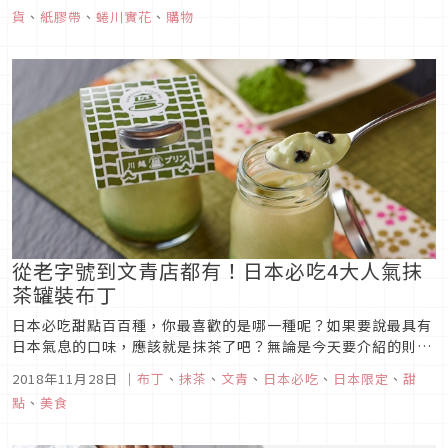
プリントジャパン）合作推出了第二波文具商品，除了繽紛紙膠
貨
、
紙膠帶
、
蜷川實花
、
購物
帶，快來看看還有哪些商品吧！
從老字號到文青店都有！日本必吃4大人氣抹
茶罐裝布丁
日本必吃甜點百百種，你最喜歡的是哪一種呢？如果要說最具有
日本氣息的口味，應該就是抹茶了吧？無論是今天要介紹的則是
日本東京非常受歡迎的4家抹茶罐裝布丁，雖然口味都相同，但
2018年11月28日
｜
布丁
、
抹茶
、
文青
、
日本必吃
、
日本限定
、
甜
是在製作和配料上卻十分的不同，讓這4款抹茶罐裝布丁成為了
點
、
美食
非常有特色的日本必吃甜點。