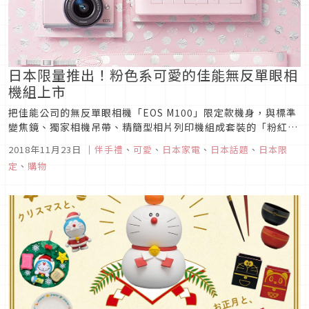
日本限量推出！粉色系可愛的佳能無反單眼相
機組上市
把佳能公司的無反單眼相機「EOS M100」限定款機身，與標準
變焦鏡、獨家相機吊帶、精簡型相片列印機組成套裝的「粉紅限
定攝影套組」將於11月29日(星期四)發售。想要一台攝影好夥伴
2018年11月23日
｜
伴手禮
、
可愛
、
日本家電
、
日本話題
、
日本限
的大家，超可愛的粉色機身，不買嗎？
定
、
購物