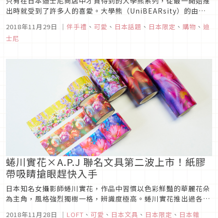
只有在日本迪士尼商店中才買得到的大學熊系列，從最一開始推
出時就受到了許多人的喜愛。大學熊（UniBEARsity）的由來
是迪士尼人氣角色們在課堂作業所創作出來的玩偶。進一步再將
2018年11月29日
｜
伴手禮
、
可愛
、
日本話題
、
日本限定
、
購物
、
迪
米奇創作出來的MOCHA（モカ）以及由米妮所創作出來的
士尼
PUDDING（プリン）所讀到的迪士尼公主故事，發展出公主熊
（Prin...
蜷川實花×A.P.J 聯名文具第二波上市！紙膠
帶吸睛搶眼趕快入手
日本知名女攝影師蜷川實花，作品中習慣以色彩鮮豔的華麗花朵
為主角，風格強烈獨樹一格，辨識度極高。蜷川實花推出過各式
各樣聯名商品，向來就是人氣保證的她這次與日本A.P.J（アート
2018年11月28日
｜
LOFT
、
可愛
、
日本文具
、
日本限定
、
日本雜