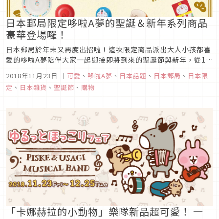
日本郵局限定哆啦A夢的聖誕＆新年系列商品
豪華登場囉！
日本郵局於年末又再度出招啦！這次限定商品派出大人小孩都喜
愛的哆啦A夢陪伴大家一起迎接即將到來的聖誕節與新年，從11
月21日開始只在日本郵局網站上數量限定販售「哆啦A夢 在家開
2018年11月23日
｜
可愛
、
哆啦A夢
、
日本話題
、
日本郵局
、
日本限
心過聖誕 新年」系列，依照以往經驗肯定又會掀起一波搶購熱
定
、
日本雜貨
、
聖誕節
、
購物
潮，有意願想入手的朋友手腳可要快一點囉！
「卡娜赫拉的小動物」樂隊新品超可愛！ 一