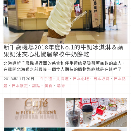
新千歲機場2018年度No.1的牛奶冰淇淋＆蘋
果奶油夾心札幌農學校牛奶餅乾
北海道新千歲機場裡面的美食和伴手禮總是吸引著無數的旅人，
在離開北海道之前最後一個令人期待的購物樂趣就是在這裡了。
地大物博的北海道有各種豐富的特產與商品，定番的白色戀人、
2018年11月20日
｜
伴手禮
、
北海道
、
日本必吃
、
日本必買
、
日本話
ROYCE巧克力、六花亭甜點、薯條三兄弟、各種口味的爆米花
題
、
日本限定
、
甜點
、
美食
、
購物
等等，還有各種北海道限定點心零食，甚至在新千歲機場才買得
到的各品牌限定版都...