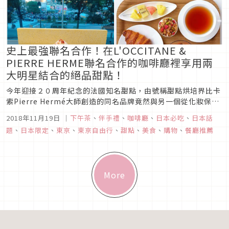
史上最強聯名合作！在L'OCCITANE &
PIERRE HERME聯名合作的咖啡廳裡享用兩
大明星結合的絕品甜點！
今年迎接２０周年紀念的法國知名甜點，由號稱甜點烘培界比卡
索Pierre Hermé大師創造的同名品牌竟然與另一個從化妝保養
品界橫跨飲食界，也是法國品牌在世界各地受注目的
2018年11月19日
｜
下午茶
、
伴手禮
、
咖啡廳
、
日本必吃
、
日本話
L'OCCITANE攜手合作，打造出一個史上最強的聯名合作咖啡廳
題
、
日本限定
、
東京
、
東京自由行
、
甜點
、
美食
、
購物
、
餐廳推薦
「L’OCCITANE Café by Pierre Hermé」！...
More