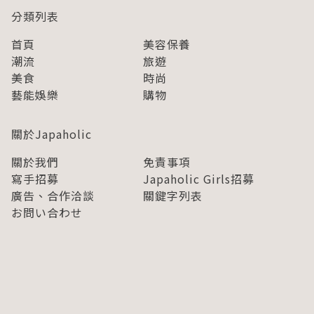
分類列表
首頁
美容保養
潮流
旅遊
美食
時尚
藝能娛樂
購物
關於Japaholic
關於我們
免責事項
寫手招募
Japaholic Girls招募
廣告、合作洽談
關鍵字列表
お問い合わせ