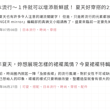
本流行～１件就可以增添新鮮感！ 夏天好穿搭的2
夏天也有許多令人注意的潮流關鍵字！ 但是，只是將流行的元素都
INGER mirror』編輯部的真鍋文小姐請教了，盛夏來臨前一定
丹寧「在這個夏天形成一股風潮的丹寧，一定要入手一件的單品是“白
5年07月08日
｜
日本流行
、
時尚
、
穿搭
年夏天，妳想展現怎樣的裙襬風情？今夏裙襬特
前，時尚圈內掀起一陣「及膝長裙」的流行風潮，對於女性不可或缺
己想給人的印象，裙襬的樣式只要稍做改變，整體造型就會有很大的
裙、迷你裙等，透過各式各樣的裙襬，配合不同的造型為您作介紹。presen
5年06月27日
｜
可愛
、
搭配
、
日本流行
、
時尚
、
穿搭
、
配件