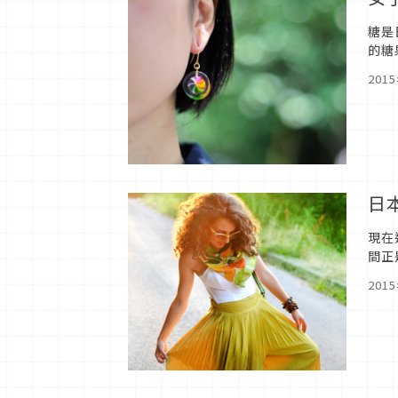
糖是
的糖
本，
201
日
現在
間正
下身單
201