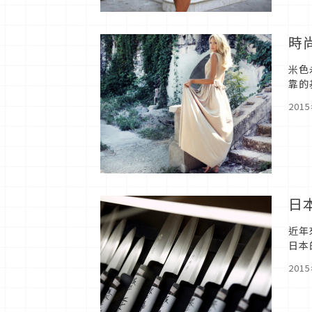
時
米色
靠的
介紹
201
日
近年
日本
201