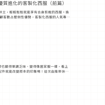
優質進化的客製化西服（前篇）
店林立，輕輕鬆鬆就能享有合身剪裁的西服。換
r】顧客數占壓倒性優勢，客製化西服的人氣專門
衣西服...
但是卻也顯得單調乏味、變得像居家服一樣，看上
小配件就能改變原本的印象唷！這次由推崇休閒
...