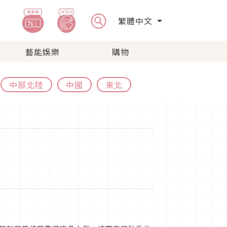
繁體中文
藝能娛樂
購物
中部北陸
中國
東北