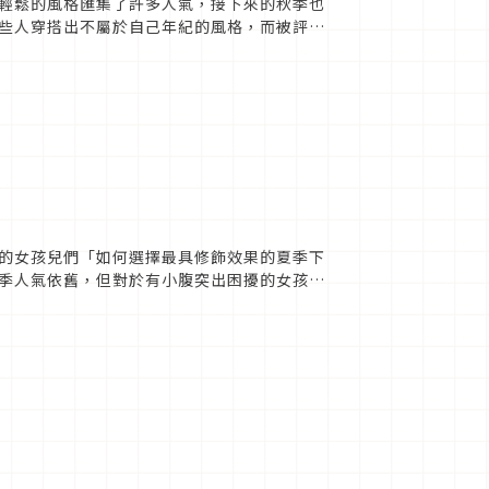
輕鬆的風格匯集了許多人氣，接下來的秋季也
些人穿搭出不屬於自己年紀的風格，而被評論
使是成熟女性也能...
的女孩兒們「如何選擇最具修飾效果的夏季下
季人氣依舊，但對於有小腹突出困擾的女孩們
以當成褲子，最好在腰圍部分...
別