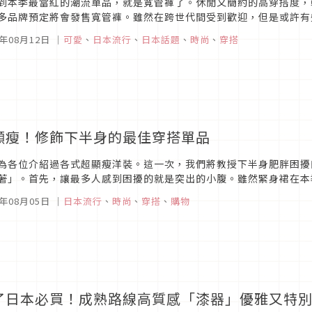
到本季最當紅的潮流單品，就是寬管褲了。休閒又簡約的高穿搭度，
多品牌預定將會發售寬管褲。雖然在跨世代間受到歡迎，但是或許有
俗!」也說不定…？ 本次向『GINGER mirror』編輯部請教了，即
5年08月12日
｜
可愛
、
日本流行
、
日本話題
、
時尚
、
穿搭
顯瘦！修飾下半身的最佳穿搭單品
為各位介紹過各式超顯瘦洋裝。這一次，我們將教授下半身肥胖困擾
著」。首先，讓最多人感到困擾的就是突出的小腹。雖然緊身裙在本
建議盡量避免。對於這種體型較為適合的裙款，就是可以當成裙子也可
5年08月05日
｜
日本流行
、
時尚
、
穿搭
、
購物
了日本必買！成熟路線高質感「漆器」優雅又特