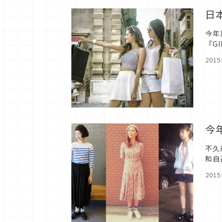
日
今年
『G
白色
201
今
不久
和自
膝上
201