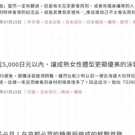
器」當然一定有聽過，但是每天在家都會用到，或者有隨身攜帶的人
的時候會買的紀念品，或是其實我家裡有…,像這樣自己不太會去用
改變大家這種想法的，正是青森縣八戶市裡的名叫LANDPROTECT（
5年07月23日
｜
伴手禮
、
日本必買
、
日本流行
、
日本雜貨
、
購物
、
配件
、
找5,000日元以內、讓成熟女性體型更顯優美的泳
30歲後，選購泳裝變得困難。雖然比較少和以前一樣去海邊大玩特
過，這樣一來反而被看到身材的場景增多了。因此這次，就向『GINGE
成熟女性看起來擁有“美BODY”的泳裝選購法。並請她來幫大家挑選
5年07月23日
｜
可愛
、
日本流行
、
時尚
、
購物
子必見！在京都必買的糖果所做成的鮮豔首飾