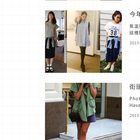
今
氣溫
這樣
到最
201
街
Ph
Ha
件。
201