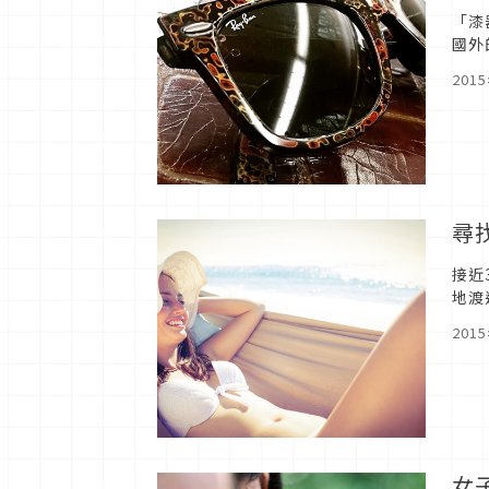
「漆
國外
是!
201
尋
接近
地渡
何讓
201
女