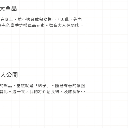
大單品
放在身上，並不適合成熟女性…。因此，先向
要先擁有的當季穿搭單品元素。營造大人休閒感的
色丹寧”。不過，...
輯大公開
的單品，當然就是「裙子」。隨著穿著的氛圍
變化。這一次，我們將介紹長裙、及膝長裙、
ted by W...