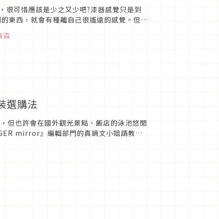
，很可惜應該是少之又少吧?漆器感覺只是到
到的東西，就會有種離自己很遙遠的感覺。但
ランドプロテクト）的...
青森
裝選購法
玩，但也許會在國外觀光景點、飯店的泳池悠閒
R mirror』編輯部門的真鍋文小姐請教如
物美價廉、容...