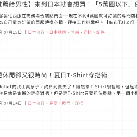
推薦給男性】來到日本就會想買！「5萬圓以下」
客製化西服在商務場合裝點門面−−現在不到4萬圓就可訂製的專門
為自己量身訂做的西服轉換心情，迎接工作挑戰吧。【麻布Tailo
999年麻布Tailor 1號店於神田開幕。不到4萬圓就可訂製西服，加上成
5年07月15日
｜
日本流行
、
日本話題
、
時尚
、
穿搭
、
配件
便休閒卻又很時尚！夏日T-Shirt穿搭術
Juliet的武山真意子。終於到夏天了！雖然穿T-Shirt很輕鬆，
容易像是偷懶的穿搭對吧。但是穿T-Shirt只要抓住重點、用一個
的我，傳授給大家這個夏天穿T-Shirt也能很時尚的重點吧。掌握到訣竅
5年07月14日
｜
日本流行
、
春夏
、
時尚
、
穿搭