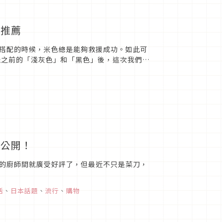
搭推薦
搭配的時候，米色總是能夠救援成功。如此可
繼之前的「淺灰色」和「黑色」後，這次我們要
本款的米色穿搭...
大公開！
的廚師間就廣受好評了，但最近不只是菜刀，
活
、
日本話題
、
流行
、
購物