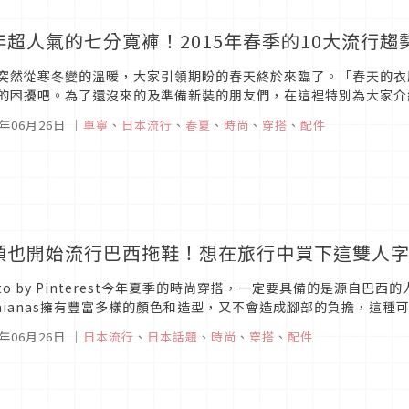
年超人氣的七分寬褲！2015年春季的10大流行趨
突然從寒冬變的溫暖，大家引領期盼的春天終於來臨了。「春天的衣
的困擾吧。為了還沒來的及準備新裝的朋友們，在這裡特別為大家介
新時尚搭配，提供您各種搭配做為參考。presented by WEAR・T恤
5年06月26日
｜
單寧
、
日本流行
、
春夏
、
時尚
、
穿搭
、
配件
頭也開始流行巴西拖鞋！想在旅行中買下這雙人
oto by Pinterest今年夏季的時尚穿搭，一定要具備的是源自巴西
vaianas擁有豐富多樣的顏色和造型，又不會造成腳部的負擔，這
在這個夏天裡，一定會成為穿搭上的最佳點綴！在此向大家介紹這個..
5年06月26日
｜
日本流行
、
日本話題
、
時尚
、
穿搭
、
配件