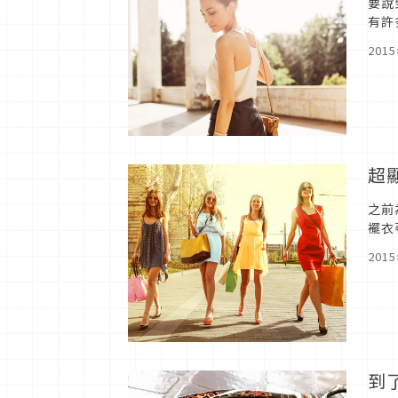
要說
有許
了「
201
超
之前
襬衣
還是
201
到