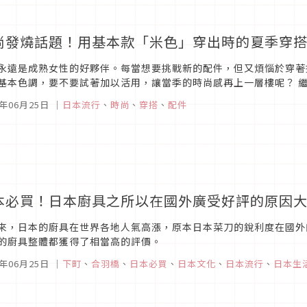
尚發燒話題！用基本款「米色」穿出時的夏季穿
永遠是成熟女性的好夥伴。每當想要挑戰新的配件，但又煩惱於穿著
基本色調，要不要試著加以活用，讓當季的時尚感再上一層樓呢？ 
帶有自然和成熟韻味的「米色」只要知道時下流行的配色技巧，就連基
5年06月25日
｜
日本流行
、
時尚
、
穿搭
、
配件
本必買！日本廚具之所以在國外廣受好評的原因
來，日本的廚具在世界各地人氣高漲，原本日本菜刀的銳利度在國外
的廚具整體都獲得了相當高的評價。
5年06月25日
｜
下町
、
合羽橋
、
日本必買
、
日本文化
、
日本流行
、
日本生