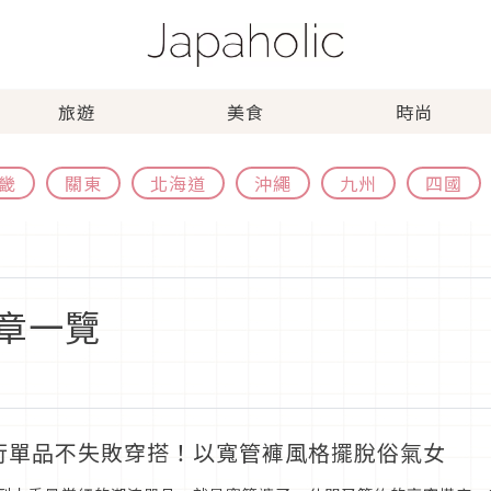
旅遊
美食
時尚
畿
關東
北海道
沖繩
九州
四國
章一覽
行單品不失敗穿搭！以寬管褲風格擺脫俗氣女