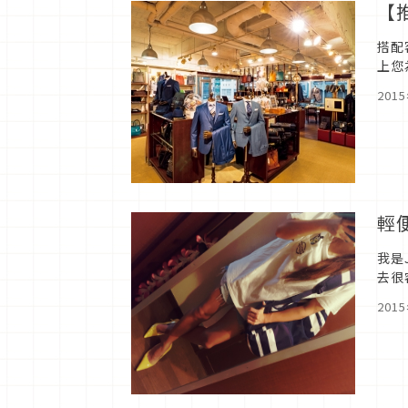
【
搭配
上您
店1
201
輕
我是
去很
時尚
201