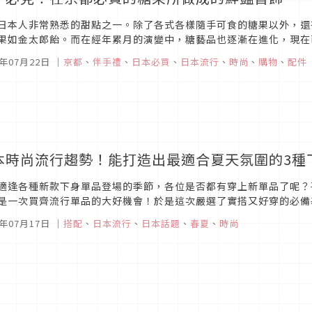
日本人非常熟悉的甜點之一。除了各式各樣隨手可食的糖果以外，還
果如金太郎飴。而在經年累月的演變中，糖藝品也逐漸在進化，現在
則由越來越多人在注意本店在京都的｢nanaco plus+｣的糖首飾。他
5年07月22日
｜
京都
、
伴手禮
、
日本必買
、
日本流行
、
時尚
、
購物
、
配件
本時尚流行趨勢！能打造出最適合夏天氛圍的3種
適逢各種新款下身單品登場的季節，各位是否都有穿上新單品了呢？
是一次買齊流行單品的大好機會！於是這次嚴選了實搭又好穿的必備
品。 流行寬褲裙，白色正夯！Photo by ZOZOTOWN(IENA)如...
5年07月17日
｜
搭配
、
日本流行
、
日本話題
、
春夏
、
時尚