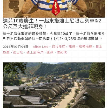
達菲10歲慶生！一起來搭迪士尼限定列車&2
公尺巨大達菲現身！
迪士尼海洋限定的可愛達菲，今年滿10歲了！迪士尼特別推出系
列限定活動來與粉絲一同歡慶！1/12～3/25登場的是達菲與好
朋友的限定列車，列車的車頭有大大的達菲、雪莉玫與新朋友傑
2016年01月04日
｜
Alice Lee
、
傑拉多尼
、
旅遊
、
旅遊推薦
、
日本
拉多尼，與他們一起搭乘限定列車展開迪士尼海洋的冒險之旅
旅遊
、
迪士尼
、
迪士尼海洋
、
達菲
、
雪莉玫
吧！