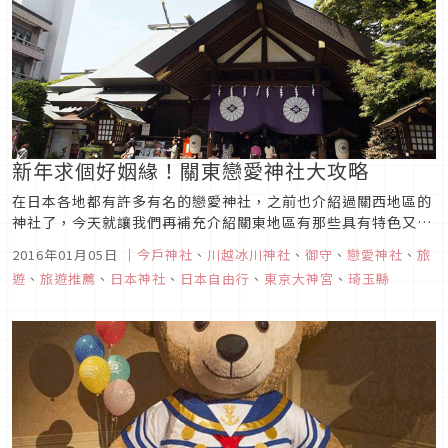
新年求個好姻緣！關東戀愛神社大攻略
在日本各地都有許多有名的戀愛神社，之前也介紹過關西地區的
神社了，今天就讓我們再補充介紹關東地區有那些具有特色又非
常靈驗的有名戀愛神社吧！東京都東京大神宮位於東京市區，坐
2016年01月05日
｜
今戶神社
、
川越冰川神社
、
御守
、
戀愛神社
、
旅
電車至飯田橋車站徒步約10分鐘即可到達。東京大神宮是東京非
遊
、
旅遊推薦
、
日本神社
、
日本自由行
、
東京大神宮
、
琦玉縣
常有名祈求姻緣的神社，現在日本廣為流傳的「神前結婚式」，
也是東京大神宮所創...