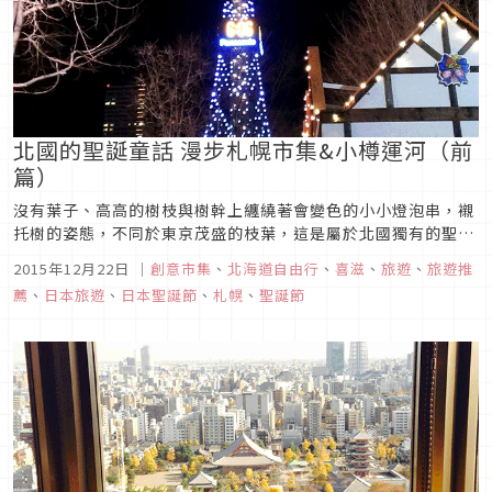
北國的聖誕童話 漫步札幌市集&小樽運河（前
篇）
沒有葉子、高高的樹枝與樹幹上纏繞著會變色的小小燈泡串，襯
托樹的姿態，不同於東京茂盛的枝葉，這是屬於北國獨有的聖誕
節燈飾街景。
2015年12月22日
｜
創意市集
、
北海道自由行
、
喜滋
、
旅遊
、
旅遊推
薦
、
日本旅遊
、
日本聖誕節
、
札幌
、
聖誕節