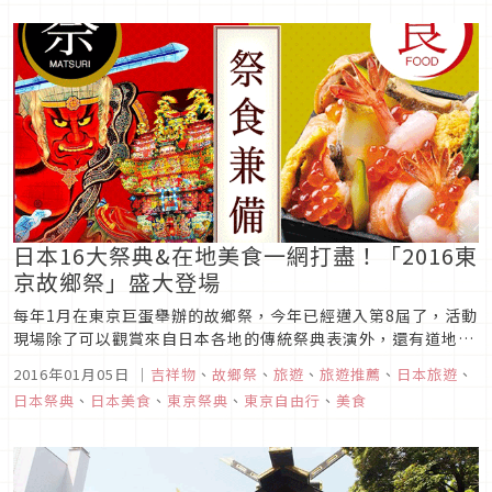
日本16大祭典&在地美食一網打盡！「2016東
京故鄉祭」盛大登場
每年1月在東京巨蛋舉辦的故鄉祭，今年已經邁入第8屆了，活動
現場除了可以觀賞來自日本各地的傳統祭典表演外，還有道地的
故鄉美食可以品嚐，去年就吸引了超過40萬人到場參觀。
2016年01月05日
｜
吉祥物
、
故鄉祭
、
旅遊
、
旅遊推薦
、
日本旅遊
、
日本祭典
、
日本美食
、
東京祭典
、
東京自由行
、
美食