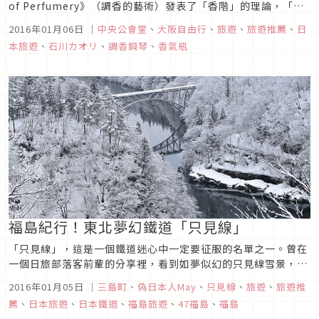
of Perfumery》（調香的藝術）發表了「香階」的理論，「如
果音樂有音階，那是不是香氣也能有『香階』呢？」在150年後
2016年01月06日
｜
中央公會堂
、
大阪自由行
、
旅遊
、
旅遊推薦
、
日
的今年，日本的TASKO inc. 按照香階理論完成了世界唯一的這
本旅遊
、
石川カオリ
、
調香鋼琴
、
香氣瓶
台調香鋼琴「Perf...
福島紀行！東北夢幻鐵道「只見線」
「只見線」，這是一個鐵道迷心中一定要征服的名單之一。曾在
一個日旅部落客前輩的分享裡，看到如夢似幻的只見線雪景，讓
我著實心生嚮往！不要說是冬季了，位於福島縣的只見線，其實
2016年01月05日
｜
三島町
、
偽日本人May
、
只見線
、
旅遊
、
旅遊推
是個交通不便的地方。若要拍攝到火車、湖面倒影、滿山楓情，
薦
、
日本旅遊
、
日本鐵道
、
福島旅遊
、
47福島
、
福島
除了要付出一點點努力，還需要那麼一些運氣。