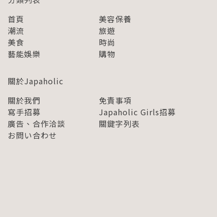
首頁
美容保養
潮流
旅遊
美食
時尚
藝能娛樂
購物
關於Japaholic
關於我們
免責事項
寫手招募
Japaholic Girls招募
廣告、合作洽談
關鍵字列表
お問い合わせ