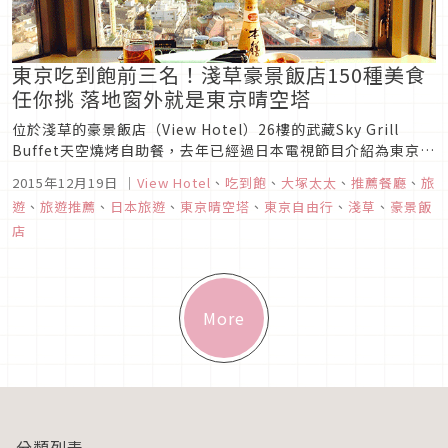
東京吃到飽前三名！淺草豪景飯店150種美食
任你挑 落地窗外就是東京晴空塔
位於淺草的豪景飯店（View Hotel）26樓的武藏Sky Grill
Buffet天空燒烤自助餐，去年已經過日本電視節目介紹為東京前
三名的吃到飽餐廳，因為它有150多種的美食選擇和可以俯瞰淺
2015年12月19日
｜
View Hotel
、
吃到飽
、
大塚太太
、
推薦餐廳
、
旅
草寺與遙望晴空塔的無價美景！今年10月在大刀闊斧從新裝潢後
遊
、
旅遊推薦
、
日本旅遊
、
東京晴空塔
、
東京自由行
、
淺草
、
豪景飯
再度開幕，位置更寬敞舒適，高大明亮的落地窗更能讓...
店
More
分類列表