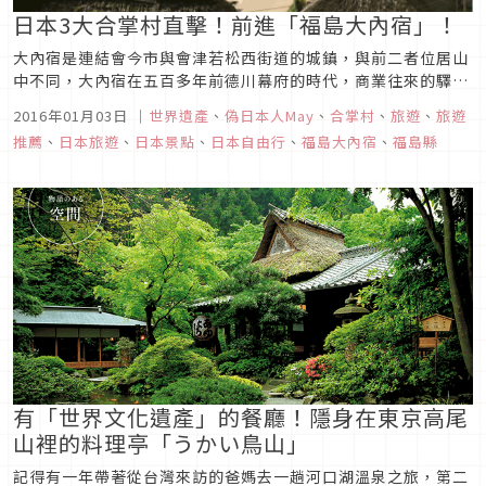
日本3大合掌村直擊！前進「福島大內宿」！
大內宿是連結會今市與會津若松西街道的城鎮，與前二者位居山
中不同，大內宿在五百多年前德川幕府的時代，商業往來的驛
站，商人們在此留宿用餐，比起美山町、白川鄉來說，大內宿熱
2016年01月03日
｜
世界遺產
、
偽日本人May
、
合掌村
、
旅遊
、
旅遊
鬧不少。
推薦
、
日本旅遊
、
日本景點
、
日本自由行
、
福島大內宿
、
福島縣
有「世界文化遺產」的餐廳！隱身在東京高尾
山裡的料理亭「うかい鳥山」
記得有一年帶著從台灣來訪的爸媽去一趟河口湖溫泉之旅，第二