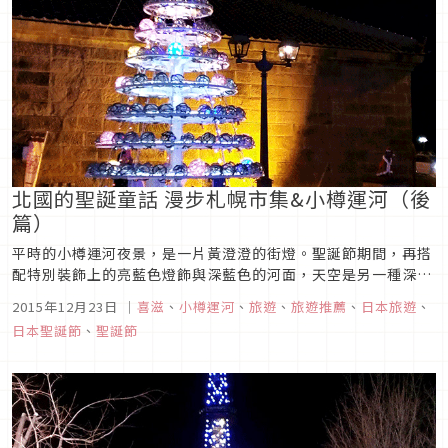
北國的聖誕童話 漫步札幌市集&小樽運河（後
篇）
平時的小樽運河夜景，是一片黃澄澄的街燈。聖誕節期間，再搭
配特別裝飾上的亮藍色燈飾與深藍色的河面，天空是另一種深淺
藍調，構成一個想收藏在心裡的美好畫面。
2015年12月23日
｜
喜滋
、
小樽運河
、
旅遊
、
旅遊推薦
、
日本旅遊
、
日本聖誕節
、
聖誕節