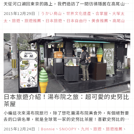
天從河口湖回東京的路上，我們造訪了一間彷彿隱居在高尾山的
料理亭「うかい鳥山（ukai鳥山）」。在世界聞名的うかい亭集
2015年12月29日
｜
うかい鳥山
、
世界文化遺產
、
合掌屋
、
大塚太
團裡，有一間擁有世界文化遺產的餐廳，餐廳裡有一個登錄世界
太
、
旅遊
、
旅遊推薦
、
日本旅遊
、
日本自由行
、
美食推薦
、
高尾山
文化遺產的合掌屋「越中五箇山の合掌造り」。伴著山中的夕
顔、連月、雲井、紅...
日本旅遊介紹！湯布院之旅：超可愛的史努比
茶屋
小編這次來湯布院旅行，除了想吃遍湯布院美食外，有個絕對要
去的口袋名單，就是全球第一家的史努比茶屋！喜歡史努比的
人，絕對要把握機會來朝聖一下啊！茶屋分成三個區塊：販售霜
2015年12月24日
｜
Bonnie
、
SNOOPY
、
九州
、
旅遊
、
旅遊推薦
、
淇淋和肉包等的「戶外小屋」、「商品部」、和「室內茶屋」。