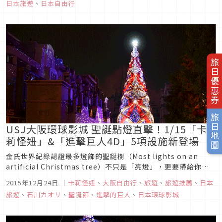
日本旅遊
、
日本自由行
旅日優惠券
旅日地圖
USJ大阪環球影城 聖誕點燈直擊！1/15「卡
莉怪妞」&「進擊巨人4D」5項設施新登場
金氏世界紀錄認證最多燈飾的聖誕樹（Most lights on an
artificial Christmas tree）不只是「亮燈」，更要帶給你更
多驚喜與感動的「來自天使的奇蹟」，就在傍晚的大阪環球影
2015年12月24日
｜
卡莉怪妞
、
大阪自由行
、
旅遊
、
旅遊推薦
、
日本
城！The Voice of an Angel，來自天使的奇蹟原以為提早一小
旅遊
、
石川カオリ
、
聖誕節
、
進擊的巨人
、
日本環球影城
時到會場應該能搶到好...