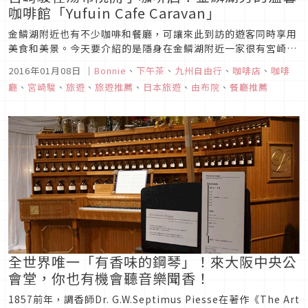
咖啡館「Yufuin Cafe Caravan」
金鱗湖附近也有不少咖啡和餐廳，可讓來此到訪的遊客同時享用
美食和美景。今天要介紹的是隱身在金鱗湖附近一家很有宮崎駿
電影風格的咖啡專賣店！
2016年01月08日
｜
Bonnie
、
下午茶
、
九州自由行
、
咖啡店
、
咖啡
廳
、
宮崎駿
、
旅遊
、
旅遊推薦
、
日本旅遊
、
由布院
、
餐廳推薦
全世界唯一「有香味的鋼琴」！來大阪中央公
會堂，你也有機會聽音樂聞香！
1857前年，調香師Dr. G.W.Septimus Piesse在著作《The Art