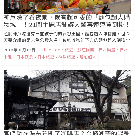
神戶除了看夜景，還有超可愛的「麵包超人購
物城」！21間主題店鋪讓人驚喜連連買到掛！
位於神戶港邊有一座孩子們的夢想王國，麵包超人博物館，但今
天要介紹的是完全免費入場，位於博物館下方的麵包超人購物
城。
2016年01月12日
｜
Alice Lee
、
旅遊
、
旅遊推薦
、
日本動畫
、
日本
卡通
、
日本夜景
、
日本旅遊
、
神戶旅遊
、
麵包超人
宮崎駿在湯布院開了咖啡店？金鱗湖旁的溫馨