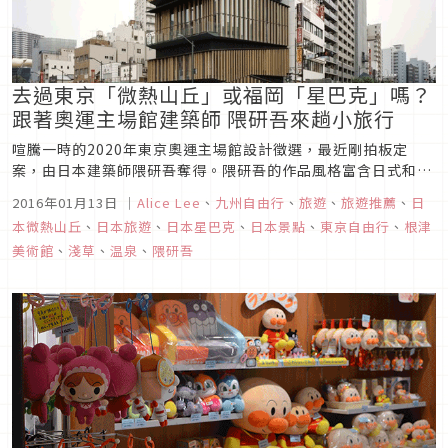
去過東京「微熱山丘」或福岡「星巴克」嗎？
跟著奧運主場館建築師 隈研吾來趟小旅行
喧騰一時的2020年東京奧運主場館設計徵選，最近剛拍板定
案，由日本建築師隈研吾奪得。隈研吾的作品風格富含日式和風
與東方禪意，並擅長與自然景觀融合，建築本體大量運用木材、
2016年01月13日
｜
Alice Lee
、
九州自由行
、
旅遊
、
旅遊推薦
、
日
竹子、石板等天然建材，結合光線、風的流向與水，創造出傳統
本微熱山丘
、
日本旅遊
、
日本星巴克
、
日本景點
、
東京自由行
、
根津
與現代兼具的建築特色。而日本有許多的旅遊景點都看的到隈研
美術館
、
淺草
、
温泉
、
隈研吾
吾的建築作品，讓我們...