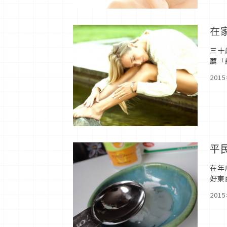
在
三十
薦「
的效
201
平
在年
好東
小蘇
201