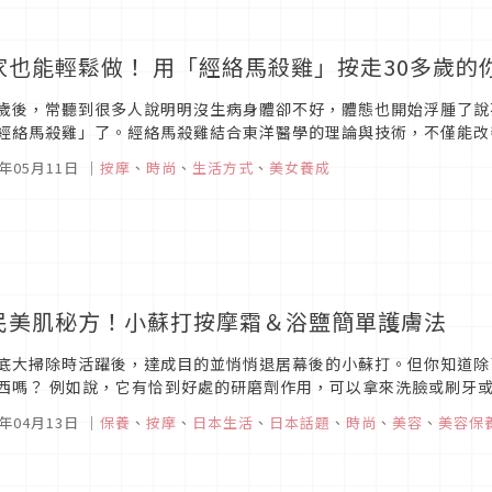
家也能輕鬆做！ 用「經絡馬殺雞」按走30多歲的
歲後，常聽到很多人說明明沒生病身體卻不好，體態也開始浮腫了說
經絡馬殺雞」了。經絡馬殺雞結合東洋醫學的理論與技術，不僅能改
果。 這種好處多多的經絡馬殺雞，沒有人不想做吧？然後這次要跟大家
5年05月11日
｜
按摩
、
時尚
、
生活方式
、
美女養成
民美肌秘方！小蘇打按摩霜＆浴鹽簡單護膚法
底大掃除時活躍後，達成目的並悄悄退居幕後的小蘇打。但你知道除
西嗎？ 例如說，它有恰到好處的研磨劑作用，可以拿來洗臉或刷牙或
打的基本介紹！小蘇打主要是用來中和並融出酸化的髒污、研磨等，依照
5年04月13日
｜
保養
、
按摩
、
日本生活
、
日本話題
、
時尚
、
美容
、
美容保