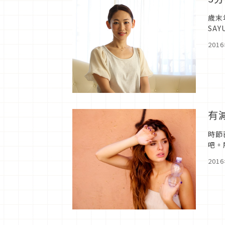
歲末
SA
201
有
時節
吧。
身體
201