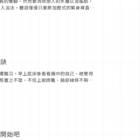
長的雙腳，然而要消除煩人的水腫以及脂肪，
褲入浴法。聽說僅僅只要將加壓式的緊身褲直接
秘訣
膚黯沉。早上起床後看看鏡中的自己，總覺得
態置之不理，不但上妝困難、臉部線條不夠緊
」開始吧