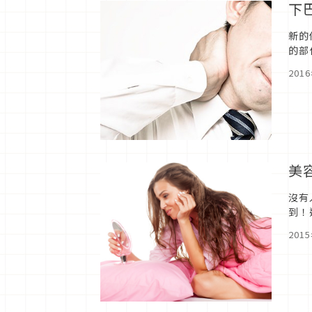
下
新的
的部
來！
201
美
沒有
到！
201