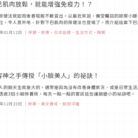
巴肌肉放鬆，就能增強免疫力！？
保健法就如雨後春筍般不斷冒出。以最近來說，備受矚目的按摩小腿
位，令人意外地，針對下巴肌肉的保健法也登場了。而介紹這套下巴
（暫譯）』（ASUCOM出版）一書。
6年01月12日
｜
保健
、
按摩
、
日本話題
、
生活方式
、
睡眠
容神之手傳授「小臉美人」的祕訣！
人的臉天生就是大的，通常是因為沒有改善身體狀況，或是日常生活
透過3招小臉保養術，每天一點一點的嘗試這些讓臉變小的祕訣吧。
5年12月23日
｜
按摩
、
美女養成
、
臉部浮腫