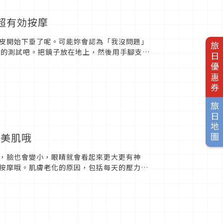
超有効按摩
皮開始下垂了呢。可能妳會認為「我沒問題」
旅日優惠券
單的測試吧。把鏡子放在地上，然後用手腳支撐
還有，如果妳的側臉在鏡子...
旅日地圖
及美肌哦
，臉也會變小，眼睛就會看起來更大更有神
按摩哦。肌膚老化的原因，包括每天的壓力，
的新陳代謝會被搞亂，所以要...