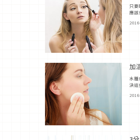
只要
應該
果能
201
加
水腫
決這
201
3