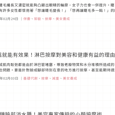
睫毛纖長又濃密就能夠凸顯出眼睛的輪廓，女子力也會一併提升。睫
有許多女性都懷抱著「想讓睫毛變長！」「想再讓睫毛多一點！」的
讓自己天生的睫毛增長一些，就可以在早上化妝時省下一道功夫。那麼
6年02月24日
｜
保養
、
卸妝
、
按摩
、
美女養成
溫就能有效果！淋巴按摩對美容和健康有益的理
或肌肉鬆弛都是由於淋巴管堵塞，導致老廢物質和水分堆積所造成的
些問題。要是針對臉或腳部特別在意的地方進行按摩，甚至能期待達
6年02月03日
｜
基礎代謝
、
按摩
、
減重
、
美女養成
分鐘臉部消水腫！美容專家傳授的小顏按摩術