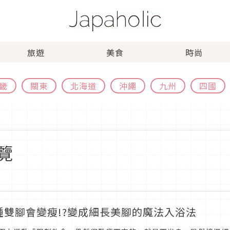
旅遊
美食
時尚
畿
關東
北海道
沖繩
九州
四國
覽
腫雙腳會變瘦!?變成細長美腳的魔法入浴法