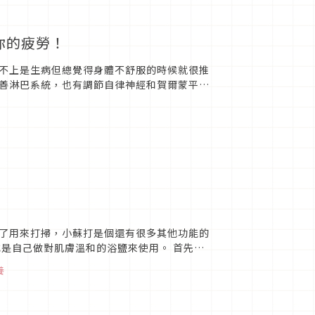
你的疲勞！
不上是生病但總覺得身體不舒服的時候就很推
善淋巴系統，也有調節自律神經和賀爾蒙平衡
介紹的是不需要...
了用來打掃，小蘇打是個還有很多其他功能的
是自己做對肌膚溫和的浴鹽來使用。 首先是
目...
養