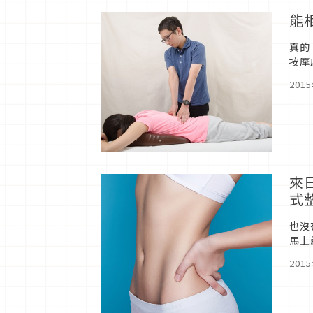
能
真的
按摩
麼嚴
201
來
式
也沒
馬上
玩一
201