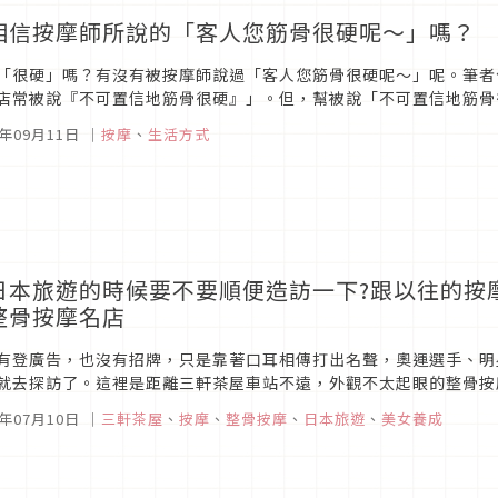
相信按摩師所說的「客人您筋骨很硬呢〜」嗎？
「很硬」嗎？有沒有被按摩師說過「客人您筋骨很硬呢〜」呢。筆者
店常被說『不可置信地筋骨很硬』」。但，幫被說「不可置信地筋骨
重。該不會對誰都說「筋骨很硬呢〜」吧？ 不能相信按摩師嗎？ 不
5年09月11日
｜
按摩
、
生活方式
日本旅遊的時候要不要順便造訪一下?跟以往的按
整骨按摩名店
有登廣告，也沒有招牌，只是靠著口耳相傳打出名聲，奧運選手、明
就去探訪了。這裡是距離三軒茶屋車站不遠，外觀不太起眼的整骨按摩
樣的氣氛，讓人很放鬆。這邊的治療稱為「BODY MODERING」，此
5年07月10日
｜
三軒茶屋
、
按摩
、
整骨按摩
、
日本旅遊
、
美女養成