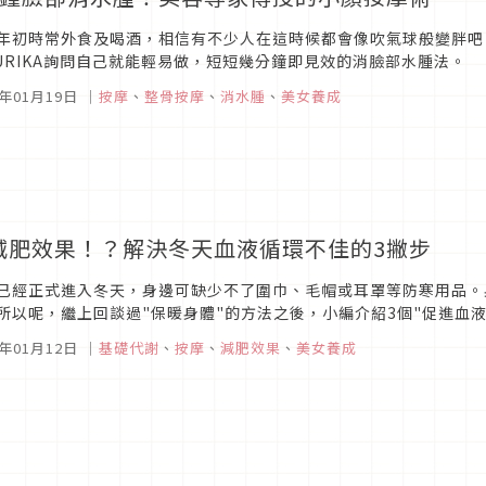
年初時常外食及喝酒，相信有不少人在這時候都會像吹氣球般變胖吧
YURIKA詢問自己就能輕易做，短短幾分鐘即見效的消臉部水腫法。
6年01月19日
｜
按摩
、
整骨按摩
、
消水腫
、
美女養成
減肥效果！？解決冬天血液循環不佳的3撇步
已經正式進入冬天，身邊可缺少不了圍巾、毛帽或耳罩等防寒用品。
所以呢，繼上回談過"保暖身體"的方法之後，小編介紹3個"促進血
變得暖和，血液循環依舊無法提升的你，只要用點巧思，馬上暢通無
6年01月12日
｜
基礎代謝
、
按摩
、
減肥效果
、
美女養成