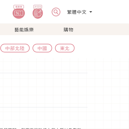
繁體中文
藝能娛樂
購物
中部北陸
中國
東北