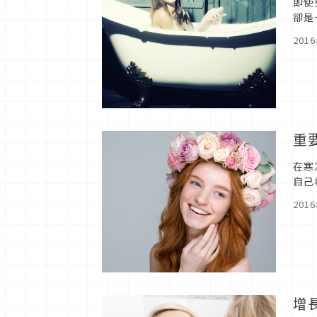
即使
卻是
貼身
201
重
在寒
自己
實，
201
增