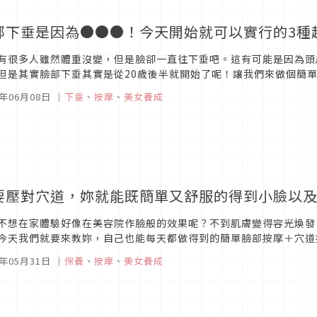
部下垂是因為●●●！今天開始就可以實行的3種
有很多人雖然體重沒變，但是臉卻一直往下垂吧。這有可能是因為頭
但是其實臉部下垂其實是從20歲後半就開始了呢！讓我們來做個簡
跪在地上往下看鏡子。這時候如果臉的脂肪下垂了的話，就要注意了。
5年06月08日
｜
下垂
、
按摩
、
美女養成
要壓對穴道，妳就能既簡單又舒服的得到小臉以
不想在家體驗好像在美容院作臉般的效果呢？不到肌膚變得容光煥發
今天我們就要來教妳，自己也能每天都做得到的簡單臉部按摩＋穴道
線，廢氣污染，乾燥，以及加齢等等。由於肌膚的老化，通常28天一次
5年05月31日
｜
保養
、
按摩
、
美女養成