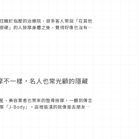
任職於指壓的治療院，很多客人常說「在其他
很硬」的人按摩身體之後，覺得好像也沒有那
，其實中間隱含了替客人著想...
摩不一樣，名人也常光顧的隱藏
星、美容業者也常來的整骨按摩，一聽到傳言
「J-Body」。店裡裝潢的就像是去朋友家
治療是原本為藥...