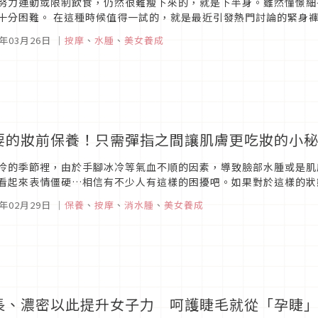
努力運動或限制飲食，仍然很難瘦下來的，就是下半身。雖然憧憬細
十分困難。 在這種時候值得一試的，就是最近引發熱門討論的緊身
穿著泡澡，臃腫雙腳就會愈來愈緊實。
6年03月26日
｜
按摩
、
水腫
、
美女養成
要的妝前保養！只需彈指之間讓肌膚更吃妝的小
冷的季節裡，由於手腳冰冷等氣血不順的因素，導致臉部水腫或是肌
看起來表情僵硬…相信有不少人有這樣的困擾吧。如果對於這樣的狀
導致整張臉看起來更大。
6年02月29日
｜
保養
、
按摩
、
消水腫
、
美女養成
長、濃密以此提升女子力 呵護睫毛就從「孕睫