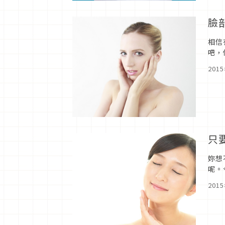
臉
相信
吧，
身體
201
只
妳想
呢。
紫外
201