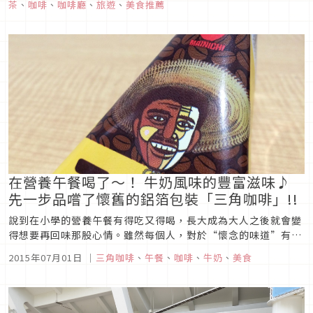
茶
、
咖啡
、
咖啡廳
、
旅遊
、
美食推薦
結。也有提供室外露天座位。可以讓附近辛苦的上班族們暫時體
驗一下上流社會的奢侈...
在營養午餐喝了〜！ 牛奶風味的豐富滋味♪
先一步品嚐了懷舊的鋁箔包裝「三角咖啡」!!
說到在小學的營養午餐有得吃又得喝，長大成為大人之後就會變
得想要再回味那股心情。雖然每個人，對於“懷念的味道”有著
許多不一樣的感覺， 而對於身為三十世代熟女記者的我而言「炸
2015年07月01日
｜
三角咖啡
、
午餐
、
咖啡
、
牛奶
、
美食
麵包」跟「調味乳」的記憶還鮮明著。回歸正題，6月30日
（二）在LAWSON， 懷舊的人會很懷念的「三角咖啡」將開始
限定發售。記者在...