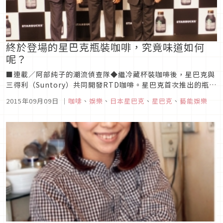
終於登場的星巴克瓶裝咖啡，究竟味道如何
呢？
■連載／阿部純子的潮流偵查隊◆繼冷藏杯裝咖啡後，星巴克與
三得利（Suntory）共同開發RTD咖啡。星巴克首次推出的瓶裝
咖啡「星巴克黑咖啡 派克市場烘焙」（每275克200日圓），
2015年09月09日
｜
咖啡
、
娛樂
、
日本星巴克
、
星巴克
、
藝能娛樂
自8月25日起已於日本全國便利商店及各交通設施內商店販售。
星巴克公司的Michael Conway、David Hans...