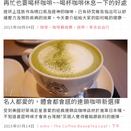
再忙也要喝杯咖啡~~喝杯咖啡休息一下的好處
提供上班族作為喘口氣及提神的咖啡，已有研究報告指出可以舒
緩壓力及預防疾病的效果。今天要介紹給大家的如何喝的健康，
以及日本人氣的咖啡店。◎咖啡對癌症和現代人文明病也有效？
2015年08月04日
｜
咖啡
、
咖啡廳推薦
、
娛樂
、
東京自由行
現在開始對於喝咖啡這件是大家要從新認知了，因為已經有新的
研究報告指出，喝咖啡可以對於現代人的三大疾病癌症、心筋梗
塞、腦中風有預防的效...
名人都愛的，體會都會感的連鎖咖啡新選擇
受到美國好萊塢巨星喜愛的經典連鎖店咖啡店終於進軍日本囉。
不知道甚麼時候才會來台灣開?笑個人覺得餐點跟飲料的選擇比
星巴克多元化，價位中等，周邊商品也很有質感且豐富。重點是
2015年07月14日
｜
miho
、
The Coffee Bean&Tea Leaf
、
下午
日本的ㄧ號店地點很好，就在日本橋站。而且還跟地鐵的出口連