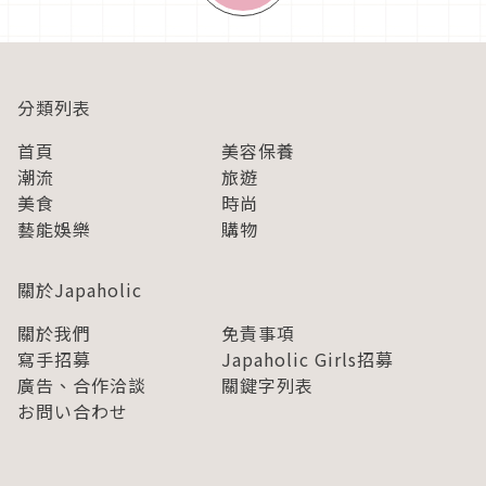
分類列表
首頁
美容保養
潮流
旅遊
美食
時尚
藝能娛樂
購物
關於Japaholic
關於我們
免責事項
寫手招募
Japaholic Girls招募
廣告、合作洽談
關鍵字列表
お問い合わせ