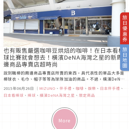
旅日優惠券
也有販售嚴選咖啡豆烘焙的咖啡！在日本看棒
旅日地圖
球比賽就會想去！橫濱DeNA海灣之星的新周
邊商品專賣店超時尚
說到職棒的周邊商品專賣店所賣的東西，具代表性的單品大多是
棒球衣、毛巾、帽子等等為球隊加油的商品。不過，橫濱DeNA
海灣之星今年4月開幕的周邊商品專賣店與街上的棒球用品店品
2015年06月26日
｜
MIZUNO
、
伴手禮
、
咖啡
、
娛樂
、
日本伴手禮
、
項及氣氛可是截然不同。新店舖取名「＋B」，是以「日常＋
日本看棒球
、
棒球
、
橫濱DeNA海灣之星
、
限定商品
BASEBALL（棒球）」為概念的生活風格商店。店名的B是
BASEBALL的...
More