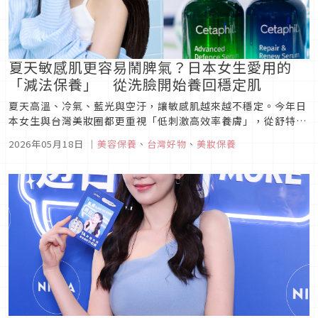
夏天敏感肌更容易鬧脾氣？日本女生愛用的
「減法保養」 從洗臉開始養回穩定肌
夏天高溫、冷氣、藍光與空汙，讓敏感肌越來越不穩定。今年日
本女生與台灣美妝圈都更重視「低刺激高效率養膚」，從舒特膚
日夜修護、專科超微米潔顏乳到Caudalie葡萄蔓亮白精華，以
2026年05月18日
｜
美容保養
、
台灣好物
、
美妝保養
溫和方式養出穩定透亮原生肌。