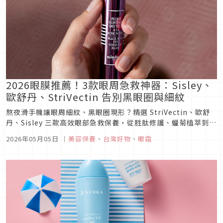
2026眼膜推薦！3款眼周急救神器：Sisley、
歐舒丹、StriVectin 告別黑眼圈與細紋
熬夜滑手機讓眼周細紋、黑眼圈現形？精選 StriVectin、歐舒
丹、Sisley 三款高效眼部急救保養，從胜肽修護、蠟菊植萃到黑
玫瑰精露，一次解決浮腫與暗沉。內文同步解析眼霜正確用量與
2026年05月05日
｜
美容保養
、
台灣好物
、
眼霜
黑眼圈分類，幫你精準擊退老化痕跡，找回明亮緊緻雙眼！