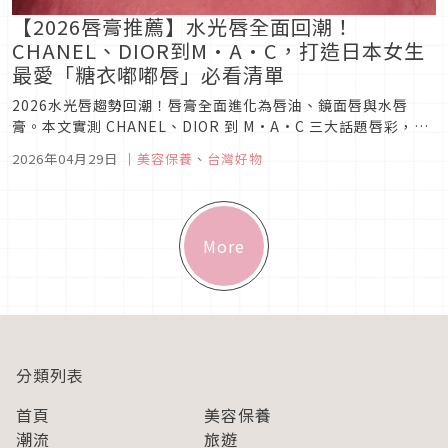
【2026唇膏推薦】水光唇全面回潮！
CHANEL、DIOR到M·A·C，打造日本女生
最愛「糖衣嘟嘟唇」必看清單
2026水光唇趨勢回潮！唇膏全面進化為唇油、鏡面唇與水唇
膏。本文實測 CHANEL、DIOR 到 M·A·C 三大話題唇彩，整
理日韓女生最愛的嘟嘟水光唇色號與質地解析。
2026年04月29日
｜
美容保養
、
台灣好物
More
分類列表
首頁
美容保養
潮流
旅遊