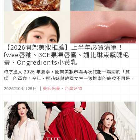
【2026開架美妝推薦】上半年必買清單！
fwee唇釉、3CE果凍唇蜜、媚比琳束感睫毛
膏、Ongredients小黃乳
時序進入 2026 年夏季，開架美妝市場再次掀起一場關於「質
感」的革命。今年，櫻花妹與韓國女生一致推崇的底妝不再是厚
重遮瑕，而是強調「呼吸感」與「水光感」。從話題度爆棚的
2026年04月29日
｜
美容保養
、
台灣好物
fwee 可樂系列，到讓《單身即地獄 5》嘉賓喜珗也著迷的果凍
唇蜜，這些新品不僅擁有極高的顏值，更在功能性上大幅進化。
今天就為大...