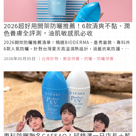
2026超好用開架防曬推薦！6款清爽不黏、潤
色養膚全評測，油肌敏感肌必收
2026開架防曬推薦清單！精選BIODERMA、曼秀雷敦、專科共
6款人氣防曬，針對台灣夏天高溫濕熱設計，涵蓋抗氧防護、潤
色校膚、清爽養膚與戶外抗汗款。一文看懂油肌與敏感肌適合哪
2026年05月05日
｜
台灣好物
、
美容保養
、
防曬
、
防曬保養
款，幫你挑出清爽不黏、高係數SPF50+的最強防曬！
專科防曬聯名CAFEAO！邱鋒澤一日店長＋藍