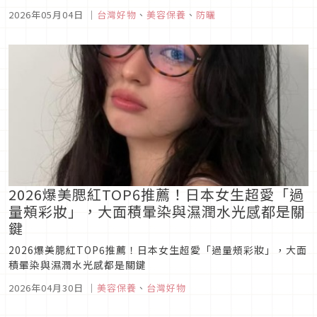
m̄enom̄eno海洋友善純淨防曬，一次掌握底妝、保養與清爽防
2026年05月04日
｜
台灣好物
、
美容保養
、
防曬
護關鍵。
2026爆美腮紅TOP6推薦！日本女生超愛「過
量頰彩妝」，大面積暈染與濕潤水光感都是關
鍵
2026爆美腮紅TOP6推薦！日本女生超愛「過量頰彩妝」，大面
積暈染與濕潤水光感都是關鍵
2026年04月30日
｜
美容保養
、
台灣好物