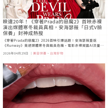
睽違20年！《穿著Prada的惡魔2》首映赤裸
演出媒體寒冬裁員真相，安海瑟薇「日式V臉
保養」封神成熱搜
《穿著Prada的惡魔2》2026首映引爆話題！安海瑟薇重返
《Runway》竟遇媒體寒冬與裁員危機，電影赤裸揭露AI流量時
代下的傳播真相。全網瘋傳小安「V臉保養」凍齡祕訣，資生堂
2026年04月29日
｜
美容保養
、
台灣好物
國際櫃激抗痕系列如何打造安海瑟薇的緊緻輪廓？記者黃筱婷深
度解析。