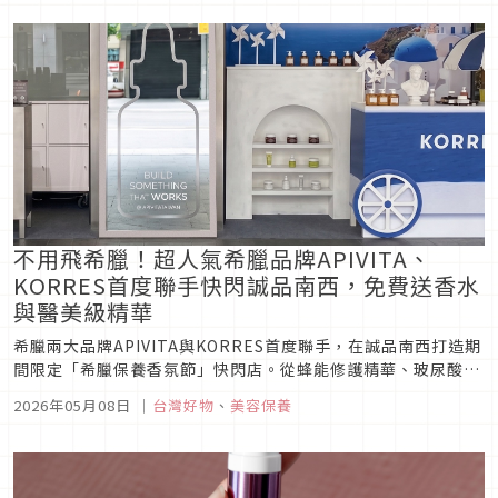
不用飛希臘！超人氣希臘品牌APIVITA、
KORRES首度聯手快閃誠品南西，免費送香水
與醫美級精華
希臘兩大品牌APIVITA與KORRES首度聯手，在誠品南西打造期
間限定「希臘保養香氛節」快閃店。從蜂能修護精華、玻尿酸保
養到白色無花果香水，結合沉浸式地中海氛圍與限量體驗禮，讓
2026年05月08日
｜
台灣好物
、
美容保養
人不用飛出國也能感受希臘式療癒生活。