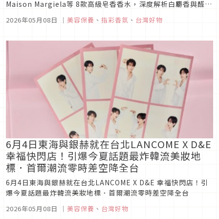
Maison Margiela等 8款高級皂香香水，深度解析白麝香與醛香
如何交織出「洗完澡、曬過太陽白襯衫」的乾淨氣息。這篇帶你
2026年05月08日
｜
美容保養
、
指彩香氛
、
台灣好物
掌握日本女生最迷戀的「偽體香」密技，即便在潮濕悶熱的夏
天，也能散發低調又精緻的好感氛圍。
6月4日東海與銀赫就在台北LANCOME X D&E
幸福快閃店！引爆今夏話題最炸韓流美妝地
標．首爾潮流零時差空降全台
6月4日東海與銀赫就在台北LANCOME X D&E 幸福快閃店！引
爆今夏話題最炸韓流美妝地標．首爾潮流零時差空降全台
2026年05月08日
｜
美容保養
、
台灣好物