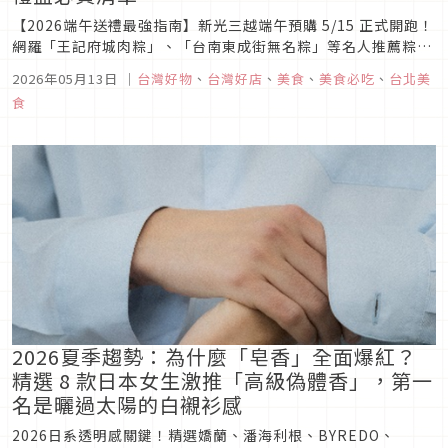
【2026端午送禮最強指南】新光三越端午預購 5/15 正式開跑！
網羅「王記府城肉粽」、「台南東成街無名粽」等名人推薦粽
禮。同步引進日本伊勢丹限定 Fika、銀座鈴屋、韓國巴黎貝甜
2026年05月13日
｜
台灣好物
、
台灣好店
、
美食
、
美食必吃
、
台北美
等日韓人氣伴手禮，164款精選禮盒滿足肉粽控與甜點控，文內
食
附完整必買推薦與價格！
2026夏季趨勢：為什麼「皂香」全面爆紅？
精選 8 款日本女生激推「高級偽體香」，第一
名是曬過太陽的白襯衫感
2026日系透明感關鍵！精選嬌蘭、潘海利根、BYREDO、