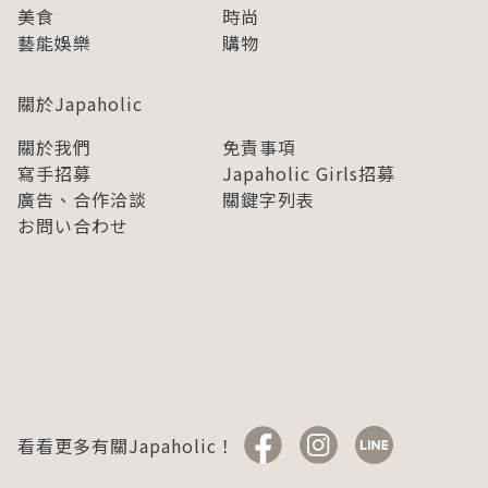
美食
時尚
藝能娛樂
購物
關於Japaholic
關於我們
免責事項
寫手招募
Japaholic Girls招募
廣告、合作洽談
關鍵字列表
お問い合わせ
看看更多有關Japaholic！