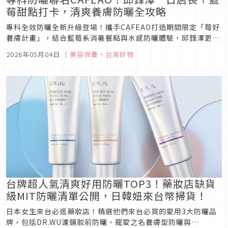
莓甜點打卡，清爽養膚防曬全攻略
專科全效防曬全新升級登場！攜手CAFEAO打造期間限定「莓好
養膚計畫」，結合藍莓系消暑餐點與水感防曬體驗，邱鋒澤更將
擔任一日店長，還有限量小卡可收。同步解析4大防曬系列推
2026年05月04日
｜
美容保養
、
台灣好物
薦，清爽不黏、養膚防禦一次搞定。
台牌超人氣清爽好用防曬TOP3！藥妝店缺貨
級MIT防曬清單公開，日韓妞來台幣掃貨！
日本女生來台必逛藥妝店！精選他們來台必買的愛用3大防曬品
牌，包括DR.WU濾鏡妝前防曬、寵愛之名養膚型防曬與