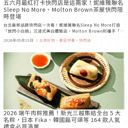
五六月最紅打卡快閃店是這兩家！妮維雅聯名
Sleep No More、Molton Brown茶屋快閃限
時登場
台北最新話題快閃店一次看！妮維雅聯名Sleep No More打造
「放閃小白臉」沉浸式美白體驗店，Molton Brown則攜手「箱
庭山 本屋」推出茶香儀式空間，從聯名特調、3D閃動拍貼到抹
2026年05月15日
｜
台灣好物
、
美容保養
、
快閃店
茶甜點與木質香氛，全都是近期最值得朝聖的打卡熱點。
2026 端午肉粽推薦！新光三越集結全台 5 大
名粽，日本 Fika、韓國扁可頌等 164 款人氣
禮盒必買清單