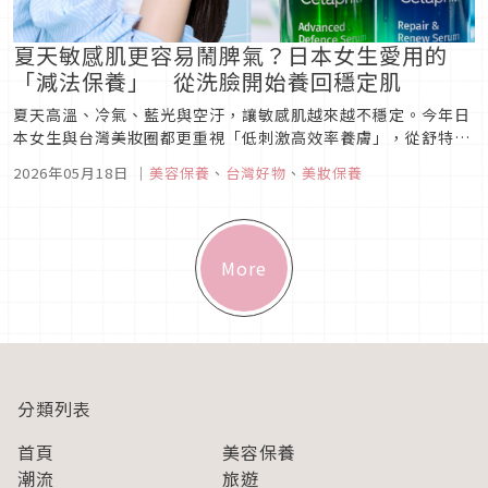
夏天敏感肌更容易鬧脾氣？日本女生愛用的
「減法保養」 從洗臉開始養回穩定肌
夏天高溫、冷氣、藍光與空汙，讓敏感肌越來越不穩定。今年日
本女生與台灣美妝圈都更重視「低刺激高效率養膚」，從舒特膚
日夜修護、專科超微米潔顏乳到Caudalie葡萄蔓亮白精華，以
2026年05月18日
｜
美容保養
、
台灣好物
、
美妝保養
溫和方式養出穩定透亮原生肌。
More
分類列表
首頁
美容保養
潮流
旅遊