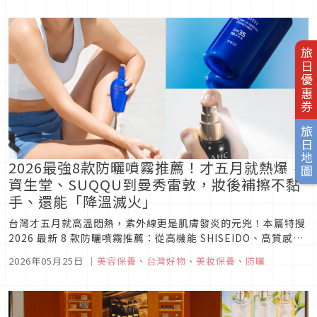
旅日優惠券
旅日地圖
2026最強8款防曬噴霧推薦！才五月就熱爆，
資生堂、SUQQU到曼秀雷敦，妝後補擦不黏
手、還能「降溫滅火」
台灣才五月就高溫悶熱，紫外線更是肌膚發炎的元兇！本篇特搜
2026 最新 8 款防曬噴霧推薦：從高機能 SHISEIDO、高質感
SUQQU 到藥妝不黏手的曼秀雷敦與理膚寶水。無論是日常通
2026年05月25日
｜
美容保養
、
台灣好物
、
美妝保養
、
防曬
勤、妝後補擦、海邊旅行到敏弱肌舒緩，全面防禦熱傷害。