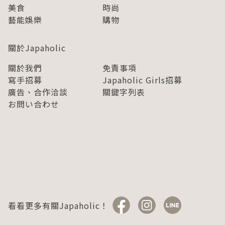
美食
時尚
藝能娛樂
購物
關於Japaholic
關於我們
免責事項
寫手招募
Japaholic Girls招募
廣告、合作洽談
關鍵字列表
お問い合わせ
看看更多有關Japaholic！