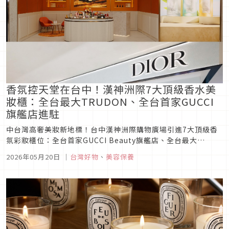
香氛控天堂在台中！漢神洲際7大頂級香水美
妝櫃：全台最大TRUDON、全台首家GUCCI
旗艦店進駐
中台灣高奢美妝新地標！台中漢神洲際購物廣場引進7大頂級香
氛彩妝櫃位：全台首家GUCCI Beauty旗艦店、全台最大
TRUDON凡爾賽花園店、中部首間MFK形象店、Dior最大香氛
2026年05月20日
｜
台灣好物
、
美容保養
世家空間，以及CREED與BVLGARI寶格麗香氛藝廊。精品彩
妝、高訂香水與生活美學空間一次到位，香氛控必朝聖！