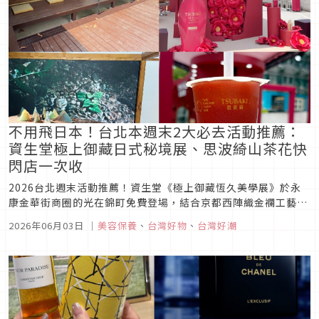
不用飛日本！台北本週末2大必去活動推薦：
資生堂極上御藏日式秘境展、思波綺山茶花快
閃店一次收
2026台北週末活動推薦！資生堂《極上御藏恆久美學展》於永
康金華街商圈的光在錦町免費登場，結合京都西陣織金襴工藝與
金箔體驗；中山站則有思波綺20週年x發發聯名快閃店，推出限
2026年06月03日
｜
美容保養
、
台灣好物
、
台灣好潮
定山茶花飲品與髮膜好禮。