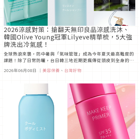
2026涼感對策：搶翻天無印良品涼感洗沐、
韓國Olive Young冠軍Lilyeve精華梳，5大強
牌洗出冷氣感！
全球熱浪來襲，防中暑與「氣味管理」成為今年夏天最高難度的
課題！除了日常防曬，台日韓三地近期更瘋傳從頭皮到全身的
「冰鎮洗沐術」。Japaholic 編輯部精選 MUJI 無印良品涼感洗
2026年06月08日
｜
美容保養
、
台灣好物
沐、韓國 Olive Young 洗護冠軍 Lilyeve「38針降溫精華
梳」、LÚCIDO 倫士度熟男去味等 5 大...