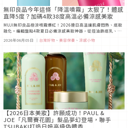
無印良品今年這條「降溫噴霧」太狠了！體感
直降5度？加碼4款38度高溫必備涼感美妝
MUJI無印良品極涼噴霧爆紅！2026連日高溫讓肌膚悶熱、底妝
融化。編輯盤點4款夏日必備涼感美妝神器，從控油飾底乳、T
字降溫隱形液到身體極涼噴霧，讓爆汗族、中東油田在38度高溫
2026年06月05日
｜
台灣好物
、
美容保養
、
涼感小物
下依然全天清爽持妝！
【2026日本美妝】許願成功！PAUL &
JOE「凡爾賽花園」髮品夢幻登場，聯手
TSUBAKI打造日妞高級偽體香