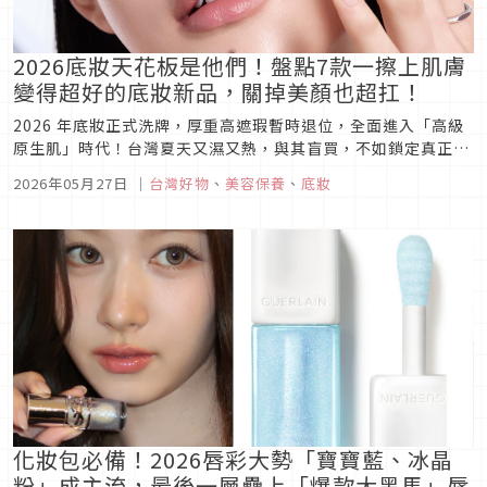
2026底妝天花板是他們！盤點7款一擦上肌膚
變得超好的底妝新品，關掉美顏也超扛！
2026 年底妝正式洗牌，厚重高遮瑕暫時退位，全面進入「高級
原生肌」時代！台灣夏天又濕又熱，與其盲買，不如鎖定真正抗
暗沉、不脫妝的話題底妝。Japaholic 為你特搜 2026 討論度爆
2026年05月27日
｜
台灣好物
、
美容保養
、
底妝
表的 7 款專櫃與開架爆款底妝，從網紅激推的 GUCCI 恆久無瑕
氣墊、手機前鏡頭必備的 DIOR 濾鏡粉底、Y...
化妝包必備！2026唇彩大勢「寶寶藍、冰晶
粉」成主流，最後一層疊上「爆款大黑馬」唇