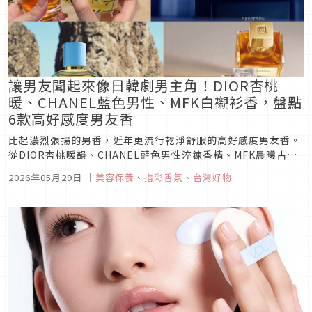
讓男友聞起來像日韓劇男主角！DIOR杏桃
暖、CHANEL藍色男性、MFK白襯衫香，盤點
6款高好感度男友香
比起濃烈張揚的男香，近年更流行乾淨舒服的高好感度男友香。
從DIOR杏桃暖韻、CHANEL藍色男性淬鍊香精、MFK晨曦古龍
到A&F回頭香，盤點今夏最值得收藏的6款迷人氣息。
2026年05月29日
｜
美容保養
、
指彩香氛
、
台灣好物