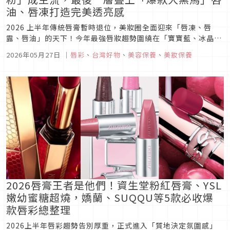
油、唇凍打造完美透亮感
2026 上半年傳統唇膏暫時退位，美妝圈全面迎來「唇凍、唇
露、唇油」的天下！今年最強唇妝趨勢圍繞在「寶寶藍、冰晶
色」等低彩度色選。這類冰透系唇彩強調一上唇立刻成膜、消滅
2026年05月27日
｜
唇彩
、
台灣好物
、
美容保養
、
美妝保養
唇紋，呈現如嬰兒般的透亮嫩唇。Japaholic 特搜嬌蘭冰川藍、
YSL 透明凍、SUQQU 到開架百元爆款大黑馬 Visée 等 ...
2026唇膏王者是他們！資生堂粉紅唇膏、YSL
嫩幼蜜糖超燒，嬌蘭、SUQQU等5款必收爆
款唇彩總整理
2026上半年唇彩趨勢告別厚重，正式進入「質地決定氛圍感」