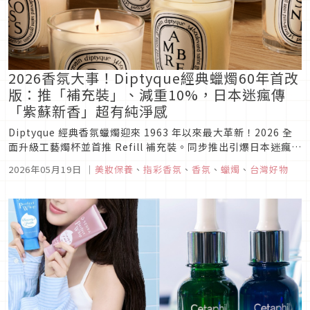
2026香氛大事！Diptyque經典蠟燭60年首改
版：推「補充裝」、減重10%，日本迷瘋傳
「紫蘇新香」超有純淨感
Diptyque 經典香氛蠟燭迎來 1963 年以來最大革新！2026 全
面升級工藝燭杯並首推 Refill 補充裝。同步推出引爆日本迷瘋傳
的「Shiso 紫蘇」純淨感新香，以及 Café 咖啡、黑芝麻等 5 款
2026年05月19日
｜
美妝保養
、
指彩香氛
、
香氛
、
蠟燭
、
台灣好物
植物圖鑑香調，打造日系乾淨輕盈的居家香氛儀式感。