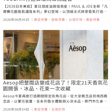
【2026日本美妝】夏日頭皮油屑塌救星！PAUL & JOE全新「凡
爾賽花園髮肌護理系列」夢幻登場，以頂級法式綠意香氣打造迷
人偽體香；搭配TSUBAKI思波綺全新抗屑SPA洗護，在家就能享
2026年06月05日
｜
美容保養
、
頭髮保養
、
台灣好物
、
美妝保養
受日系沙龍級頭皮養護，秒變輕盈蓬鬆女神髮！
Aesop把整間店變成花店了！限定21天香氛花
園開張，冰品、花束一次收藏
Aesop今夏再度打造期間限定街角花店，從大安概念店到南西概
念店，以繁花裝置、全系列香水體驗與沁涼冰品，將門市化身城
市中的感官庇護所。購買兩支以上香水還可獲得限定客製花束
2026年06月04日
｜
美容保養
、
台灣好物