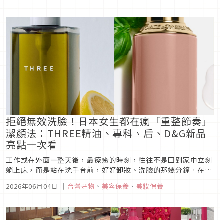
袋，成為今夏最值得朝聖的香氛打卡景點。
拒絕無效洗臉！日本女生都在瘋「重整節奏」
潔顏法：THREE精油、專科、后、D&G新品
亮點一次看
工作或在外面一整天後，最療癒的時刻，往往不是回到家中立刻
躺上床，而是站在洗手台前，好好卸妝、洗臉的那幾分鐘。在不
同國家的美容文化裡，清潔從來不只是把彩妝洗乾淨。2026年
2026年06月04日
｜
台灣好物
、
美容保養
、
美妝保養
的潔顏新品，不約而同朝著更溫和、更有儀式感的方向進化。日
本重視身心平衡，韓國講究養膚細節，義大利則擅長將保養融入
生活美學。讓我們一...