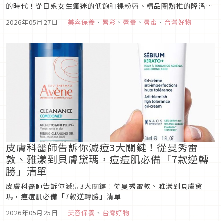
的時代！從日系女生瘋迷的低飽和裸粉唇、精品圈熱推的降溫系
豐唇露，到養膚型糖光唇、玻璃果凍水光唇與高級奶霧唇，無一
2026年05月27日
｜
美容保養
、
唇彩
、
唇膏
、
唇蜜
、
台灣好物
不強調原生透亮感。Japaholic 為你特搜 資生堂、YSL、
PRADA、嬌蘭與 TOM FORD 等 5 款 2026 上半年...
皮膚科醫師告訴你滅痘3大關鍵！從曼秀雷
敦、雅漾到貝膚黛瑪，痘痘肌必備「7款逆轉
勝」清單
皮膚科醫師告訴你滅痘3大關鍵！從曼秀雷敦、雅漾到貝膚黛
瑪，痘痘肌必備「7款逆轉勝」清單
2026年05月25日
｜
美容保養
、
台灣好物