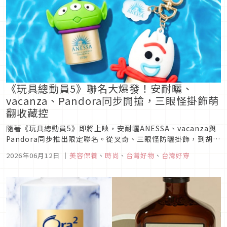
《玩具總動員5》聯名大爆發！安耐曬、
vacanza、Pandora同步開搶，三眼怪掛飾萌
翻收藏控
隨著《玩具總動員5》即將上映，安耐曬ANESSA、vacanza與
Pandora同步推出限定聯名。從叉奇、三眼怪防曬掛飾，到胡
迪、巴斯光年飾品與珠寶吊飾，將童年回憶變成最值得收藏的日
2026年06月12日
｜
美容保養
、
時尚
、
台灣好物
、
台灣好穿
常陪伴，粉絲絕對不能錯過。