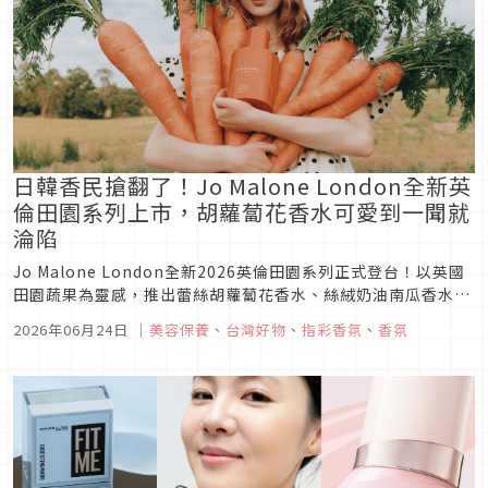
日韓香民搶翻了！Jo Malone London全新英
倫田園系列上市，胡蘿蔔花香水可愛到一聞就
淪陷
Jo Malone London全新2026英倫田園系列正式登台！以英國
田園蔬果為靈感，推出蕾絲胡蘿蔔花香水、絲絨奶油南瓜香水、
緋紅甜菜根香水三款限定香氣，更同步帶來綠番茄藤居家香氛系
2026年06月24日
｜
美容保養
、
台灣好物
、
指彩香氛
、
香氛
列，療癒又充滿夏日田園氣息。