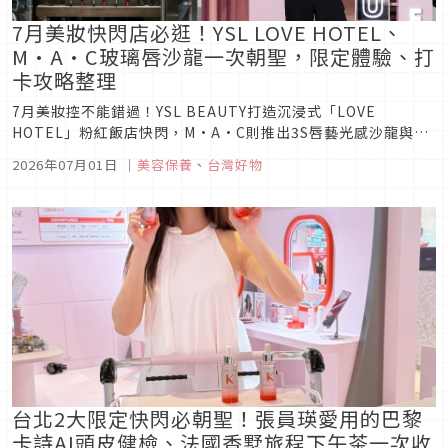
7月美妝快閃店必逛！YSL LOVE HOTEL、
M·A·C玻璃唇沙龍一次朝聖，限定體驗、打
卡攻略整理
7月美妝控不能錯過！YSL BEAUTY打造沉浸式「LOVE
HOTEL」粉紅飯店快閃，M·A·C則推出3S唇藝光感沙龍與玻
璃唇體驗，兩大限定快閃店同步登場，完整整理活動亮點、限定
2026年07月01日
｜
美容保養
、
台灣好物
體驗、日期與地點。
台北2大限定快閃必朝聖！張員瑛愛用的巴黎
卡詩AI頭皮健檢、法國香墅旅程下午茶一次收