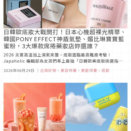
日韓歐底妝大戰開打！日本心機超裸光精華、
韓國PONY EFFECT神盾氣墊、媚比琳寶寶藍
蜜粉，3大爆款席捲藥妝店妳選誰？
2026 炎夏高溫加上濕氣來襲，底妝面臨最高難度考驗！
Japaholic 編輯部為女孩們奉上最強「日韓歐美底妝挑選指
南」。不論是日本心機彩粧首創添加穀胱甘肽的「裸光牛奶粉
2026年06月24日
｜
台灣好物
、
美容保養
、
美妝保養
、
底妝
底」、韓國 PONY EFFECT 全新升級抗藍光「神盾氣墊小銀
盒」，還是歐美熱搜第一、自帶冷白濾鏡的媚比琳「寶寶藍蜜
粉」，三大流...