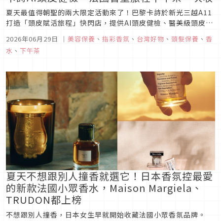
夏天最值得朝聖的兩大限定活動來了！巴黎卡詩於新光三越A11
打造「頭皮賦活旅程」快閃店，提供AI頭皮健檢、醫美級頭皮水
飛梭體驗；來自法國普羅旺斯的香墅旅程Parfums De Bastide
2026年06月29日
｜
美容保養
、
指彩香氛
、
台灣好物
、
頭髮保養
、
香
則攜手PILLO推出限定聯名下午茶，以香氣與味蕾帶你漫遊南
水
、
下午茶
法。
夏天不想跟別人撞香就選它！日本香氛控最愛
的新款法國小眾香水，Maison Margiela、
TRUDON都上榜
不想跟別人撞香，日本女生早就開始收藏法國小眾香氛品牌。