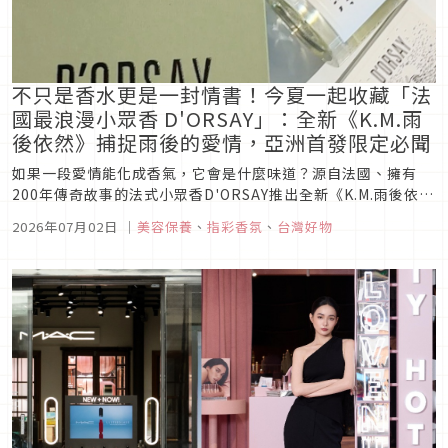
不只是香水更是一封情書！今夏一起收藏「法
國最浪漫小眾香 D'ORSAY」：全新《K.M.雨
後依然》捕捉雨後的愛情，亞洲首發限定必聞
如果一段愛情能化成香氣，它會是什麼味道？源自法國、擁有
200年傳奇故事的法式小眾香D'ORSAY推出全新《K.M.雨後依然
淡香精》。以雨停後重新擁抱彼此的靜謐時刻為靈感，結合插畫
2026年07月02日
｜
美容保養
、
指彩香氛
、
台灣好物
藝術亞洲首發登場，7月31日前購買50ml再送限定風呂敷巾，
快跟著Japaholic這篇一窺最浪漫的情書香水！