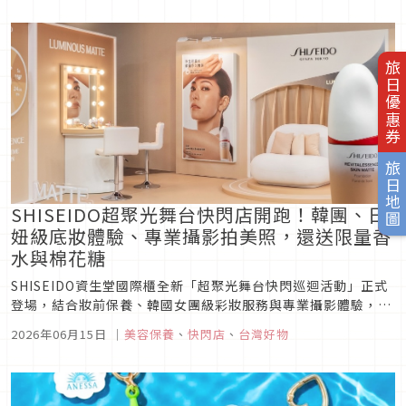
互動體驗，美妝迷必朝聖。
旅日優惠券
旅日地圖
SHISEIDO超聚光舞台快閃店開跑！韓團、日
妞級底妝體驗、專業攝影拍美照，還送限量香
水與棉花糖
SHISEIDO資生堂國際櫃全新「超聚光舞台快閃巡迴活動」正式
登場，結合妝前保養、韓國女團級彩妝服務與專業攝影體驗，讓
消費者親身感受超聚光持久霧光粉底精華打造的原生輕霧光妝
2026年06月15日
｜
美容保養
、
快閃店
、
台灣好物
感。預約參加還可獲得限量粉底精華與香水贈禮，成為今夏最值
得朝聖的美妝快閃店。