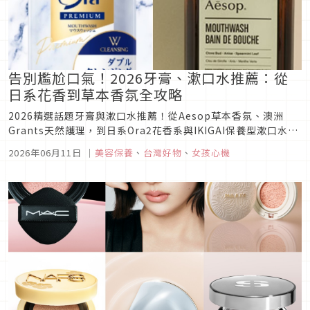
告別尷尬口氣！2026牙膏、漱口水推薦：從
日系花香到草本香氛全攻略
2026精選話題牙膏與漱口水推薦！從Aesop草本香氛、澳洲
Grants天然護理，到日系Ora2花香系與IKIGAI保養型漱口水，
帶你告別尷尬口氣。無論是上班開會還是近距離約會，用溫和精
2026年06月11日
｜
美容保養
、
台灣好物
、
女孩心機
緻的口腔保養Routine，輕鬆打造比香水更有好感度 清新好氣
息！