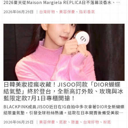
2026夏天從Maison Margiela REPLICA日不落幕淡香水、
TRUDON Carmen卡門香精，到Rose et Marius普羅旺斯辛香
2026年06月29日
｜
台灣好物
、
美容保養
、
指彩香氛
玫瑰與馬鞭草居家擴香，每一款都充滿記憶感與法式生活美學。
日韓美妝控瘋收藏！JISOO同款「DIOR蝴蝶
結氣墊」終於登台，全新高訂外殼、玫瑰與冰
藍限定款7月1日專櫃開搶！
BLACKPINK成員JISOO近日在IG自拍中多次拿著DIOR全新蝴蝶
結限量氣墊，引發全球粉絲熱議。這款在日本開賣後備受美妝控
關注的高訂氣墊，如今終於將於7月1日在台灣正式上市，除了粉
2026年06月25日
｜
美容保養
、
底妝
、
限量
、
台灣好物
、
粉底
嫩蝴蝶結外殼，還有玫瑰、冰藍限定設計，以及全新超完美底妝