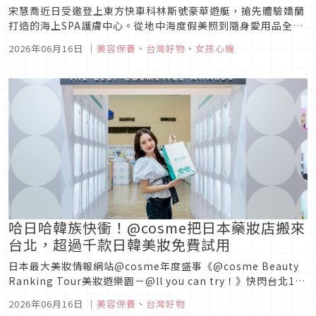
宋慧喬近日受邀登上東方快車科林斯號豪華遊艇，搶先體驗嬌蘭
打造的海上SPA護膚中心。從地中海度假美照到隨身愛用品全曝
光，包括嬌蘭唇彩、藝術沙龍系列頂級精粹香精香根鳶尾6，以
2026年06月16日
｜
美容保養
、
台灣好物
、
女孩心機
及全新幻彩流星蜜粉餅，女神同款再度掀起話題。
哈日哈韓族快衝！@cosme把日本藥妝店搬來
台北，超過千款日韓美妝免費試用
日本最大美妝情報網站@cosme年度盛事《@cosme Beauty
Ranking Tour美妝遊樂園－@ll you can try！》快閃台北12
天，集結台灣、日本、韓國美妝大賞得賞商品，超過千款人氣美
2026年06月16日
｜
美容保養
、
台灣好物
妝自由試用，更有米凱嚕首度來台、肌膚檢測與四季色彩分析等