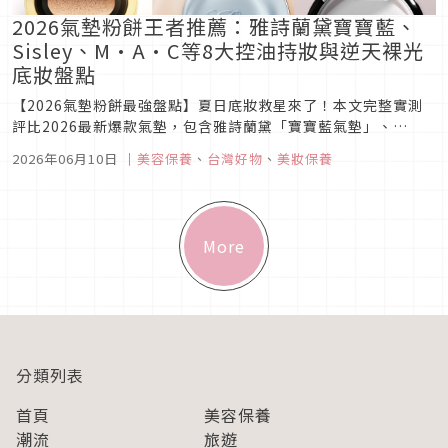
2026氣墊粉餅王者推薦：雅詩蘭黛寶寶藍、
Sisley、M·A·C等8大控油持妝與逆天裸光
底妝盤點
【2026氣墊粉餅最強盤點】夏日底妝救星來了！本文完整實測
評比2026最新爆款氣墊，包含雅詩蘭黛「寶寶藍氣墊」、
Sisley頂級「小光鑽」、M·A·C「AI小黑碟」及韓系CLIO、
2026年06月10日
｜
美容保養
、
台灣好物
、
美妝保養
KAIBEAUTY。無論是24H控油抗汗、極致高遮瑕、還是貴婦級
奢華養膚，大勢「輕裸光與微霧感」底妝一拍即得，幫你輕鬆
擺...
More
分類列表
首頁
美容保養
潮流
旅遊