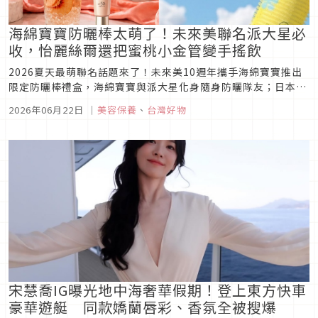
海綿寶寶防曬棒太萌了！未來美聯名派大星必
收，怡麗絲爾還把蜜桃小金管變手搖飲
2026夏天最萌聯名話題來了！未來美10週年攜手海綿寶寶推出
限定防曬棒禮盒，海綿寶寶與派大星化身隨身防曬隊友；日本
NO.1膠原蛋白保養專家怡麗絲爾則首度聯手人氣手搖品牌抿
2026年06月22日
｜
美容保養
、
台灣好物
茶，推出4款蜜桃系限定飲品，從保養到味蕾都被療癒。
宋慧喬IG曝光地中海奢華假期！登上東方快車
豪華遊艇 同款嬌蘭唇彩、香氛全被搜爆