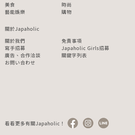
美食
時尚
藝能娛樂
購物
關於Japaholic
關於我們
免責事項
寫手招募
Japaholic Girls招募
廣告、合作洽談
關鍵字列表
お問い合わせ
看看更多有關Japaholic！